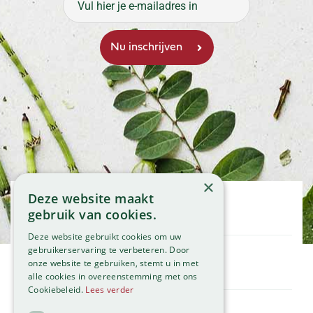
×
Deze website maakt
Openingstijden
gebruik van cookies.
Maandag
09:00 - 18:00
Deze website gebruikt cookies om uw
Dinsdag
09:00 - 18:00
gebruikerservaring te verbeteren. Door
onze website te gebruiken, stemt u in met
Woensdag
09:00 - 18:00
Klantenservice
alle cookies in overeenstemming met ons
Donderdag
09:00 - 18:00
Service
Cookiebeleid.
Lees verder
Vrijdag
09:00 - 18:00
Assortiment