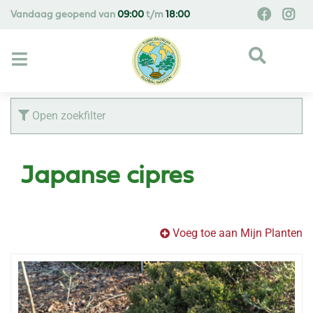
G
Vandaag geopend van
09:00
t/m
18:00
a
n
a
a
r
c
Open zoekfilter
o
n
t
Japanse cipres
e
n
t
Voeg toe aan Mijn Planten