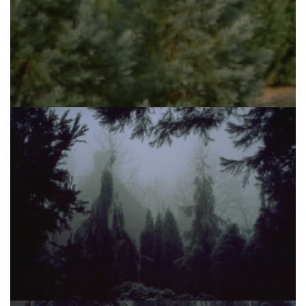
Mammoetboom
Sequoiadendron giganteum