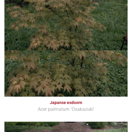
Japanse esdoorn
Acer palmatum 'Osakazuki'