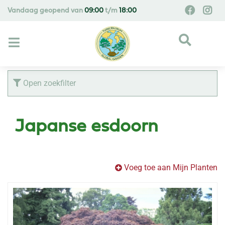
G
Vandaag geopend van
09:00
t/m
18:00
a
n
a
a
r
c
Open zoekfilter
o
n
t
Japanse esdoorn
e
n
t
Voeg toe aan Mijn Planten