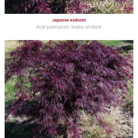
Japanse esdoorn
Acer palmatum 'Inaba shidare'