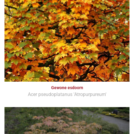
Gewone esdoorn
Acer pseudoplatanus 'Atropurpureum'