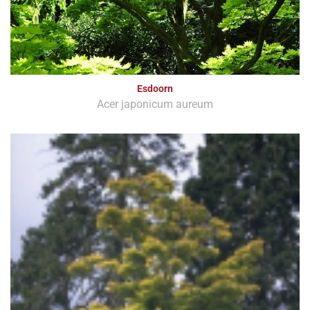
Esdoorn
Acer japonicum aureum