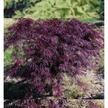
Japanse esdoorn
Acer japonicum 'Aconitifolium'