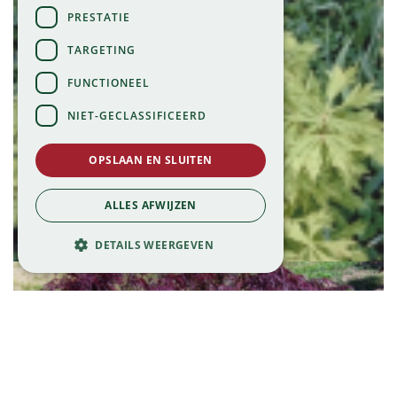
PRESTATIE
TARGETING
FUNCTIONEEL
NIET-GECLASSIFICEERD
OPSLAAN EN SLUITEN
Japanse esdoorn
ALLES AFWIJZEN
Acer japonicum 'Aconitifolium'
DETAILS WEERGEVEN