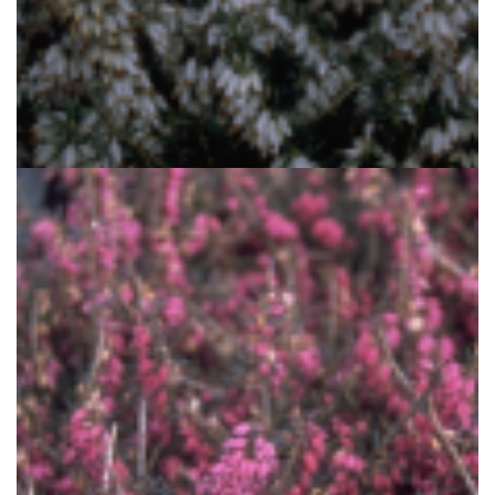
Alpenheide
Erica carnea 'Springwood White'