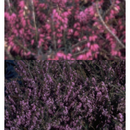
Alpenheide
Erica carnea 'Rubinteppich'