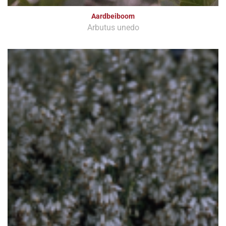
Aardbeiboom
Arbutus unedo