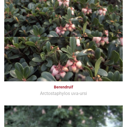
Berendruif
Arctostaphylos uva-ursi