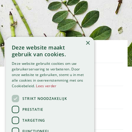
×
Deze website maakt
Openingstijden
gebruik van cookies.
Maandag
09:00 - 18:00
Deze website gebruikt cookies om uw
Dinsdag
09:00 - 18:00
gebruikerservaring te verbeteren. Door
onze website te gebruiken, stemt u in met
Woensdag
09:00 - 18:00
Klantenservice
alle cookies in overeenstemming met ons
Donderdag
09:00 - 18:00
Service
Cookiebeleid.
Lees verder
Vrijdag
09:00 - 18:00
Assortiment
Zaterdag
09:00 - 17:00
Contact
STRIKT NOODZAKELIJK
Tuincentrum
Zondag
11:00 - 17:00
Global Garden
PRESTATIE
Bekijk onze afwijkende openingstijden >
Hillegommerdijk 554
TARGETING
2136 KX Zwaanshoek
T.
023 584 23 54
FUNCTIONEEL