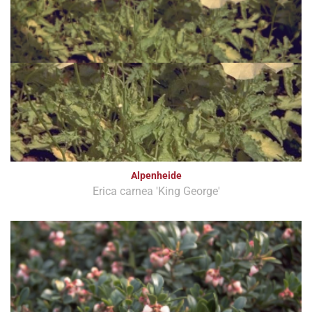
Alpenheide
Erica carnea 'King George'