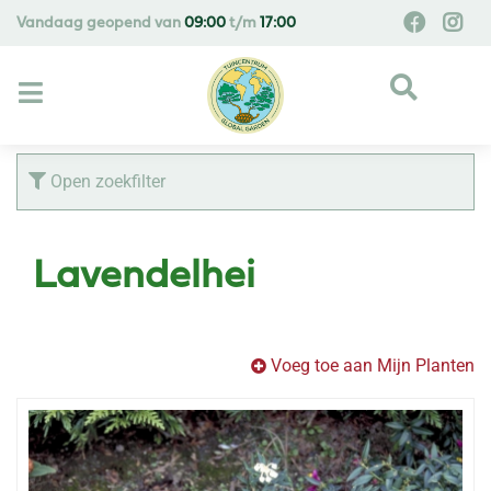
G
Vandaag geopend van
09:00
t/m
17:00
a
n
a
a
r
c
Open zoekfilter
o
n
t
Lavendelhei
e
n
t
Voeg toe aan Mijn Planten