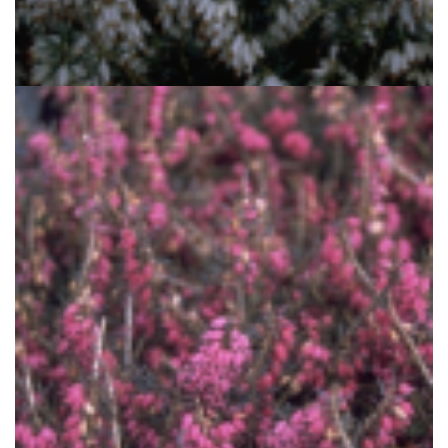
Alpenheide
Erica carnea 'Springwood White'