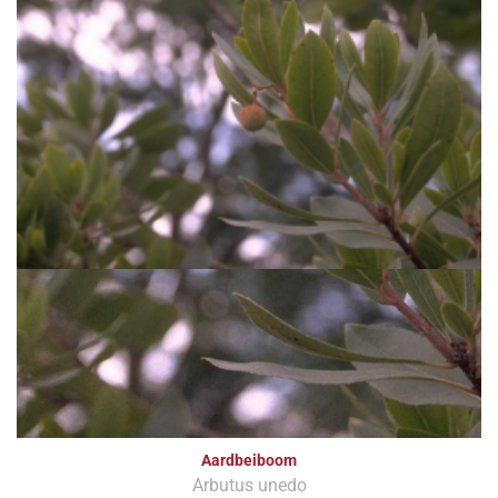
Aardbeiboom
Arbutus unedo