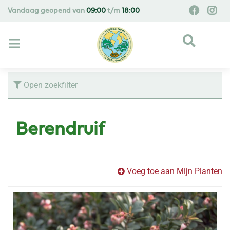
G
Vandaag geopend van
09:00
t/m
18:00
a
n
a
a
r
c
Open zoekfilter
o
n
t
Berendruif
e
n
t
Voeg toe aan Mijn Planten