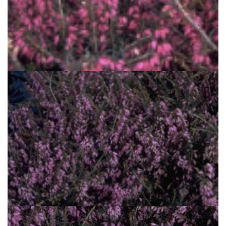
Alpenheide
Erica carnea 'Rubinteppich'