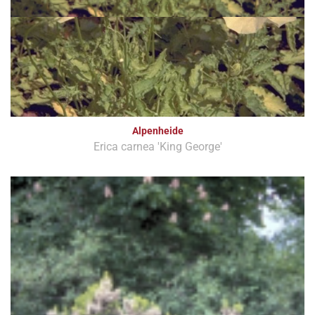
Alpenheide
Erica carnea 'King George'