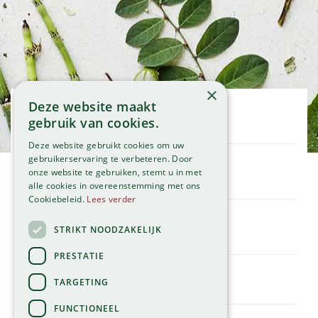
×
Deze website maakt
Openingstijden
gebruik van cookies.
Maandag
09:00 - 18:00
Deze website gebruikt cookies om uw
Dinsdag
09:00 - 18:00
gebruikerservaring te verbeteren. Door
onze website te gebruiken, stemt u in met
Woensdag
09:00 - 18:00
Klantenservice
alle cookies in overeenstemming met ons
Donderdag
09:00 - 18:00
Service
Cookiebeleid.
Lees verder
Vrijdag
09:00 - 18:00
Assortiment
Zaterdag
09:00 - 17:00
Contact
STRIKT NOODZAKELIJK
Tuincentrum
Zondag
11:00 - 17:00
Global Garden
PRESTATIE
Bekijk onze afwijkende openingstijden >
Hillegommerdijk 554
TARGETING
2136 KX Zwaanshoek
T.
023 584 23 54
FUNCTIONEEL