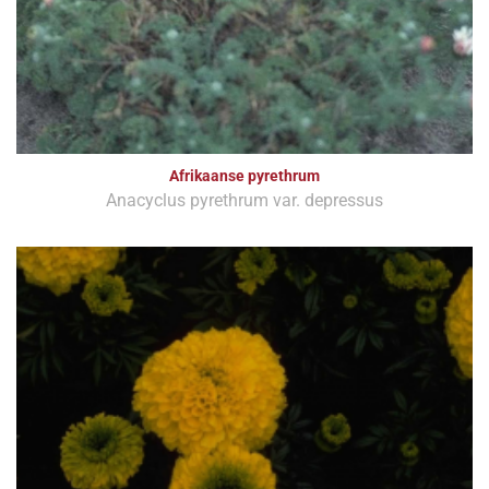
Afrikaanse pyrethrum
Anacyclus pyrethrum var. depressus