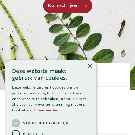
×
Deze website maakt
Openingstijden
gebruik van cookies.
Maandag
09:00 - 18:00
Deze website gebruikt cookies om uw
Dinsdag
09:00 - 18:00
gebruikerservaring te verbeteren. Door
onze website te gebruiken, stemt u in met
Woensdag
09:00 - 18:00
Klantenservice
alle cookies in overeenstemming met ons
Donderdag
09:00 - 18:00
Service
Cookiebeleid.
Lees verder
Vrijdag
09:00 - 18:00
Assortiment
Zaterdag
09:00 - 17:00
Contact
STRIKT NOODZAKELIJK
Tuincentrum
Zondag
11:00 - 17:00
Global Garden
PRESTATIE