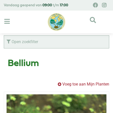
G
Vandaag geopend van
09:00
t/m
17:00
a
n
a
a
r
c
Open zoekfilter
o
n
t
Bellium
e
n
t
Voeg toe aan Mijn Planten