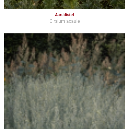
Aarddistel
Cirsium acaule