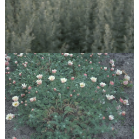
Absintalsem
Artemisia absinthium