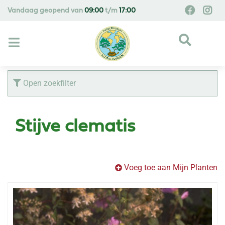
G
Vandaag geopend van
09:00
t/m
17:00
a
n
a
a
r
c
Open zoekfilter
o
n
t
Stijve clematis
e
n
t
Voeg toe aan Mijn Planten