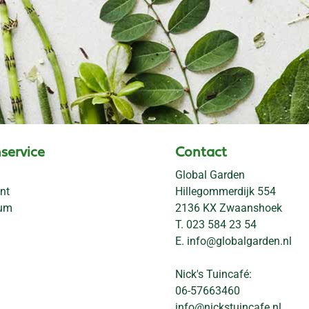
service
Contact
Global Garden
nt
Hillegommerdijk 554
rum
2136 KX Zwaanshoek
T.
023 584 23 54
E.
info@globalgarden.nl
Nick's Tuincafé:
06-57663460
info@nickstuincafe.nl