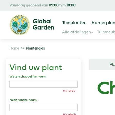
Ga
Vandaag geopend van
09:00
t/m
18:00
naar
content
Tuinplanten
Kamerplan
Alle afdelingen
Tuinmeub
Home
Plantengids
Pl
Vind uw plant
Wetenschappelijke naam:
C
Wis selectie
Nederlandse naam:
Wis selectie