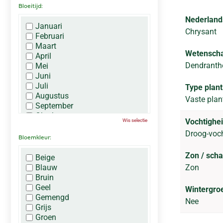
Bloeitijd:
Nederland
Januari
Chrysant
Februari
Maart
Wetenscha
April
Dendranthe
Mei
Juni
Juli
Type plant
Augustus
Vaste plan
September
Oktober
Vochtighei
Wis selectie
November
Droog-voc
December
Bloemkleur:
Zon / sch
Beige
Blauw
Zon
Bruin
Geel
Wintergro
Gemengd
Nee
Grijs
Groen