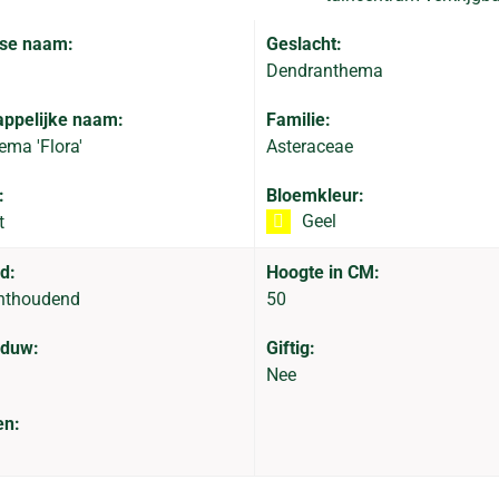
se naam:
Geslacht:
Dendranthema
ppelijke naam:
Familie:
ma 'Flora'
Asteraceae
:
Bloemkleur:
Geel
t
d:
Hoogte in CM:
hthoudend
50
aduw:
Giftig:
Nee
en: