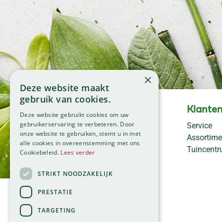
×
Deze website maakt
gebruik van cookies.
Openingstijden
Klanten
Deze website gebruikt cookies om uw
Maandag
09:00 - 18:00
gebruikerservaring te verbeteren. Door
Service
onze website te gebruiken, stemt u in met
Dinsdag
09:00 - 18:00
Assortime
alle cookies in overeenstemming met ons
Woensdag
09:00 - 18:00
Tuincent
Cookiebeleid.
Lees verder
Donderdag
09:00 - 18:00
Vrijdag
09:00 - 18:00
STRIKT NOODZAKELIJK
Zaterdag
09:00 - 17:00
PRESTATIE
Zondag
11:00 - 17:00
TARGETING
Bekijk onze afwijkende