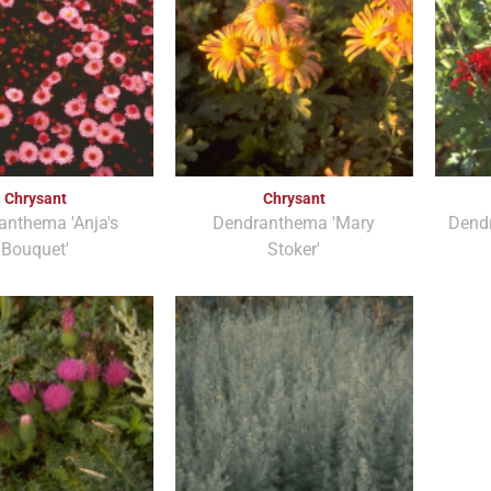
Chrysant
Chrysant
anthema 'Anja's
Dendranthema 'Mary
Dend
Bouquet'
Stoker'