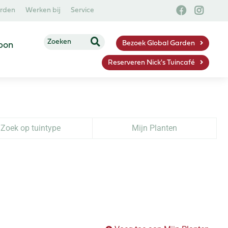
arden
Werken bij
Service
Bezoek Global Garden
bon
Reserveren Nick's Tuincafé
Zoek op tuintype
Mijn Planten