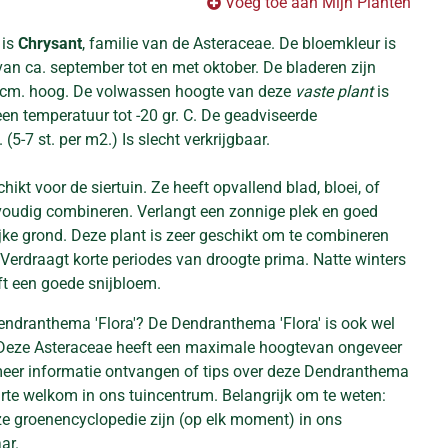
Voeg toe aan Mijn Planten
 is
Chrysant
, familie van de Asteraceae. De bloemkleur is
s van ca. september tot en met oktober. De bladeren zijn
 cm. hoog. De volwassen hoogte van deze
vaste plant
is
en temperatuur tot -20 gr. C. De geadviseerde
(5-7 st. per m2.) Is slecht verkrijgbaar.
hikt voor de siertuin. Ze heeft opvallend blad, bloei, of
voudig combineren. Verlangt een zonnige plek en goed
jke grond. Deze plant is zeer geschikt om te combineren
 Verdraagt korte periodes van droogte prima. Natte winters
ft een goede snijbloem.
endranthema 'Flora'? De Dendranthema 'Flora' is ook wel
 Deze Asteraceae heeft een maximale hoogtevan ongeveer
 meer informatie ontvangen of tips over deze Dendranthema
arte welkom in ons tuincentrum. Belangrijk om te weten:
eze groenencyclopedie zijn (op elk moment) in ons
ar.