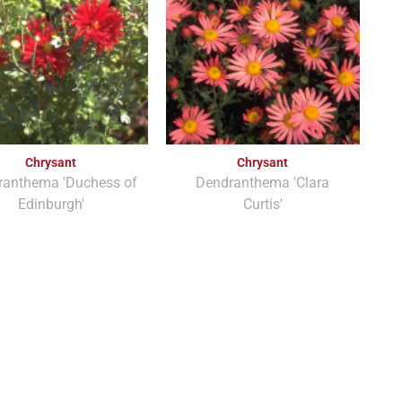
Chrysant
Chrysant
ranthema 'Duchess of
Dendranthema 'Clara
Edinburgh'
Curtis'