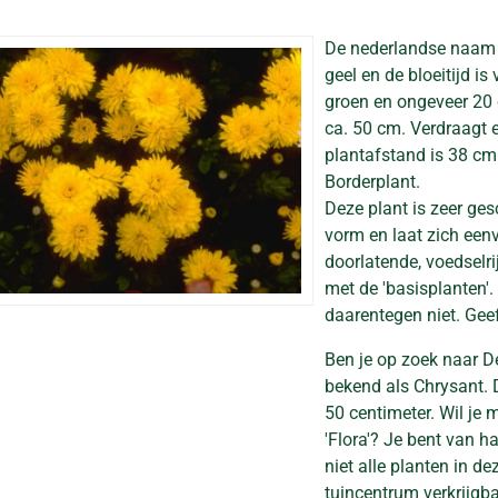
De nederlandse naam
geel en de bloeitijd i
groen en ongeveer 20
ca. 50 cm. Verdraagt e
plantafstand is 38 cm. 
Borderplant.
Deze plant is zeer gesc
vorm en laat zich een
doorlatende, voedselri
met de 'basisplanten'.
daarentegen niet. Gee
Ben je op zoek naar D
bekend als Chrysant.
50 centimeter. Wil je
'Flora'? Je bent van h
niet alle planten in d
tuincentrum verkrijgba