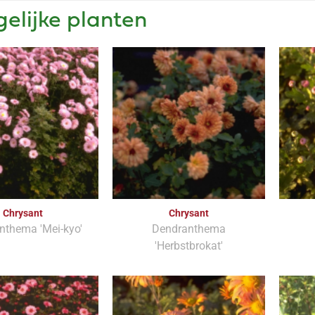
gelijke planten
Chrysant
Chrysant
nthema 'Mei-kyo'
Dendranthema
'Herbstbrokat'