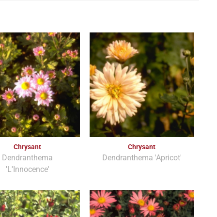
Chrysant
Chrysant
Dendranthema
Dendranthema 'Apricot'
'L'Innocence'