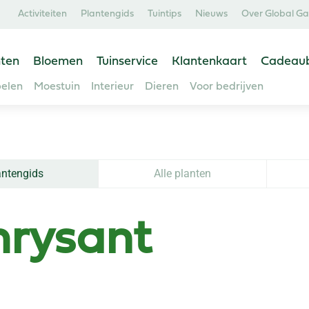
Activiteiten
Plantengids
Tuintips
Nieuws
Over Global G
ten
Bloemen
Tuinservice
Klantenkaart
Cadeau
elen
Moestuin
Interieur
Dieren
Voor bedrijven
antengids
Alle planten
hrysant