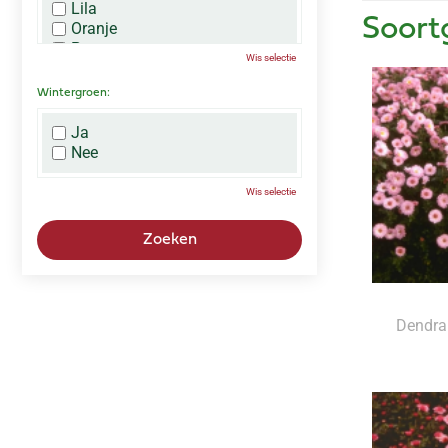
Lila
Soort
Oranje
Paars
Wis selectie
Rood
Roze
Wintergroen:
Wit
Zwart
Ja
Nee
Wis selectie
Dendra