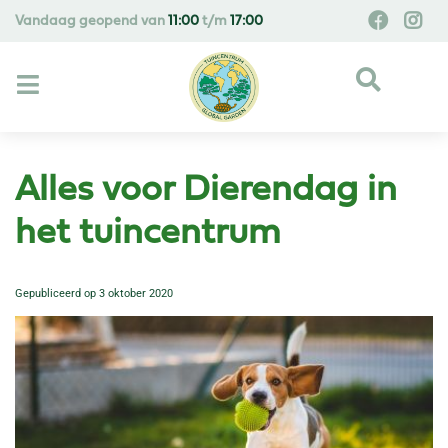
G
Vandaag geopend van
11:00
t/m
17:00
a
n
a
a
r
c
o
Alles voor Dierendag in
n
t
het tuincentrum
e
n
Gepubliceerd op
3 oktober 2020
t