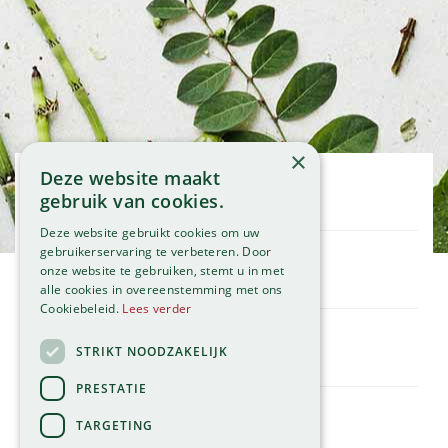
×
Deze website maakt
Openingstijden
gebruik van cookies.
Maandag
09:00 - 18:00
Deze website gebruikt cookies om uw
Dinsdag
09:00 - 18:00
gebruikerservaring te verbeteren. Door
onze website te gebruiken, stemt u in met
Woensdag
09:00 - 18:00
Klantenservice
alle cookies in overeenstemming met ons
Donderdag
09:00 - 18:00
Service
Cookiebeleid.
Lees verder
Vrijdag
09:00 - 18:00
Assortiment
Zaterdag
09:00 - 17:00
Contact
STRIKT NOODZAKELIJK
Tuincentrum
Zondag
11:00 - 17:00
Global Garden
PRESTATIE
Bekijk onze afwijkende openingstijden >
Hillegommerdijk 554
TARGETING
2136 KX Zwaanshoek