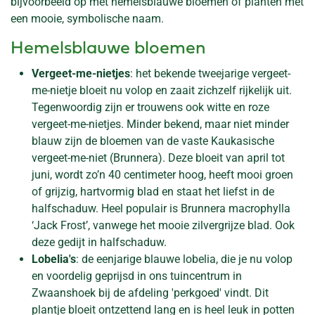
bijvoorbeeld op met hemelsblauwe bloemen of planten met
een mooie, symbolische naam.
Hemelsblauwe bloemen
Vergeet-me-nietjes
: het bekende tweejarige vergeet-
me-nietje bloeit nu volop en zaait zichzelf rijkelijk uit.
Tegenwoordig zijn er trouwens ook witte en roze
vergeet-me-nietjes. Minder bekend, maar niet minder
blauw zijn de bloemen van de vaste Kaukasische
vergeet-me-niet (Brunnera). Deze bloeit van april tot
juni, wordt zo’n 40 centimeter hoog, heeft mooi groen
of grijzig, hartvormig blad en staat het liefst in de
halfschaduw. Heel populair is Brunnera macrophylla
‘Jack Frost’, vanwege het mooie zilvergrijze blad. Ook
deze gedijt in halfschaduw.
Lobelia's
: de eenjarige blauwe lobelia, die je nu volop
en voordelig geprijsd in ons tuincentrum in
Zwaanshoek bij de afdeling 'perkgoed' vindt. Dit
plantje bloeit ontzettend lang en is heel leuk in potten