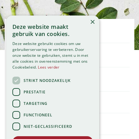
×
Deze website maakt
Openingstijden
gebruik van cookies.
Maandag
09:00 - 18:00
Deze website gebruikt cookies om uw
Dinsdag
09:00 - 18:00
gebruikerservaring te verbeteren. Door
onze website te gebruiken, stemt u in met
Woensdag
09:00 - 18:00
Klantenservice
alle cookies in overeenstemming met ons
Donderdag
09:00 - 18:00
Service
Cookiebeleid.
Lees verder
Vrijdag
09:00 - 18:00
Assortiment
Zaterdag
09:00 - 17:00
Contact
STRIKT NOODZAKELIJK
Tuincentrum
Zondag
11:00 - 17:00
Global Garden
PRESTATIE
Bekijk onze afwijkende openingstijden >
Hillegommerdijk 554
TARGETING
2136 KX Zwaanshoek
T.
023 584 23 54
FUNCTIONEEL
E.
info@globalgarden.nl
NIET-GECLASSIFICEERD
Nick's Tuincafé: