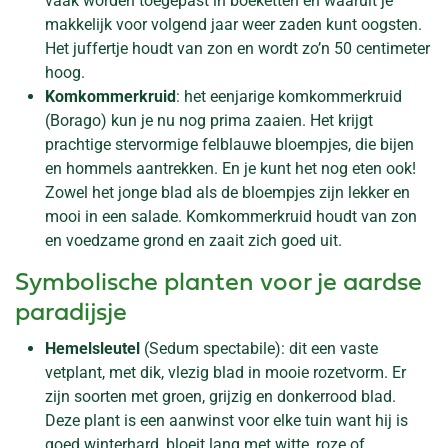
vaak worden toegepast in boeketten en waaruit je
makkelijk voor volgend jaar weer zaden kunt oogsten.
Het juffertje houdt van zon en wordt zo’n 50 centimeter
hoog.
Komkommerkruid
: het eenjarige komkommerkruid
(Borago) kun je nu nog prima zaaien. Het krijgt
prachtige stervormige felblauwe bloempjes, die bijen
en hommels aantrekken. En je kunt het nog eten ook!
Zowel het jonge blad als de bloempjes zijn lekker en
mooi in een salade. Komkommerkruid houdt van zon
en voedzame grond en zaait zich goed uit.
Symbolische planten voor je aardse
paradijsje
Hemelsleutel
(Sedum spectabile): dit een vaste
vetplant, met dik, vlezig blad in mooie rozetvorm. Er
zijn soorten met groen, grijzig en donkerrood blad.
Deze plant is een aanwinst voor elke tuin want hij is
goed winterhard, bloeit lang met witte, roze of