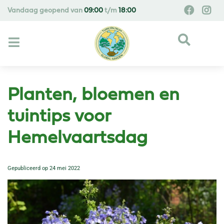
G
Vandaag geopend van
09:00
t/m
18:00
a
n
a
a
r
c
o
Planten, bloemen en
n
t
tuintips voor
e
Hemelvaartsdag
n
t
Gepubliceerd op
24 mei 2022