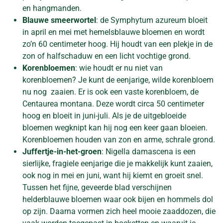
en hangmanden.
Blauwe smeerwortel
: de Symphytum azureum bloeit
in april en mei met hemelsblauwe bloemen en wordt
zo’n 60 centimeter hoog. Hij houdt van een plekje in de
zon of halfschaduw en een licht vochtige grond.
Korenbloemen
: wie houdt er nu niet van
korenbloemen? Je kunt de eenjarige, wilde korenbloem
nu nog zaaien. Er is ook een vaste korenbloem, de
Centaurea montana. Deze wordt circa 50 centimeter
hoog en bloeit in juni-juli. Als je de uitgebloeide
bloemen wegknipt kan hij nog een keer gaan bloeien.
Korenbloemen houden van zon en arme, schrale grond.
Juffertje-in-het-groen
: Nigella damascena is een
sierlijke, fragiele eenjarige die je makkelijk kunt zaaien,
ook nog in mei en juni, want hij kiemt en groeit snel.
Tussen het fijne, geveerde blad verschijnen
helderblauwe bloemen waar ook bijen en hommels dol
op zijn. Daarna vormen zich heel mooie zaaddozen, die