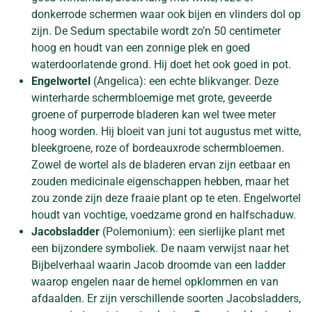
donkerrode schermen waar ook bijen en vlinders dol op
zijn. De Sedum spectabile wordt zo’n 50 centimeter
hoog en houdt van een zonnige plek en goed
waterdoorlatende grond. Hij doet het ook goed in pot.
Engelwortel
(Angelica): een echte blikvanger. Deze
winterharde schermbloemige met grote, geveerde
groene of purperrode bladeren kan wel twee meter
hoog worden. Hij bloeit van juni tot augustus met witte,
bleekgroene, roze of bordeauxrode schermbloemen.
Zowel de wortel als de bladeren ervan zijn eetbaar en
zouden medicinale eigenschappen hebben, maar het
zou zonde zijn deze fraaie plant op te eten. Engelwortel
houdt van vochtige, voedzame grond en halfschaduw.
Jacobsladder
(Polemonium): een sierlijke plant met
een bijzondere symboliek. De naam verwijst naar het
Bijbelverhaal waarin Jacob droomde van een ladder
waarop engelen naar de hemel opklommen en van
afdaalden. Er zijn verschillende soorten Jacobsladders,