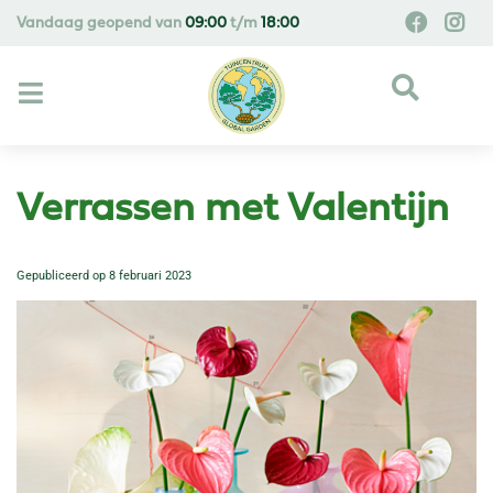
G
Vandaag geopend van
09:00
t/m
18:00
a
n
a
a
r
c
o
Verrassen met Valentijn
n
t
e
Gepubliceerd op
8 februari 2023
n
t