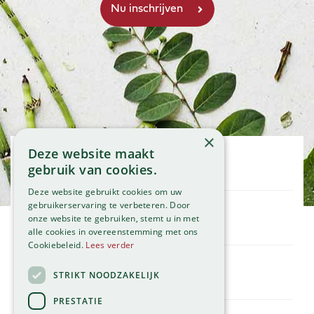
×
Deze website maakt
Openingstijden
gebruik van cookies.
Maandag
09:00 - 18:00
Deze website gebruikt cookies om uw
Dinsdag
09:00 - 18:00
gebruikerservaring te verbeteren. Door
Woensdag
onze website te gebruiken, stemt u in met
09:00 - 18:00
Klantenservice
alle cookies in overeenstemming met ons
Donderdag
09:00 - 18:00
Service
Cookiebeleid.
Lees verder
Vrijdag
09:00 - 18:00
Assortiment
Zaterdag
09:00 - 17:00
Contact
Tuincentrum
STRIKT NOODZAKELIJK
Zondag
11:00 - 17:00
Global Garden
PRESTATIE
Bekijk onze afwijkende openingstijden >
Hillegommerdijk 554