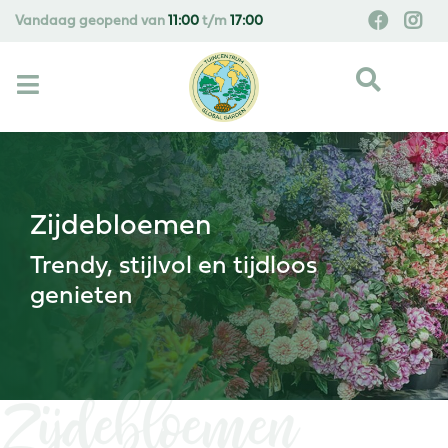
G
Vandaag geopend van
11:00
t/m
17:00
a
n
a
a
r
c
o
n
Zijdebloemen
t
e
Trendy, stijlvol en tijdloos
n
genieten
t
Zijdebloemen