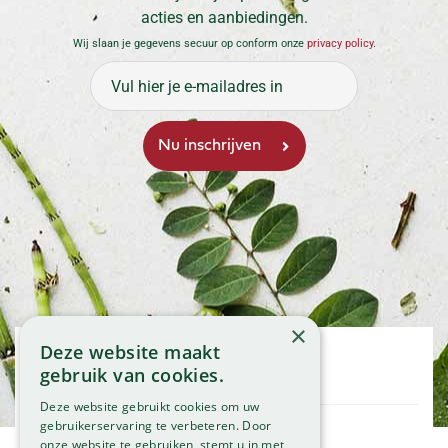
acties en aanbiedingen.
Wij slaan je gegevens secuur op conform onze
privacy policy
.
×
Deze website maakt
Openingstijden
gebruik van cookies.
Maandag
09:00 - 18:00
Deze website gebruikt cookies om uw
Dinsdag
09:00 - 18:00
gebruikerservaring te verbeteren. Door
onze website te gebruiken, stemt u in met
Woensdag
09:00 - 18:00
Klantenservice