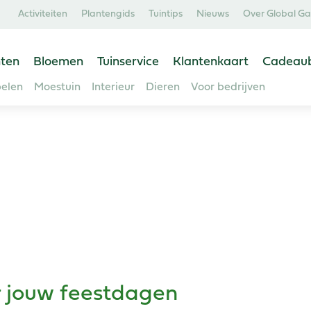
Activiteiten
Plantengids
Tuintips
Nieuws
Over Global G
ten
Bloemen
Tuinservice
Klantenkaart
Cadeau
elen
Moestuin
Interieur
Dieren
Voor bedrijven
r jouw feestdagen