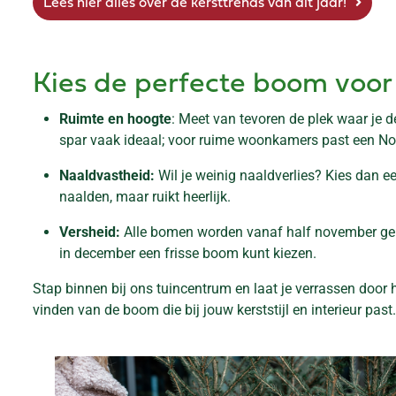
Lees hier alles over de kersttrends van dit jaar!
Kies de perfecte boom voor 
Ruimte en hoogte
: Meet van tevoren de plek waar je d
spar vaak ideaal; voor ruime woonkamers past een N
Naaldvastheid:
Wil je weinig naaldverlies? Kies dan ee
naalden, maar ruikt heerlijk.
Versheid:
Alle bomen worden vanaf half november gelev
in december een frisse boom kunt kiezen.
Stap binnen bij ons tuincentrum en laat je verrassen door
vinden van de boom die bij jouw kerststijl en interieur past