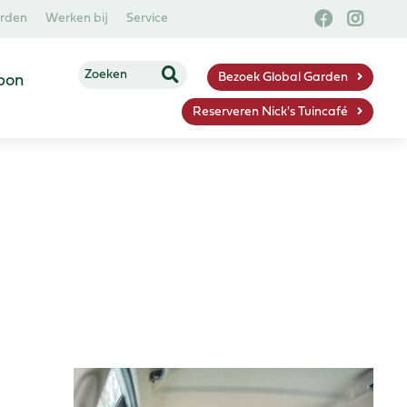
arden
Werken bij
Service
Bezoek Global Garden
bon
Reserveren Nick's Tuincafé