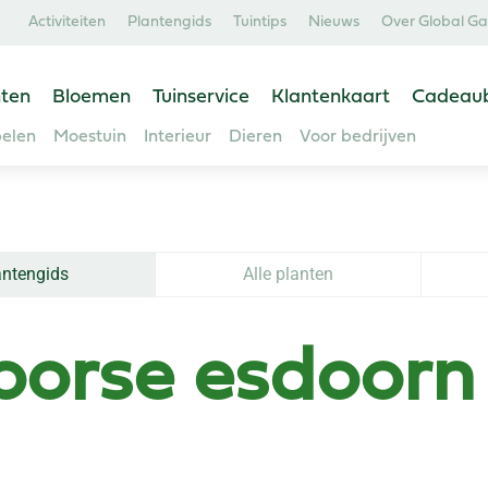
Activiteiten
Plantengids
Tuintips
Nieuws
Over Global G
ten
Bloemen
Tuinservice
Klantenkaart
Cadeau
elen
Moestuin
Interieur
Dieren
Voor bedrijven
antengids
Alle planten
oorse esdoorn