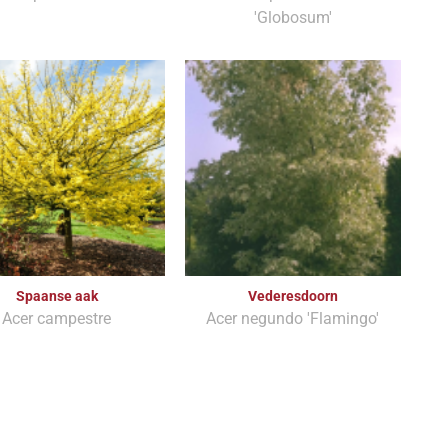
'Globosum'
Spaanse aak
Vederesdoorn
Acer campestre
Acer negundo 'Flamingo'