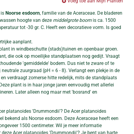
Voeg toe aan Mijn Planten
 is
Noorse esdoorn
, familie van de Aceraceae. De bladeren
olwassen hoogte van deze
middelgrote boom
is ca. 1500
eratuur tot -30 gr. C. Heeft een decoratieve vorm. Is goed
trijke aanplant.
plant in windbeschutte (stads)tuinen en openbaar groen.
lant, die ook op moeilijke standplaatsen nog gedijt. Vraagt
hthoudende 'gemiddelde' bodem. Dus niet te zware of te
j neutrale zuurgraad (pH = 6 - 8). Verlangt een plekje in de
en verdraagt zomerse hitte redelijk, mits de standplaats
Deze plant is in haar jonge jaren eenvoudig met allerlei
ineren. Later alleen nog maar met 'bosrand' en
cer platanoides 'Drummondii'? De Acer platanoides
el bekend als Noorse esdoorn. Deze Aceraceae heeft een
geveer 1500 centimeter. Wil je meer informatie
r deze Acer platanoides 'Drummondii'? Je bent van harte