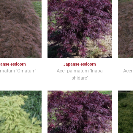
anse esdoorn
Japanse esdoorn
lmatum 'Ornatum'
Acer palmatum 'Inaba
Acer
shidare'