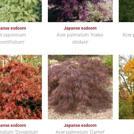
anse esdoorn
Japanse esdoorn
er japonicum
Acer palmatum 'Inaba-
Acer 
conitifolium'
shidare'
anse esdoorn
Japanse esdoorn
lmatum 'Dissectum
Acer palmatum 'Garnet'