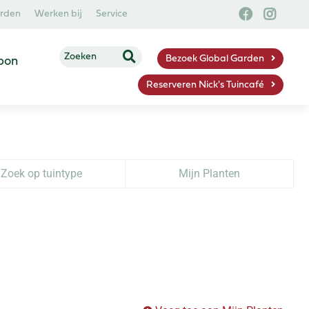
arden
Werken bij
Service
Bezoek Global Garden
bon
Reserveren Nick's Tuincafé
Zoek op tuintype
Mijn Planten