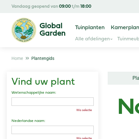
Ga
Vandaag geopend van
09:00
t/m
18:00
naar
content
Tuinplanten
Kamerplan
Alle afdelingen
Tuinmeub
Home
Plantengids
Pl
Vind uw plant
Wetenschappelijke naam:
N
Wis selectie
Nederlandse naam:
Wis selectie