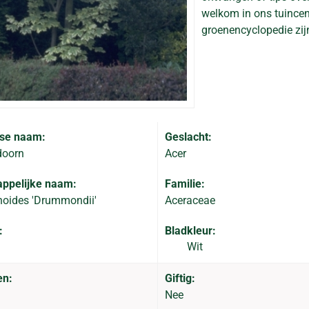
welkom in ons tuincent
groenencyclopedie zij
se naam:
Geslacht:
doorn
Acer
ppelijke naam:
Familie:
noides 'Drummondii'
Aceraceae
:
Bladkleur:
Wit
en:
Giftig:
Nee