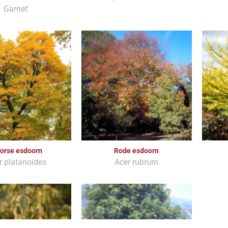
Garnet'
orse esdoorn
Rode esdoorn
r platanoides
Acer rubrum