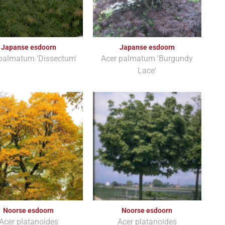
Japanse esdoorn
Japanse esdoorn
palmatum 'Dissectum'
Acer palmatum 'Burgundy
Lace'
Noorse esdoorn
Noorse esdoorn
Acer platanoides
Acer platanoides