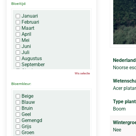
Bloeitijd:
Januari
Februari
Maart
April
Mei
Juni
Juli
Augustus
Nederland
September
Noorse es
Oktober
Wis selectie
November
Wetenscha
December
Bloemkleur:
Acer plata
Beige
Type plant
Blauw
Bruin
Boom
Geel
Gemengd
Wintergro
Grijs
Nee
Groen