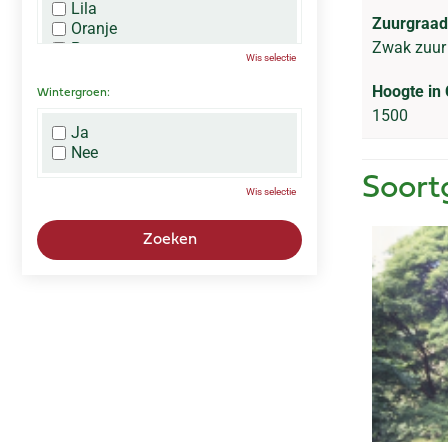
Lila
Zuurgraad
Oranje
Zwak zuur 
Paars
Wis selectie
Rood
Roze
Hoogte in
Wintergroen:
Wit
1500
Zwart
Ja
Nee
Soort
Wis selectie