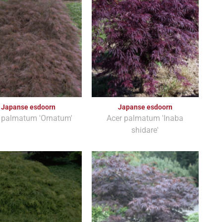
Japanse esdoorn
Japanse esdoorn
 palmatum 'Ornatum'
Acer palmatum 'Inaba
shidare'