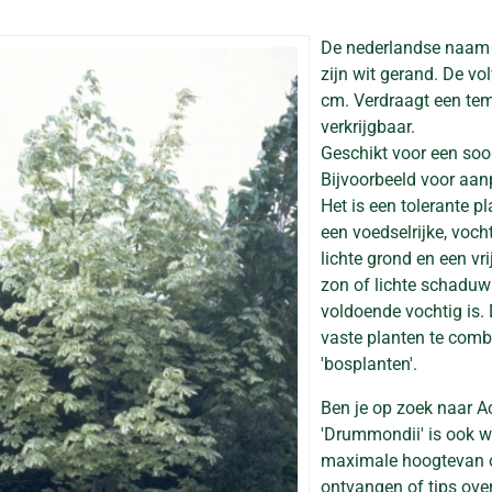
De nederlandse naam
zijn wit gerand. De v
cm. Verdraagt een temp
verkrijgbaar.
Geschikt voor een soor
Bijvoorbeeld voor aan
Het is een tolerante p
een voedselrijke, voc
lichte grond en een vri
zon of lichte schaduw 
voldoende vochtig is. 
vaste planten te comb
'bosplanten'.
Ben je op zoek naar A
'Drummondii' is ook w
maximale hoogtevan on
ontvangen of tips ove