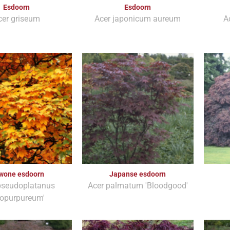
Esdoorn
Esdoorn
cer griseum
Acer japonicum aureum
A
wone esdoorn
Japanse esdoorn
pseudoplatanus
Acer palmatum 'Bloodgood'
ropurpureum'