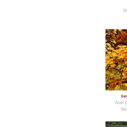
A
Ge
Acer 
'At