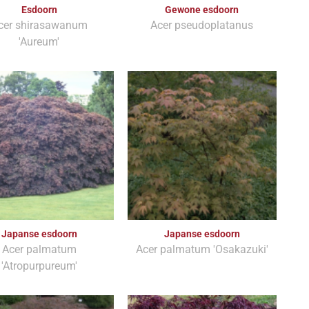
Esdoorn
Gewone esdoorn
cer shirasawanum
Acer pseudoplatanus
'Aureum'
Japanse esdoorn
Japanse esdoorn
Acer palmatum
Acer palmatum 'Osakazuki'
'Atropurpureum'