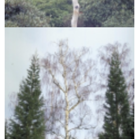
Himalajaberk
Betula utilis subsp. jacquemontii