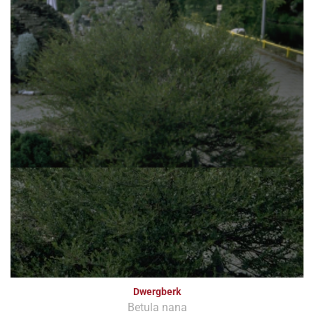
Dwergberk
Betula nana