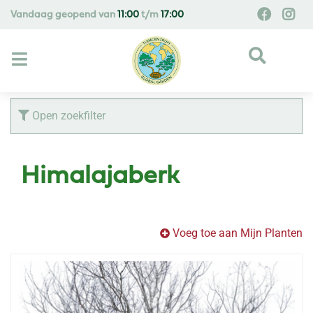
G
Vandaag geopend van
11:00
t/m
17:00
a
n
a
a
r
c
Open zoekfilter
o
n
t
Himalajaberk
e
n
t
Voeg toe aan Mijn Planten