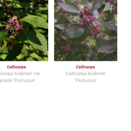
Callicarpa
Callicarpa
licarpa bodinieri var.
Callicarpa bodinieri
iraldii 'Profusion'
'Profusion'