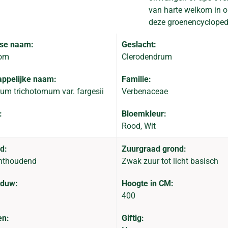
van harte welkom in on
deze groenencyclopedi
se naam:
Geslacht:
om
Clerodendrum
ppelijke naam:
Familie:
um trichotomum var. fargesii
Verbenaceae
:
Bloemkleur:
Rood, Wit
d:
Zuurgraad grond:
hthoudend
Zwak zuur tot licht basisch
aduw:
Hoogte in CM:
400
en:
Giftig: