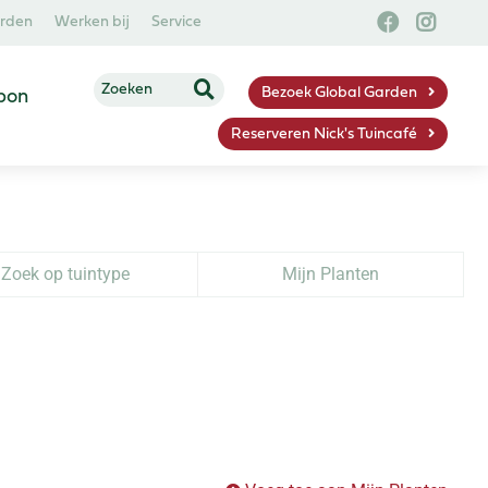
arden
Werken bij
Service
Bezoek Global Garden
bon
Reserveren Nick's Tuincafé
Zoek op tuintype
Mijn Planten