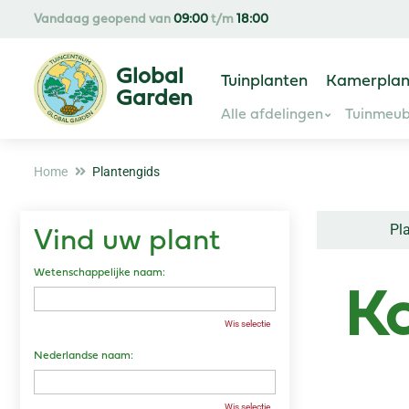
Ga
Vandaag geopend van
09:00
t/m
18:00
naar
content
Tuinplanten
Kamerplan
Alle afdelingen
Tuinmeub
Home
Plantengids
Pl
Vind uw plant
Wetenschappelijke naam:
K
Wis selectie
Nederlandse naam:
Wis selectie