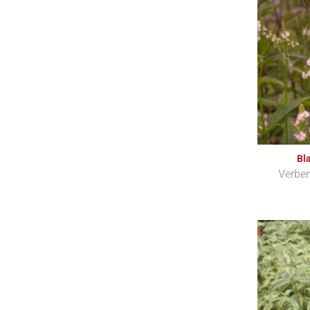
Bl
Verben