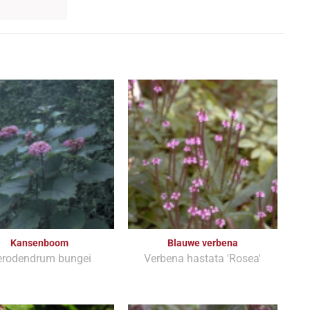
Kansenboom
Blauwe verbena
erodendrum bungei
Verbena hastata 'Rosea'