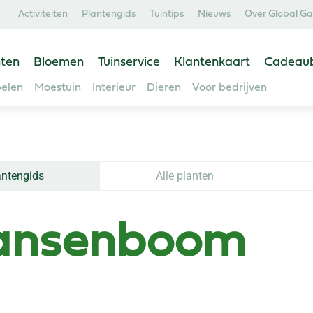
Activiteiten
Plantengids
Tuintips
Nieuws
Over Global G
ten
Bloemen
Tuinservice
Klantenkaart
Cadeau
elen
Moestuin
Interieur
Dieren
Voor bedrijven
antengids
Alle planten
ansenboom