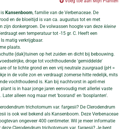
Voeg toe aan Mijn Planten
 is
Kansenboom
, familie van de Verbenaceae. De
rood en de bloeitijd is van ca. augustus tot en met
en zijn donkergroen. De volwassen hoogte van deze
kleine
erdraagt een temperatuur tot -15 gr. C. Heeft een
 Is matig verkrijgbaar.
me plaats.
schutte (dak)tuinen op het zuiden en dicht bij bebouwing.
voedselrijke, droge tot vochthoudende 'gemiddelde'
re of te lichte grond en een vrij neutrale zuurgraad (pH =
ekje in de volle zon en verdraagt zomerse hitte redelijk, mits
nde vochthoudend is. Kan bij nachtvorst in april-mei
lant is in haar jonge jaren eenvoudig met allerlei vaste
 Later alleen nog maar met 'bosrand' en 'bosplanten'.
lerodendrum trichotomum var. fargesii? De Clerodendrum
gesii is ook wel bekend als Kansenboom. Deze Verbenaceae
ogtevan ongeveer 400 centimeter. Wil je meer informatie
r deze Clerodendrum trichotomum var. fargesii? Je bent