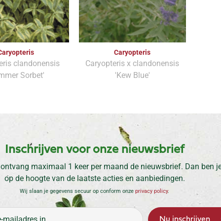
Caryopteris
Caryopteris
eris clandonensis
Caryopteris x clandonensis
mmer Sorbet'
'Kew Blue'
Inschrijven voor onze nieuwsbrief
 ontvang maximaal 1 keer per maand de nieuwsbrief. Dan ben je 
op de hoogte van de laatste acties en aanbiedingen.
Wij slaan je gegevens secuur op conform onze
privacy policy
.