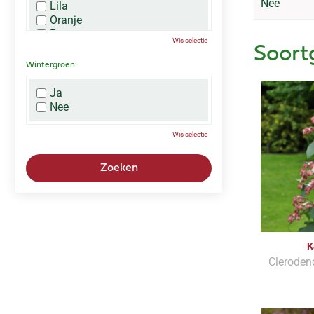
Nee
Lila
Oranje
Paars
Wis selectie
Rood
Soort
Roze
Wintergroen:
Wit
Zwart
Ja
Nee
Wis selectie
K
Cleroden