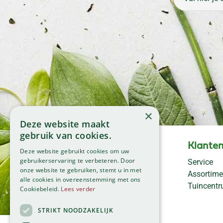
×
Deze website maakt
gebruik van cookies.
Openingstijden
Klanten
Deze website gebruikt cookies om uw
Maandag
09:00 - 18:00
gebruikerservaring te verbeteren. Door
Service
onze website te gebruiken, stemt u in met
Dinsdag
09:00 - 18:00
Assortime
alle cookies in overeenstemming met ons
Woensdag
09:00 - 18:00
Tuincent
Cookiebeleid.
Lees verder
Donderdag
09:00 - 18:00
Vrijdag
09:00 - 18:00
STRIKT NOODZAKELIJK
Zaterdag
09:00 - 17:00