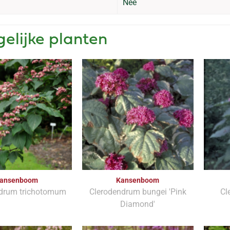
Nee
gelijke planten
ansenboom
Kansenboom
drum trichotomum
Clerodendrum bungei 'Pink
Cl
Diamond'