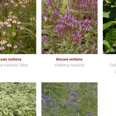
auwe verbena
Blauwe verbena
a hastata 'Alba'
Verbena hastata
Cal
g