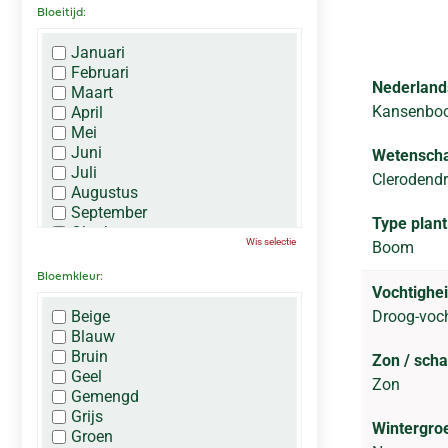
Bloeitijd:
Januari
Februari
Nederland
Maart
Kansenbo
April
Mei
Juni
Wetenscha
Juli
Clerodendr
Augustus
September
Type plant
Oktober
Wis selectie
Boom
November
December
Bloemkleur:
Vochtighei
Beige
Droog-voc
Blauw
Bruin
Zon / sch
Geel
Zon
Gemengd
Grijs
Wintergro
Groen