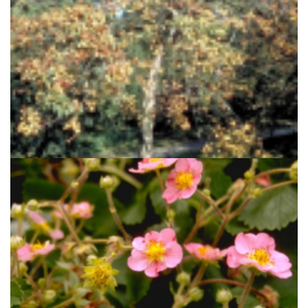
Meidoorn
Crataegus nitida