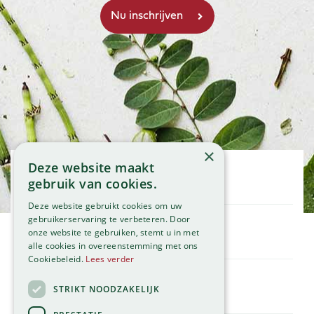
×
Deze website maakt
Openingstijden
gebruik van cookies.
Maandag
09:00 - 18:00
Deze website gebruikt cookies om uw
Dinsdag
09:00 - 18:00
gebruikerservaring te verbeteren. Door
onze website te gebruiken, stemt u in met
Woensdag
09:00 - 18:00
Klantenservice
alle cookies in overeenstemming met ons
Donderdag
09:00 - 18:00
Service
Cookiebeleid.
Lees verder
Vrijdag
09:00 - 18:00
Assortiment
Zaterdag
09:00 - 17:00
Contact
STRIKT NOODZAKELIJK
Tuincentrum
Zondag
11:00 - 17:00
Global Garden