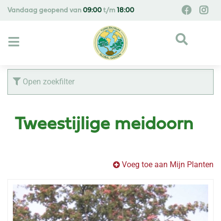
G
Vandaag geopend van
09:00
t/m
18:00
a
n
a
a
r
c
Open zoekfilter
o
n
t
Tweestijlige meidoorn
e
n
t
Voeg toe aan Mijn Planten