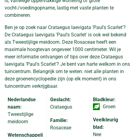
is, vanwege oppervlakkige worteling of grote
vocht-/voedingopname, lastig met vaste planten te
combineren.
Ben je op zoek naar Crataegus laevigata 'Paul's Scarlet'?
De Crataegus laevigata 'Paul's Scarlet' is ook wel bekend
als Tweestijlige meidoorn. Deze Rosaceae heeft een
maximale hoogtevan ongeveer 1000 centimeter. Wil je
meer informatie ontvangen of tips over deze Crataegus
laevigata 'Paul's Scarlet'? Je bent van harte welkom in ons
tuincentrum. Belangrijk om te weten: niet alle planten in
deze groenencyclopedie zijn (op elk moment) in ons
tuincentrum verkrijgbaar.
Nederlandse
Geslacht:
Bladkleur:
Groen
naam:
Crataegus
Tweestijlige
Veelkleurig
Familie:
meidoorn
blad:
Rosaceae
Nee
Wetenschappeli