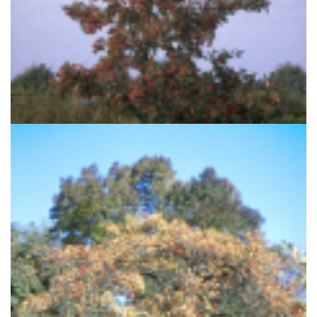
Meidoorn
Crataegus persimilis 'Splendens'