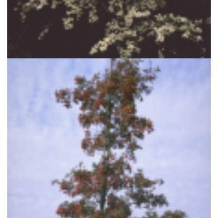
Eenstijlige meidoorn
Crataegus monogyna