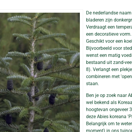
De nederlandse naam
bladeren zijn donker
Verdraagt een temperatu
een decoratieve vorm. 
Geschikt voor een koel
Bijvoorbeeld voor ste
wenst een matig voeds
bestaand uit zand-veen
8). Verlangt een plekj
combineren met 'open p
staan.
Ben je op zoek naar Ab
wel bekend als Koreaa
hoogtevan ongeveer 30
deze Abies koreana 'P
Belangrijk om te weten
moment) in ons tuince