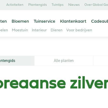
Activiteiten
Plantengids
Tuintips
Nieuws
Over Global G
ten
Bloemen
Tuinservice
Klantenkaart
Cadeau
elen
Moestuin
Interieur
Dieren
Voor bedrijven
antengids
Alle planten
reaanse zilve