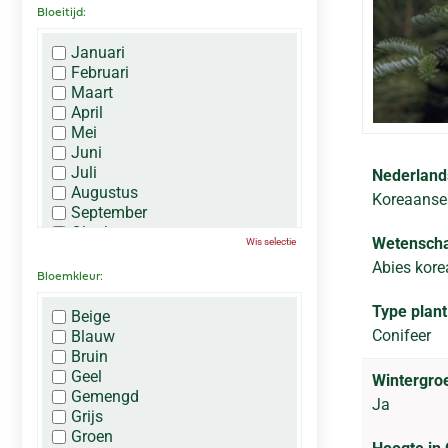
Bloeitijd:
Januari
Februari
Maart
April
Mei
Juni
Juli
Nederland
Augustus
Koreaanse 
September
Oktober
Wetenscha
Wis selectie
November
Abies kore
December
Bloemkleur:
Type plant
Beige
Conifeer
Blauw
Bruin
Geel
Wintergro
Gemengd
Ja
Grijs
Groen