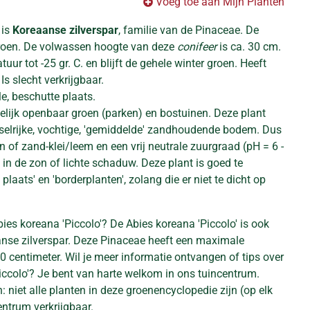
Voeg toe aan Mijn Planten
 is
Koreaanse zilverspar
, familie van de Pinaceae. De
groen. De volwassen hoogte van deze
conifeer
is ca. 30 cm.
ur tot -25 gr. C. en blijft de gehele winter groen. Heeft
Is slecht verkrijgbaar.
e, beschutte plaats.
delijk openbaar groen (parken) en bostuinen. Deze plant
elrijke, vochtige, 'gemiddelde' zandhoudende bodem. Dus
 of zand-klei/leem en een vrij neutrale zuurgraad (pH = 6 -
e in de zon of lichte schaduw. Deze plant is goed te
laats' en 'borderplanten', zolang die er niet te dicht op
ies koreana 'Piccolo'? De Abies koreana 'Piccolo' is ook
nse zilverspar. Deze Pinaceae heeft een maximale
 centimeter. Wil je meer informatie ontvangen of tips over
iccolo'? Je bent van harte welkom in ons tuincentrum.
: niet alle planten in deze groenencyclopedie zijn (op elk
ntrum verkrijgbaar.