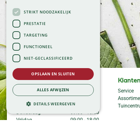
STRIKT NOODZAKELIJK
PRESTATIE
TARGETING
FUNCTIONEEL
NIET-GECLASSIFICEERD
OPSLAAN EN SLUITEN
Openingstijden
Klanten
ALLES AFWIJZEN
Maandag
09:00 - 18:00
Service
Dinsdag
09:00 - 18:00
Assortime
DETAILS WEERGEVEN
Woensdag
09:00 - 18:00
Tuincent
Donderdag
09:00 - 18:00
Vrijdag
09:00 - 18:00
Zaterdag
09:00 - 17:00
Zondag
11:00 - 17:00