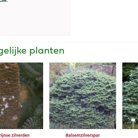
 CM:
gelijke planten
rijnse zilverden
Balsemzilverspar