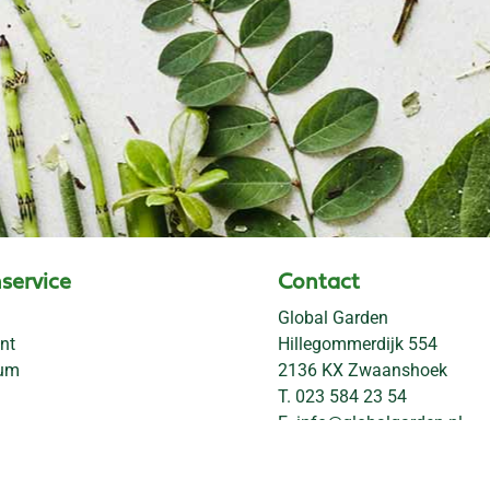
service
Contact
Global Garden
nt
Hillegommerdijk 554
rum
2136 KX Zwaanshoek
T.
023 584 23 54
E.
info@globalgarden.nl
Nick's Tuincafé: