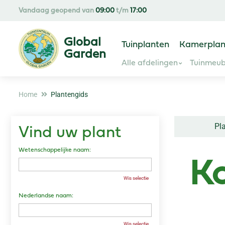
Ga
Vandaag geopend van
09:00
t/m
17:00
naar
content
Tuinplanten
Kamerplan
Alle afdelingen
Tuinmeub
Home
Plantengids
Pl
Vind uw plant
Wetenschappelijke naam:
Ko
Wis selectie
Nederlandse naam:
Wis selectie