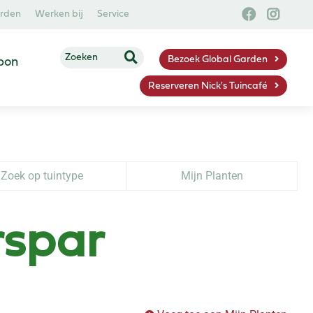
arden
Werken bij
Service
Bezoek Global Garden
bon
Reserveren Nick's Tuincafé
Zoek op tuintype
Mijn Planten
rspar