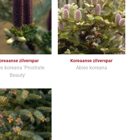
oreaanse zilverspar
Koreaanse zilverspar
s koreana 'Prostrate
Abies koreana
Beauty'