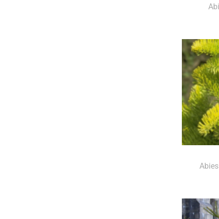
Ab
Abies