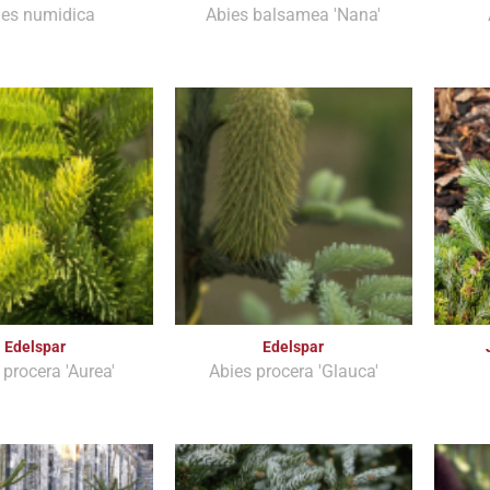
ies numidica
Abies balsamea 'Nana'
Edelspar
Edelspar
 procera 'Aurea'
Abies procera 'Glauca'