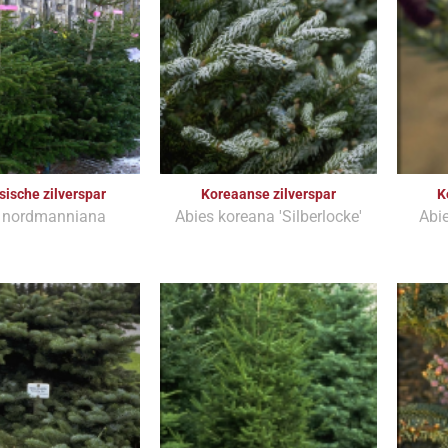
ische zilverspar
Koreaanse zilverspar
K
 nordmanniana
Abies koreana 'Silberlocke'
Abie