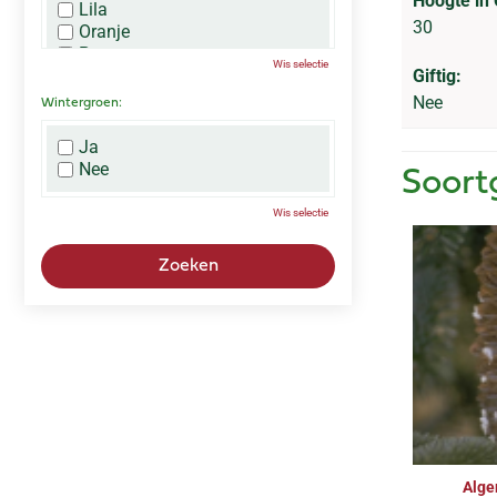
Hoogte in
Lila
30
Oranje
Paars
Wis selectie
Rood
Giftig:
Roze
Nee
Wintergroen:
Wit
Zwart
Ja
Nee
Soort
Wis selectie
Alge