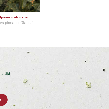
Spaanse zilverspar
es pinsapo 'Glauca'
altijd