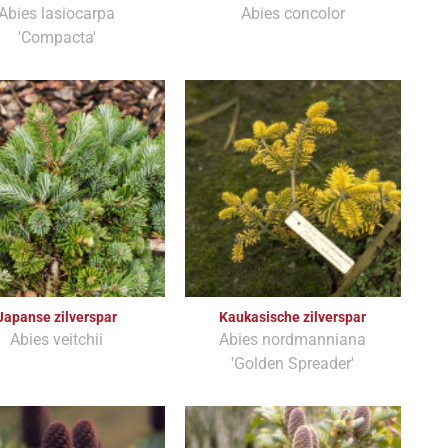
Abies lasiocarpa
Abies concolor
'Compacta'
Japanse zilverspar
Kaukasische zilverspar
Abies veitchii
Abies nordmanniana
'Golden Spreader'