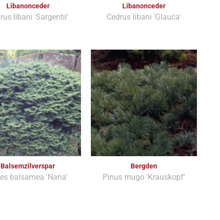
Libanonceder
Libanonceder
rus libani 'Sargentii'
Cedrus libani 'Glauca'
Balsemzilverspar
Bergden
es balsamea 'Nana'
Pinus mugo 'Krauskopf'