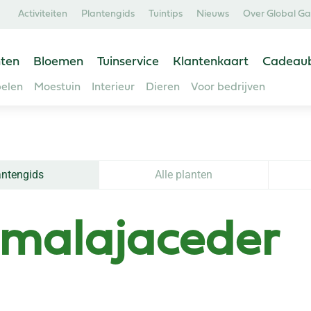
Activiteiten
Plantengids
Tuintips
Nieuws
Over Global G
ten
Bloemen
Tuinservice
Klantenkaart
Cadeau
elen
Moestuin
Interieur
Dieren
Voor bedrijven
antengids
Alle planten
imalajaceder