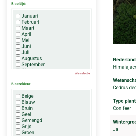
Bloeitijd:
Januari
Februari
Maart
April
Mei
Juni
Juli
Augustus
Nederland
September
Himalajac
Oktober
Wis selectie
November
Wetenscha
December
Bloemkleur:
Cedrus deo
Beige
Type plant
Blauw
Bruin
Conifeer
Geel
Gemengd
Wintergro
Grijs
Ja
Groen