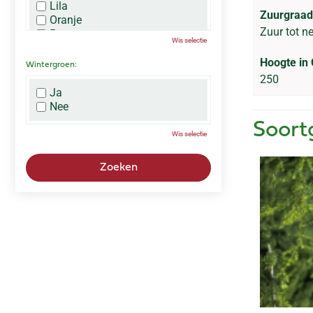
Lila
Zuurgraad
Oranje
Zuur tot n
Paars
Wis selectie
Rood
Roze
Hoogte in
Wintergroen:
Wit
250
Zwart
Ja
Nee
Soort
Wis selectie