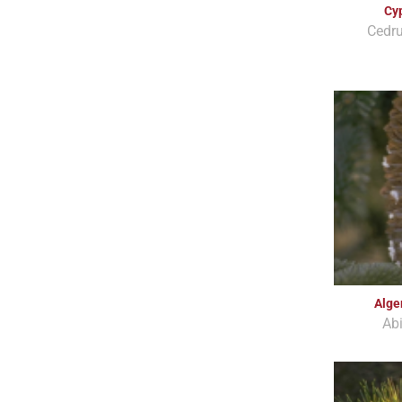
Cy
Cedru
Alge
Ab