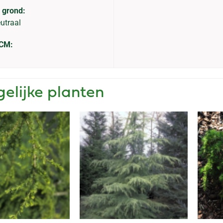
 grond:
eutraal
 CM:
gelijke planten