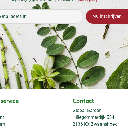
Wij slaan je gegevens secuur op conform onze
privacy policy
.
service
Contact
Global Garden
nt
Hillegommerdijk 554
rum
2136 KX Zwaanshoek