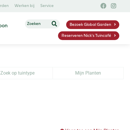
arden
Werken bij
Service
Bezoek Global Garden
bon
Reserveren Nick's Tuincafé
Zoek op tuintype
Mijn Planten