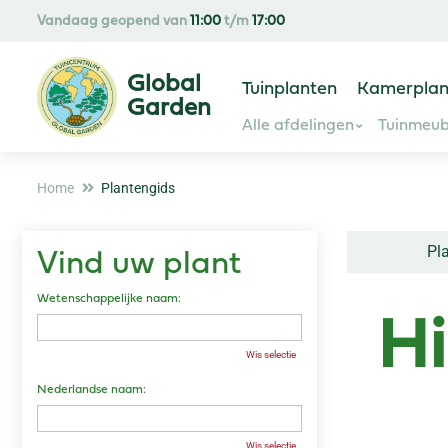
Ga
Vandaag geopend van
11:00
t/m
17:00
naar
content
Tuinplanten
Kamerplan
Alle afdelingen
Tuinmeub
Home
Plantengids
Pl
Vind uw plant
Wetenschappelijke naam:
H
Wis selectie
Nederlandse naam:
Wis selectie