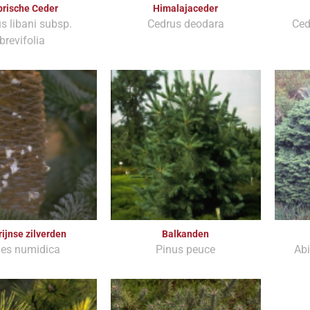
prische Ceder
Himalajaceder
s libani subsp.
Cedrus deodara
Ced
brevifolia
rijnse zilverden
Balkanden
ies numidica
Pinus peuce
Abi