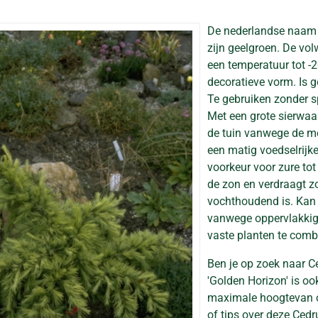
De nederlandse naam
zijn geelgroen. De v
een temperatuur tot -20
decoratieve vorm. Is g
Te gebruiken zonder s
Met een grote sierwaar
de tuin vanwege de mo
een matig voedselrijk
voorkeur voor zure tot 
de zon en verdraagt z
vochthoudend is. Kan b
vanwege oppervlakkige
vaste planten te comb
Ben je op zoek naar C
'Golden Horizon' is o
maximale hoogtevan o
of tips over deze Ced