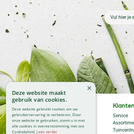
×
Deze website maakt
gebruik van cookies.
Openingstijden
Klanten
Deze website gebruikt cookies om uw
Maandag
09:00 - 18:00
gebruikerservaring te verbeteren. Door
Service
onze website te gebruiken, stemt u in met
Dinsdag
09:00 - 18:00
Assortime
alle cookies in overeenstemming met ons
Woensdag
09:00 - 18:00
Tuincent
Cookiebeleid.
Lees verder