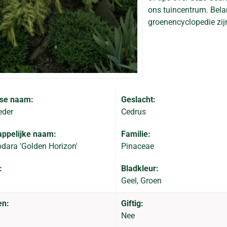
ons tuincentrum. Belan
groenencyclopedie zij
se naam:
Geslacht:
eder
Cedrus
ppelijke naam:
Familie:
dara 'Golden Horizon'
Pinaceae
:
Bladkleur:
Geel, Groen
en:
Giftig:
Nee