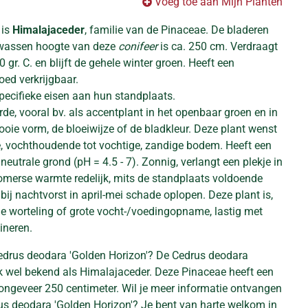
Voeg toe aan Mijn Planten
 is
Himalajaceder
, familie van de Pinaceae. De bladeren
olwassen hoogte van deze
conifeer
is ca. 250 cm. Verdraagt
 gr. C. en blijft de gehele winter groen. Heeft een
oed verkrijgbaar.
pecifieke eisen aan hun standplaats.
de, vooral bv. als accentplant in het openbaar groen en in
oie vorm, de bloeiwijze of de bladkleur. Deze plant wenst
e, vochthoudende tot vochtige, zandige bodem. Heeft een
neutrale grond (pH = 4.5 - 7). Zonnig, verlangt een plekje in
omerse warmte redelijk, mits de standplaats voldoende
ij nachtvorst in april-mei schade oplopen. Deze plant is,
 worteling of grote vocht-/voedingopname, lastig met
ineren.
edrus deodara 'Golden Horizon'? De Cedrus deodara
ok wel bekend als Himalajaceder. Deze Pinaceae heeft een
ngeveer 250 centimeter. Wil je meer informatie ontvangen
rus deodara 'Golden Horizon'? Je bent van harte welkom in