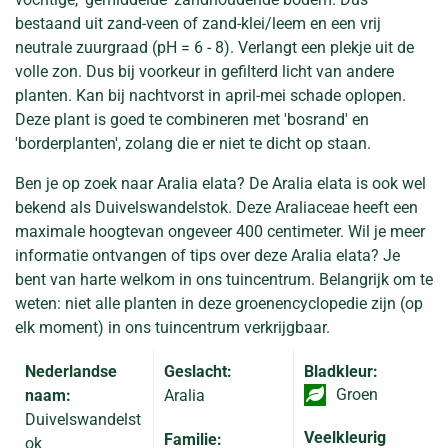
bestaand uit zand-veen of zand-klei/leem en een vrij
neutrale zuurgraad (pH = 6 - 8). Verlangt een plekje uit de
volle zon. Dus bij voorkeur in gefilterd licht van andere
planten. Kan bij nachtvorst in april-mei schade oplopen.
Deze plant is goed te combineren met 'bosrand' en
'borderplanten', zolang die er niet te dicht op staan.
Ben je op zoek naar Aralia elata? De Aralia elata is ook wel
bekend als Duivelswandelstok. Deze Araliaceae heeft een
maximale hoogtevan ongeveer 400 centimeter. Wil je meer
informatie ontvangen of tips over deze Aralia elata? Je
bent van harte welkom in ons tuincentrum. Belangrijk om te
weten: niet alle planten in deze groenencyclopedie zijn (op
elk moment) in ons tuincentrum verkrijgbaar.
Nederlandse
Geslacht:
Bladkleur:
Groen
naam:
Aralia
Duivelswandelst
Veelkleurig
Familie:
ok