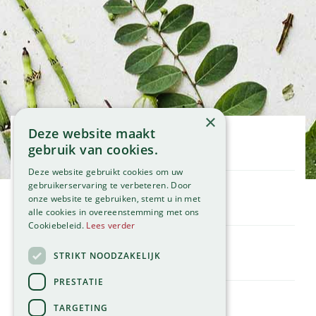
×
Deze website maakt
Openingstijden
gebruik van cookies.
Maandag
09:00 - 18:00
Deze website gebruikt cookies om uw
Dinsdag
09:00 - 18:00
gebruikerservaring te verbeteren. Door
onze website te gebruiken, stemt u in met
Woensdag
09:00 - 18:00
Klantenservice
alle cookies in overeenstemming met ons
Donderdag
09:00 - 18:00
Service
Cookiebeleid.
Lees verder
Vrijdag
09:00 - 18:00
Assortiment
Zaterdag
09:00 - 17:00
Contact
STRIKT NOODZAKELIJK
Tuincentrum
Zondag
11:00 - 17:00
Global Garden
PRESTATIE
Bekijk onze afwijkende openingstijden >
Hillegommerdijk 554
TARGETING
2136 KX Zwaanshoek