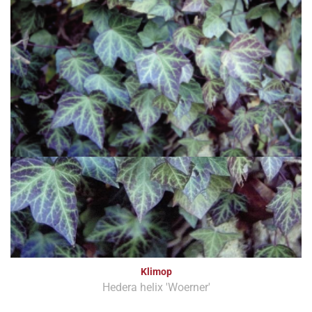
Klimop
Hedera helix 'Woerner'