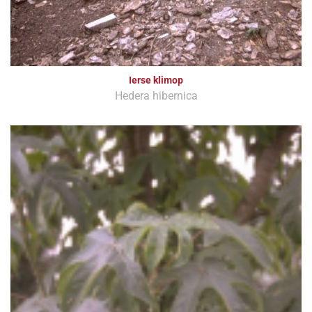
Ierse klimop
Hedera hibernica