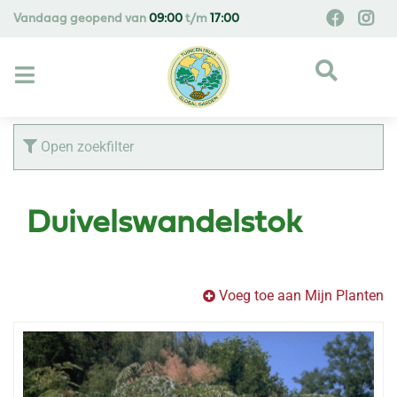
G
Vandaag geopend van
09:00
t/m
17:00
a
n
a
a
r
c
Open zoekfilter
o
n
t
Duivelswandelstok
e
n
t
Voeg toe aan Mijn Planten