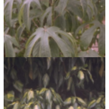
Kalopanax
Kalopanax septemlobus var. maximowiczii