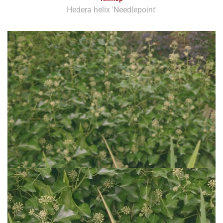
Hedera helix 'Needlepoint'