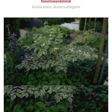
Duivelswandelstok
Aralia elata 'Aureovariegata'