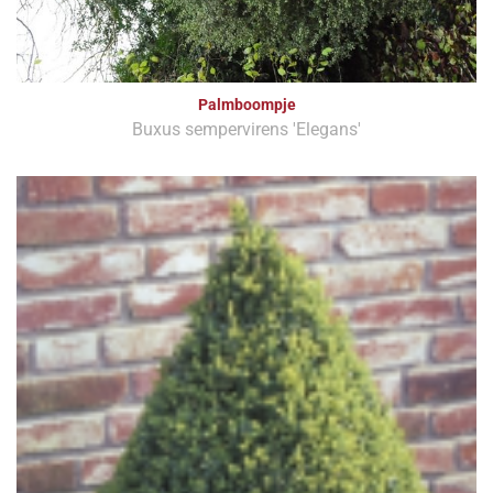
Palmboompje
Buxus sempervirens 'Elegans'