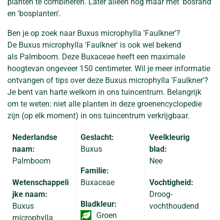
planten te combineren. Later alleen nog maar met 'bosrand'
en 'bosplanten'.
Ben je op zoek naar Buxus microphylla 'Faulkner'?
De Buxus microphylla 'Faulkner' is ook wel bekend
als Palmboom. Deze Buxaceae heeft een maximale
hoogtevan ongeveer 150 centimeter. Wil je meer informatie
ontvangen of tips over deze Buxus microphylla 'Faulkner'?
Je bent van harte welkom in ons tuincentrum. Belangrijk
om te weten: niet alle planten in deze groenencyclopedie
zijn (op elk moment) in ons tuincentrum verkrijgbaar.
Nederlandse
Geslacht:
Veelkleurig
naam:
Buxus
blad:
Palmboom
Nee
Familie:
Wetenschappeli
Buxaceae
Vochtigheid:
jke naam:
Droog-
Bladkleur:
Buxus
vochthoudend
Groen
microphylla