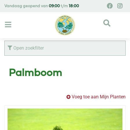
G
Vandaag geopend van
09:00
t/m
18:00
a
n
a
a
r
c
Open zoekfilter
o
n
t
Palmboom
e
n
t
Voeg toe aan Mijn Planten