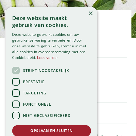
×
Deze website maakt
Openingstijden
gebruik van cookies.
Maandag
09:00 - 18:00
Deze website gebruikt cookies om uw
Dinsdag
09:00 - 18:00
gebruikerservaring te verbeteren. Door
onze website te gebruiken, stemt u in met
Woensdag
09:00 - 18:00
Klantenservice
alle cookies in overeenstemming met ons
Donderdag
09:00 - 18:00
Service
Cookiebeleid.
Lees verder
Vrijdag
09:00 - 18:00
Assortiment
Zaterdag
09:00 - 17:00
Contact
STRIKT NOODZAKELIJK
Tuincentrum
Zondag
11:00 - 17:00
Global Garden
PRESTATIE
Bekijk onze afwijkende openingstijden >
Hillegommerdijk 554
TARGETING
2136 KX Zwaanshoek
T.
023 584 23 54
FUNCTIONEEL
E.
info@globalgarden.nl
NIET-GECLASSIFICEERD
Nick's Tuincafé:
06-57663460
OPSLAAN EN SLUITEN