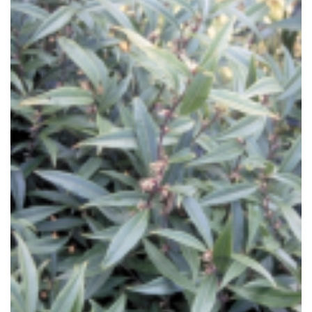
Sarcococca
Sarcococca hookeriana 'Purple Stem'