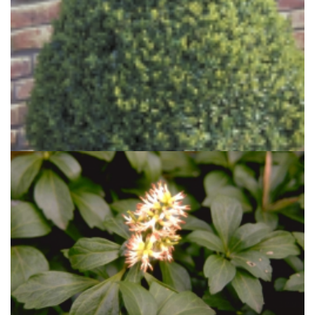
Palmboompje
Buxus sempervirens 'Pyramide'