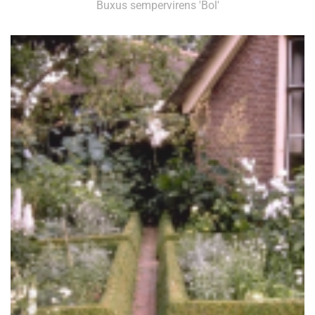
Buxus sempervirens 'Bol'