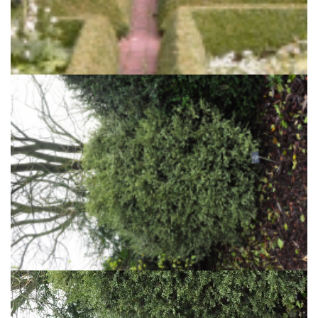
Palmboompje
Buxus sempervirens