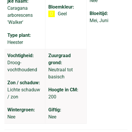
Nee
jke naam:
Bloemkleur:
Caragana
Bloeitijd:
Geel
arborescens
Mei, Juni
'Walker'
Type plant:
Heester
Vochtigheid:
Zuurgraad
Droog-
grond:
vochthoudend
Neutraal tot
basisch
Zon / schaduw:
Lichte schaduw
Hoogte in CM:
/ zon
200
Wintergroen:
Giftig:
Nee
Nee