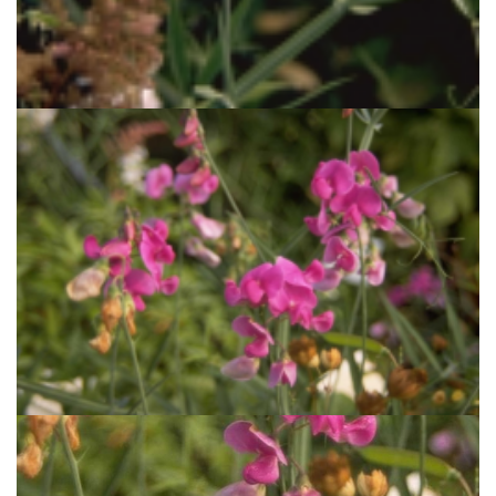
Brede lathyrus
Lathyrus latifolius 'White Pearl'