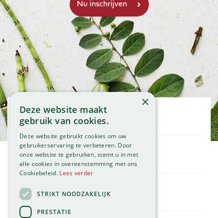
×
Deze website maakt
Openingstijden
gebruik van cookies.
Maandag
09:00 - 18:00
Deze website gebruikt cookies om uw
Dinsdag
09:00 - 18:00
gebruikerservaring te verbeteren. Door
onze website te gebruiken, stemt u in met
Woensdag
09:00 - 18:00
Klantenservice
alle cookies in overeenstemming met ons
Donderdag
09:00 - 18:00
Service
Cookiebeleid.
Lees verder
Vrijdag
09:00 - 18:00
Assortiment
Zaterdag
09:00 - 17:00
Contact
STRIKT NOODZAKELIJK
Tuincentrum
Zondag
11:00 - 17:00
Global Garden
PRESTATIE