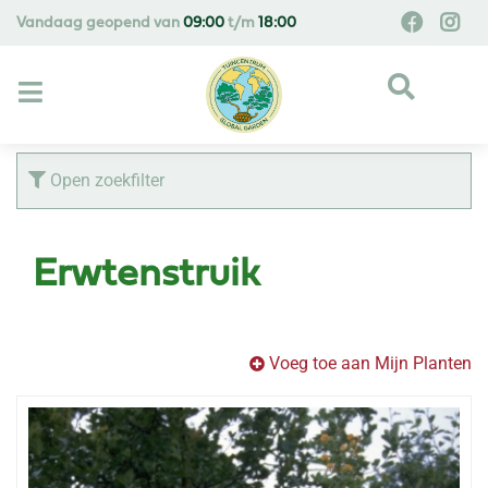
G
Vandaag geopend van
09:00
t/m
18:00
a
n
a
a
r
c
Open zoekfilter
o
n
t
Erwtenstruik
e
n
t
Voeg toe aan Mijn Planten