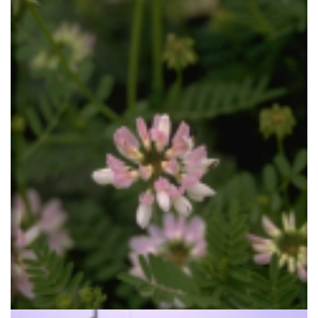
Bont kroonkruid
Securigera varia