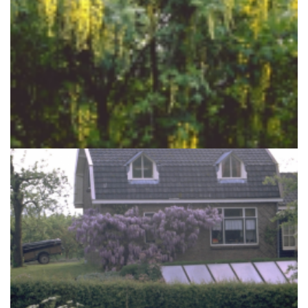
Bastaardgoudenregen
Laburnum x watereri 'Vossii'