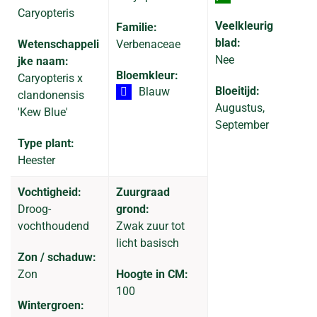
Caryopteris
Veelkleurig
Familie:
blad:
Wetenschappeli
Verbenaceae
Nee
jke naam:
Bloemkleur:
Caryopteris x
Bloeitijd:
Blauw
clandonensis
Augustus,
'Kew Blue'
September
Type plant:
Heester
Vochtigheid:
Zuurgraad
Droog-
grond:
vochthoudend
Zwak zuur tot
licht basisch
Zon / schaduw:
Zon
Hoogte in CM:
100
Wintergroen: