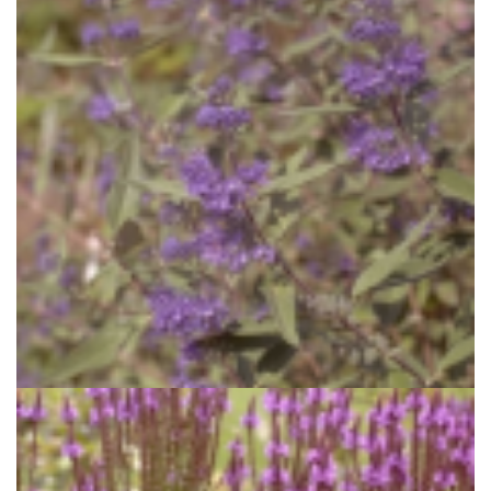
Caryopteris
Caryopteris x clandonensis 'Heavenly Blue'