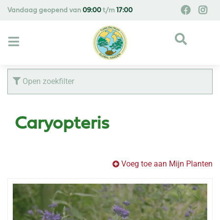
G
Vandaag geopend van
09:00
t/m
17:00
a
n
a
a
r
c
Open zoekfilter
o
n
t
Caryopteris
e
n
t
Voeg toe aan Mijn Planten