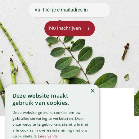
×
Deze website maakt
Openingstijden
gebruik van cookies.
Maandag
09:00 - 18:00
Deze website gebruikt cookies om uw
Dinsdag
09:00 - 18:00
gebruikerservaring te verbeteren. Door
onze website te gebruiken, stemt u in met
Woensdag
09:00 - 18:00
Klantenservice
alle cookies in overeenstemming met ons
Donderdag
09:00 - 18:00
Service
Cookiebeleid.
Lees verder