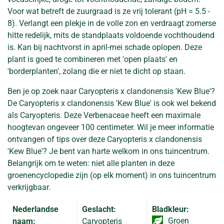
Voor wat betreft de zuurgraad is ze vrij tolerant (pH = 5.5 -
8). Verlangt een plekje in de volle zon en verdraagt zomerse
hitte redelijk, mits de standplaats voldoende vochthoudend
is. Kan bij nachtvorst in april-mei schade oplopen. Deze
plant is goed te combineren met 'open plaats' en
'borderplanten', zolang die er niet te dicht op staan.
Ben je op zoek naar Caryopteris x clandonensis 'Kew Blue'?
De Caryopteris x clandonensis 'Kew Blue' is ook wel bekend
als Caryopteris. Deze Verbenaceae heeft een maximale
hoogtevan ongeveer 100 centimeter. Wil je meer informatie
ontvangen of tips over deze Caryopteris x clandonensis
'Kew Blue'? Je bent van harte welkom in ons tuincentrum.
Belangrijk om te weten: niet alle planten in deze
groenencyclopedie zijn (op elk moment) in ons tuincentrum
verkrijgbaar.
Nederlandse
Geslacht:
Bladkleur:
Groen
naam:
Caryopteris