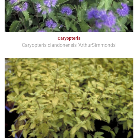
Caryopteris
Caryopteris clandonensis 'ArthurSimmonds'