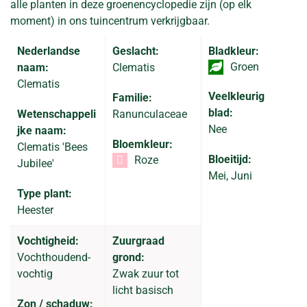
alle planten in deze groenencyclopedie zijn (op elk
moment) in ons tuincentrum verkrijgbaar.
Nederlandse
Geslacht:
Bladkleur:
Groen
naam:
Clematis
Clematis
Veelkleurig
Familie:
blad:
Wetenschappeli
Ranunculaceae
Nee
jke naam:
Bloemkleur:
Clematis 'Bees
Bloeitijd:
Roze
Jubilee'
Mei, Juni
Type plant:
Heester
Vochtigheid:
Zuurgraad
Vochthoudend-
grond:
vochtig
Zwak zuur tot
licht basisch
Zon / schaduw: