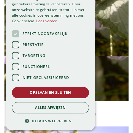
gebruikerservaring te verbeteren. Door
onze website te gebruiken, stemt u in met
alle cookies in overeenstemming met ons
Cookiebeleid.
Lees verder
STRIKT NOODZAKELIJK
PRESTATIE
TARGETING
FUNCTIONEEL
NIET-GECLASSIFICEERD
OPSLAAN EN SLUITEN
Clematis
ALLES AFWIJZEN
Clematis 'Mrs Robert Brydon'
DETAILS WEERGEVEN