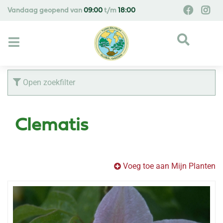
G
Vandaag geopend van
09:00
t/m
18:00
a
n
a
a
r
c
Open zoekfilter
o
n
t
Clematis
e
n
t
Voeg toe aan Mijn Planten