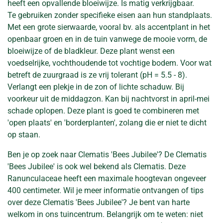
heeft een opvallende bloeiwijze. Is matig verkrijgbaar.
Te gebruiken zonder specifieke eisen aan hun standplaats.
Met een grote sierwaarde, vooral bv. als accentplant in het
openbaar groen en in de tuin vanwege de mooie vorm, de
bloeiwijze of de bladkleur. Deze plant wenst een
voedselrijke, vochthoudende tot vochtige bodem. Voor wat
betreft de zuurgraad is ze vrij tolerant (pH = 5.5 - 8).
Verlangt een plekje in de zon of lichte schaduw. Bij
voorkeur uit de middagzon. Kan bij nachtvorst in april-mei
schade oplopen. Deze plant is goed te combineren met
'open plaats' en 'borderplanten', zolang die er niet te dicht
op staan.
Ben je op zoek naar Clematis 'Bees Jubilee'? De Clematis
'Bees Jubilee' is ook wel bekend als Clematis. Deze
Ranunculaceae heeft een maximale hoogtevan ongeveer
400 centimeter. Wil je meer informatie ontvangen of tips
over deze Clematis 'Bees Jubilee'? Je bent van harte
welkom in ons tuincentrum. Belangrijk om te weten: niet