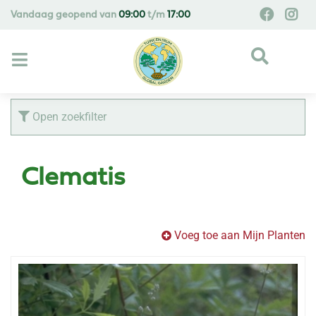
G
Vandaag geopend van
09:00
t/m
17:00
a
n
a
a
r
c
Open zoekfilter
o
n
t
Clematis
e
n
t
Voeg toe aan Mijn Planten