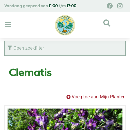
G
Vandaag geopend van
11:00
t/m
17:00
a
n
a
a
r
c
Open zoekfilter
o
n
t
Clematis
e
n
t
Voeg toe aan Mijn Planten