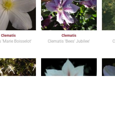
Clematis
Clematis
 'Marie Boisselot'
Clematis 'Bees' Jubilee'
C