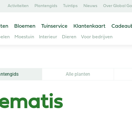
Activiteiten
Plantengids
Tuintips
Nieuws
Over Global G
ten
Bloemen
Tuinservice
Klantenkaart
Cadeau
elen
Moestuin
Interieur
Dieren
Voor bedrijven
antengids
Alle planten
ematis