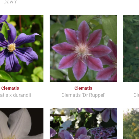
Dawn'
Clematis
Clematis
tis x durandii
Clematis 'Dr Ruppel'
Cl