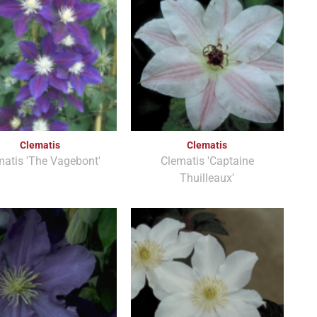
Clematis
Clematis
matis 'The Vagebont'
Clematis 'Captaine
Thuilleaux'