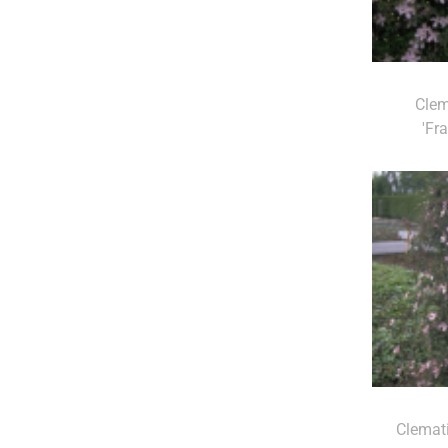
Clem
'Fr
Clemat