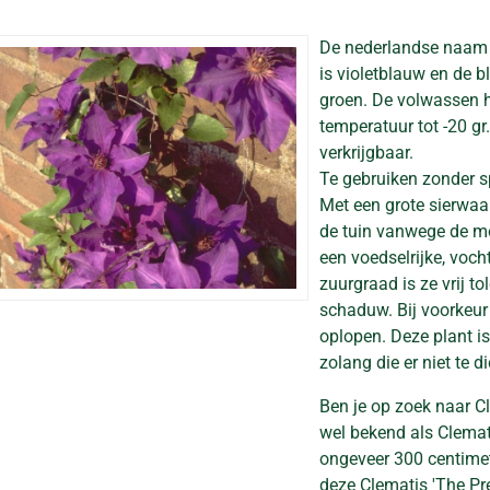
De nederlandse naam
is violetblauw en de bl
groen. De volwassen 
temperatuur tot -20 gr
verkrijgbaar.
Te gebruiken zonder s
Met een grote sierwaar
de tuin vanwege de mo
een voedselrijke, voc
zuurgraad is ze vrij to
schaduw. Bij voorkeur
oplopen. Deze plant is
zolang die er niet te d
Ben je op zoek naar Cl
wel bekend als Clema
ongeveer 300 centimete
deze Clematis 'The Pr