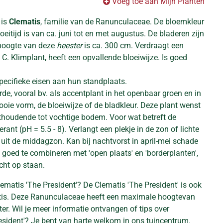
Voeg toe aan Mijn Planten
 is
Clematis
, familie van de Ranunculaceae. De bloemkleur
oeitijd is van ca. juni tot en met augustus. De bladeren zijn
hoogte van deze
heester
is ca. 300 cm. Verdraagt een
. C. Klimplant, heeft een opvallende bloeiwijze. Is goed
pecifieke eisen aan hun standplaats.
de, vooral bv. als accentplant in het openbaar groen en in
oie vorm, de bloeiwijze of de bladkleur. Deze plant wenst
hthoudende tot vochtige bodem. Voor wat betreft de
lerant (pH = 5.5 - 8). Verlangt een plekje in de zon of lichte
 uit de middagzon. Kan bij nachtvorst in april-mei schade
 goed te combineren met 'open plaats' en 'borderplanten',
icht op staan.
ematis 'The President'? De Clematis 'The President' is ook
tis. Deze Ranunculaceae heeft een maximale hoogtevan
r. Wil je meer informatie ontvangen of tips over
esident'? Je bent van harte welkom in ons tuincentrum.