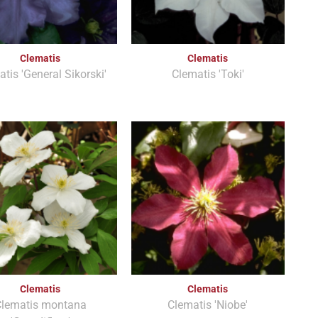
Clematis
Clematis
tis 'General Sikorski'
Clematis 'Toki'
Clematis
Clematis
lematis montana
Clematis 'Niobe'