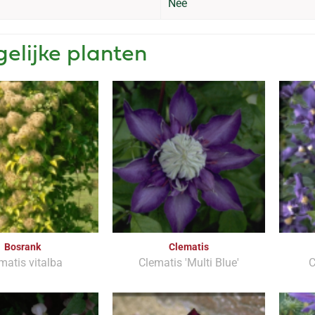
Nee
gelijke planten
Bosrank
Clematis
matis vitalba
Clematis 'Multi Blue'
C