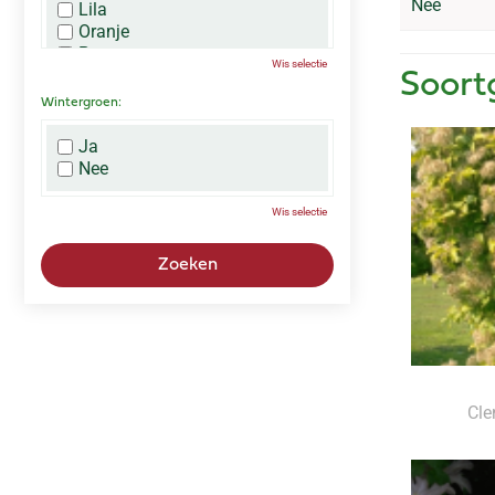
Nee
Lila
Oranje
Paars
Wis selectie
Rood
Soort
Roze
Wintergroen:
Wit
Zwart
Ja
Nee
Wis selectie
Cle