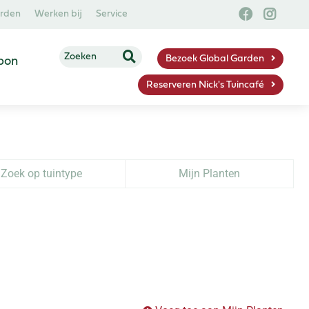
arden
Werken bij
Service
Bezoek Global Garden
bon
Reserveren Nick's Tuincafé
Zoek op tuintype
Mijn Planten