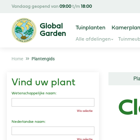
Ga
Vandaag geopend van
09:00
t/m
18:00
naar
content
Tuinplanten
Kamerplan
Alle afdelingen
Tuinmeub
Home
Plantengids
Pl
Vind uw plant
Wetenschappelijke naam:
Cl
Wis selectie
Nederlandse naam:
Wis selectie