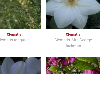
Clematis
Clematis
lematis tangutica
Clematis 'Mrs George
Jackman'