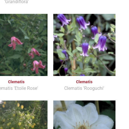
'Grandiflora'
Clematis
Clematis
ematis 'Etoile Rose'
Clematis 'Rooguchi'