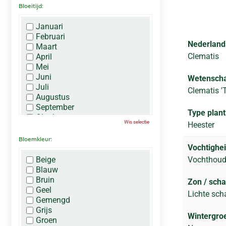
Bloeitijd:
Januari
Februari
Nederland
Maart
Clematis
April
Mei
Juni
Wetenscha
Juli
Clematis '
Augustus
September
Type plant
Oktober
Wis selectie
Heester
November
December
Bloemkleur:
Vochtighei
Beige
Vochthoud
Blauw
Bruin
Zon / sch
Geel
Lichte sch
Gemengd
Grijs
Wintergro
Groen