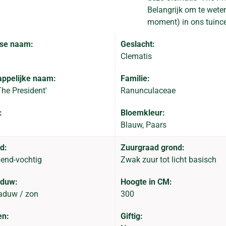
Belangrijk om te weten
moment) in ons tuince
se naam:
Geslacht:
Clematis
ppelijke naam:
Familie:
The President'
Ranunculaceae
:
Bloemkleur:
Blauw, Paars
d:
Zuurgraad grond:
end-vochtig
Zwak zuur tot licht basisch
aduw:
Hoogte in CM:
aduw / zon
300
en:
Giftig: