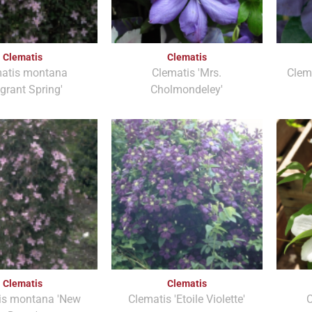
Clematis
Clematis
atis montana
Clematis 'Mrs.
Clema
agrant Spring'
Cholmondeley'
Clematis
Clematis
is montana 'New
Clematis 'Etoile Violette'
C