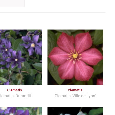
Clematis
Clematis
lematis 'Durandii'
Clematis 'Ville de Lyon'