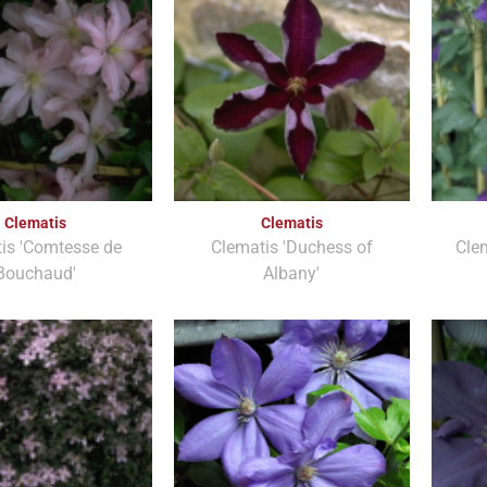
Clematis
Clematis
is 'Comtesse de
Clematis 'Duchess of
Cle
Bouchaud'
Albany'