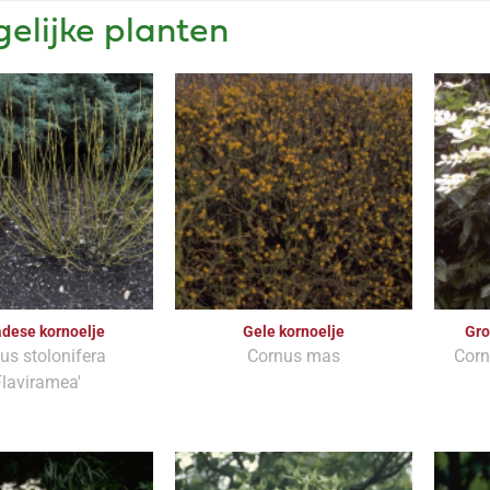
gelijke planten
dese kornoelje
Gele kornoelje
Gro
us stolonifera
Cornus mas
Corn
Flaviramea'