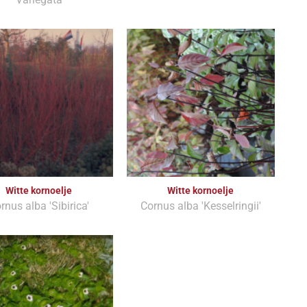
Witte kornoelje
Witte kornoelje
rnus alba 'Sibirica'
Cornus alba 'Kesselringii'