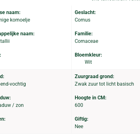
se naam:
Geslacht:
ige kornoelje
Cornus
ppelijke naam:
Familie:
allii
Cornaceae
:
Bloemkleur:
Wit
d:
Zuurgraad grond:
end-vochtig
Zwak zuur tot licht basisch
aduw:
Hoogte in CM:
aduw / zon
600
en:
Giftig:
Nee