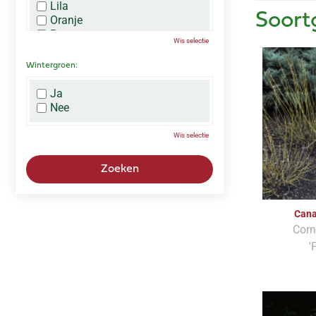
Lila
Soort
Oranje
Paars
Wis selectie
Rood
Roze
Wintergroen:
Wit
Zwart
Ja
Nee
Wis selectie
Cana
Corn
'