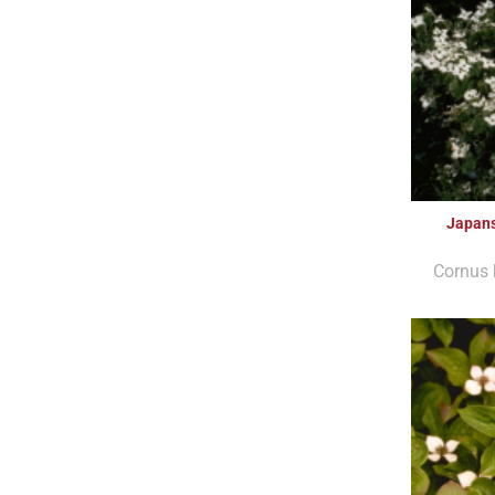
Japans
Cornus 