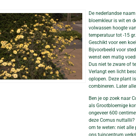
De nederlandse naam
bloemkleur is wit en de
volwassen hoogte va
temperatuur tot -15 gr
Geschikt voor een koel
Bijvoorbeeld voor ste
wenst een matig voeds
Dus niet te zware of te
Verlangt een licht bes
oplopen. Deze plant is
combineren. Later all
Ben je op zoek naar Co
als Grootbloemige ko
ongeveer 600 centimete
deze Cornus nuttallii?
om te weten: niet alle
ons tuincentrum verkri