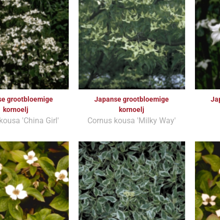
e grootbloemige
Japanse grootbloemige
Ja
kornoelj
kornoelj
kousa 'China Girl'
Cornus kousa 'Milky Way'