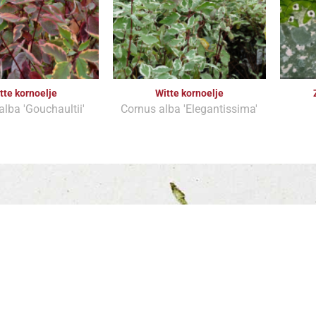
tte kornoelje
Witte kornoelje
alba 'Gouchaultii'
Cornus alba 'Elegantissima'
Inschrijven voor onze nieuwsbrief
 ontvang maximaal 1 keer per maand de nieuwsbrief. Dan ben je 
op de hoogte van de laatste acties en aanbiedingen.
Wij slaan je gegevens secuur op conform onze
privacy policy
.