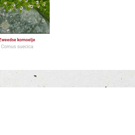
Zweedse kornoelje
Cornus suecica
altijd