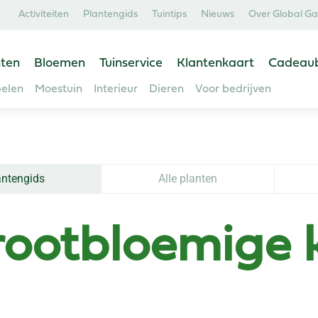
Activiteiten
Plantengids
Tuintips
Nieuws
Over Global G
ten
Bloemen
Tuinservice
Klantenkaart
Cadeau
elen
Moestuin
Interieur
Dieren
Voor bedrijven
antengids
Alle planten
ootbloemige k