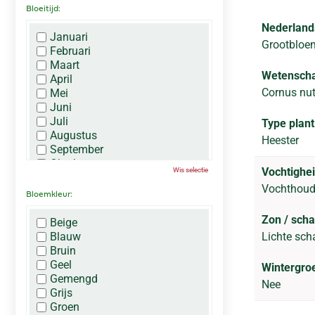
Bloeitijd:
Nederland
Januari
Grootbloem
Februari
Maart
Wetenscha
April
Cornus nutt
Mei
Juni
Juli
Type plant
Augustus
Heester
September
Oktober
Vochtighei
Wis selectie
November
Vochthoud
December
Bloemkleur:
Zon / sch
Beige
Blauw
Lichte sch
Bruin
Geel
Wintergro
Gemengd
Nee
Grijs
Groen