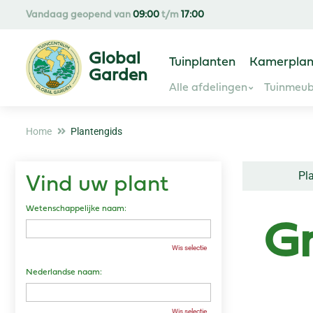
Ga
Vandaag geopend van
09:00
t/m
17:00
naar
content
Tuinplanten
Kamerplan
Alle afdelingen
Tuinmeub
Home
Plantengids
Pl
Vind uw plant
Wetenschappelijke naam:
Gr
Wis selectie
Nederlandse naam:
Wis selectie