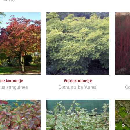
de kornoelje
Witte kornoelje
nus sanguinea
Cornus alba 'Aurea'
Co