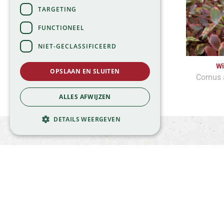
TARGETING
FUNCTIONEEL
NIET-GECLASSIFICEERD
Wi
OPSLAAN EN SLUITEN
Cornus 
ALLES AFWIJZEN
DETAILS WEERGEVEN
Meld je aan en