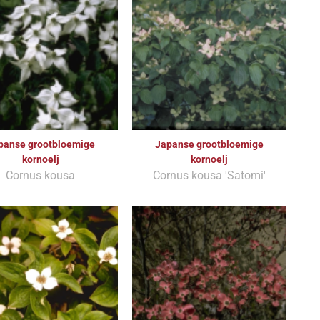
panse grootbloemige
Japanse grootbloemige
kornoelj
kornoelj
Cornus kousa
Cornus kousa 'Satomi'