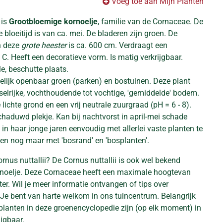
Voeg toe aan Mijn Planten
 is
Grootbloemige kornoelje
, familie van de Cornaceae. De
 bloeitijd is van ca. mei. De bladeren zijn groen. De
n deze
grote heester
is ca. 600 cm. Verdraagt een
. C. Heeft een decoratieve vorm. Is matig verkrijgbaar.
e, beschutte plaats.
delijk openbaar groen (parken) en bostuinen. Deze plant
elrijke, vochthoudende tot vochtige, 'gemiddelde' bodem.
 lichte grond en een vrij neutrale zuurgraad (pH = 6 - 8).
chaduwd plekje. Kan bij nachtvorst in april-mei schade
 in haar jonge jaren eenvoudig met allerlei vaste planten te
een nog maar met 'bosrand' en 'bosplanten'.
rnus nuttallii? De Cornus nuttallii is ook wel bekend
rnoelje. Deze Cornaceae heeft een maximale hoogtevan
r. Wil je meer informatie ontvangen of tips over
 Je bent van harte welkom in ons tuincentrum. Belangrijk
 planten in deze groenencyclopedie zijn (op elk moment) in
jgbaar.