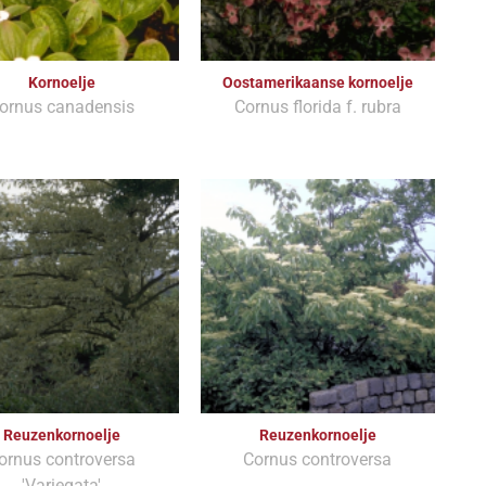
Kornoelje
Oostamerikaanse kornoelje
ornus canadensis
Cornus florida f. rubra
Reuzenkornoelje
Reuzenkornoelje
ornus controversa
Cornus controversa
'Variegata'