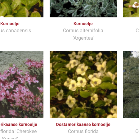
Kornoelje
Kornoelje
us canadensis
Cornus alternifolia
C
'Argentea'
rikaanse kornoelje
Oostamerikaanse kornoelje
florida 'Cherokee
Cornus florida
C
Sunset'