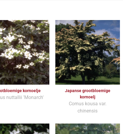
otbloemige kornoelje
Japanse grootbloemige
us nuttallii 'Monarch'
kornoelj
Cornus kousa var.
chinensis