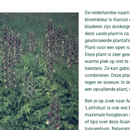
De nederlandse naam
bloemkleur is lilaroze 
bladeren zijn donker
deze
vaste plant
is ca
geadviseerde plantafst
Plant voor een open r
Deze plant is zeer ges
warme plek op niet t
heesters. Ze kan gebru
combineren. Deze plan
regen en sneeuw. In de
een opvallende plant, d
Ben je op zoek naar Ac
'Latifolius' is ook w
maximale hoogtevan o
of tips over deze Acan
tuincentrum. Belangrij