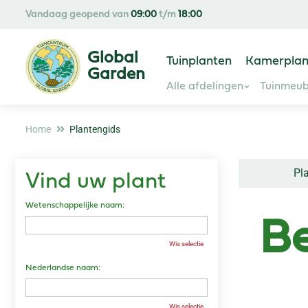
Ga
Vandaag geopend van
09:00
t/m
18:00
naar
content
Tuinplanten
Kamerplan
Alle afdelingen
Tuinmeub
Home
Plantengids
Pl
Vind uw plant
Wetenschappelijke naam:
B
Wis selectie
Nederlandse naam:
Wis selectie