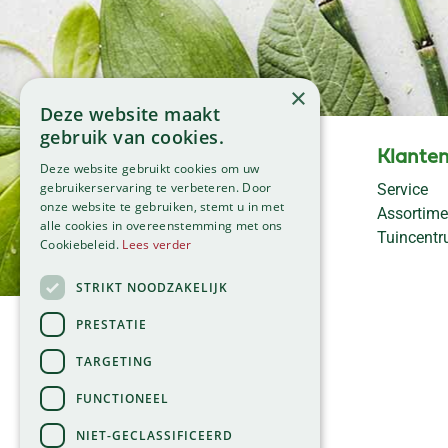
×
Deze website maakt
gebruik van cookies.
Openingstijden
Klanten
Deze website gebruikt cookies om uw
Maandag
09:00 - 18:00
gebruikerservaring te verbeteren. Door
Service
onze website te gebruiken, stemt u in met
Dinsdag
09:00 - 18:00
Assortime
alle cookies in overeenstemming met ons
Woensdag
09:00 - 18:00
Tuincent
Cookiebeleid.
Lees verder
Donderdag
09:00 - 18:00
Vrijdag
09:00 - 18:00
STRIKT NOODZAKELIJK
Zaterdag
09:00 - 17:00
PRESTATIE
Zondag
11:00 - 17:00
TARGETING
Bekijk onze afwijkende
openingstijden >
FUNCTIONEEL
NIET-GECLASSIFICEERD