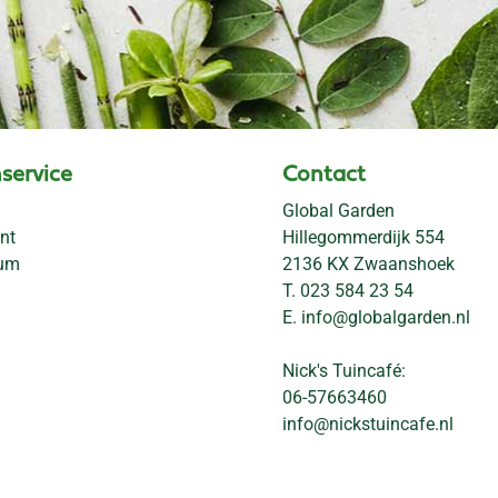
service
Contact
Global Garden
nt
Hillegommerdijk 554
rum
2136 KX Zwaanshoek
T.
023 584 23 54
E.
info@globalgarden.nl
Nick's Tuincafé:
06-57663460
info@nickstuincafe.nl