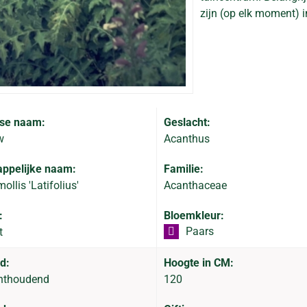
zijn (op elk moment) i
se naam:
Geslacht:
w
Acanthus
ppelijke naam:
Familie:
llis 'Latifolius'
Acanthaceae
:
Bloemkleur:
Paars
t
d:
Hoogte in CM:
hthoudend
120