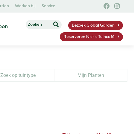
arden
Werken bij
Service
Bezoek Global Garden
bon
Reserveren Nick's Tuincafé
Zoek op tuintype
Mijn Planten