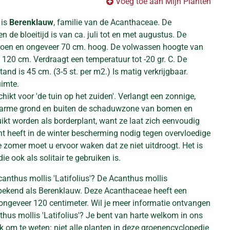
Voeg toe aan Mijn Planten
 is
Berenklauw
, familie van de Acanthaceae. De
en de bloeitijd is van ca. juli tot en met augustus. De
groen en ongeveer 70 cm. hoog. De volwassen hoogte van
. 120 cm. Verdraagt een temperatuur tot -20 gr. C. De
and is 45 cm. (3-5 st. per m2.) Is matig verkrijgbaar.
uimte.
chikt voor 'de tuin op het zuiden'. Verlangt een zonnige,
e arme grond en buiten de schaduwzone van bomen en
ikt worden als borderplant, want ze laat zich eenvoudig
t heeft in de winter bescherming nodig tegen overvloedige
 zomer moet u ervoor waken dat ze niet uitdroogt. Het is
ie ook als solitair te gebruiken is.
anthus mollis 'Latifolius'? De Acanthus mollis
el bekend als Berenklauw. Deze Acanthaceae heeft een
ngeveer 120 centimeter. Wil je meer informatie ontvangen
thus mollis 'Latifolius'? Je bent van harte welkom in ons
k om te weten: niet alle planten in deze groenencyclopedie