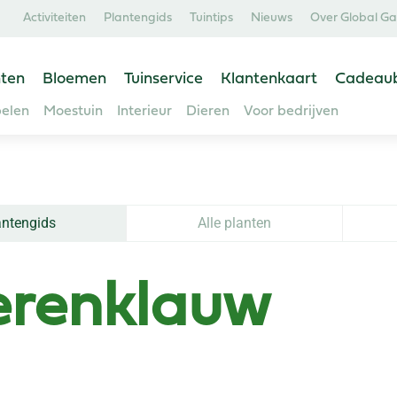
Activiteiten
Plantengids
Tuintips
Nieuws
Over Global G
ten
Bloemen
Tuinservice
Klantenkaart
Cadeau
elen
Moestuin
Interieur
Dieren
Voor bedrijven
antengids
Alle planten
erenklauw