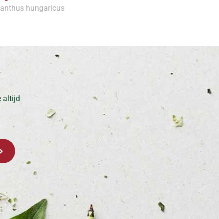
anthus hungaricus
altijd