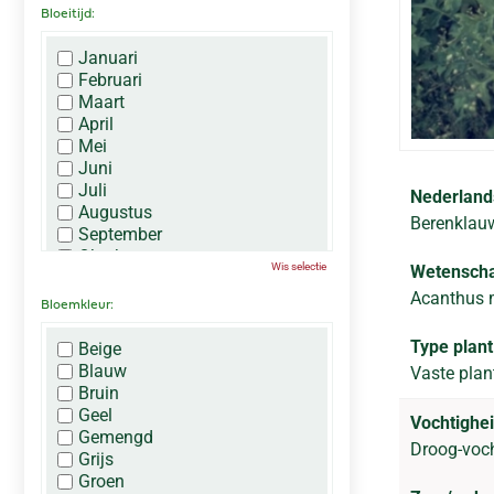
Bloeitijd:
Januari
Februari
Maart
April
Mei
Juni
Juli
Nederland
Augustus
Berenklau
September
Oktober
Wis selectie
Wetenscha
November
Acanthus mo
December
Bloemkleur:
Type plant
Beige
Blauw
Vaste plan
Bruin
Geel
Vochtighei
Gemengd
Droog-voc
Grijs
Groen