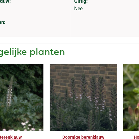
aduw:
Giftig:
Nee
en:
gelijke planten
Berenklauw
Doornige berenklauw
Ho