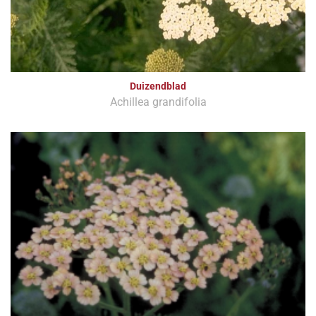
Duizendblad
Achillea grandifolia