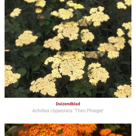
Duizendblad
Achillea clypeolata 'Theo Ploeger'