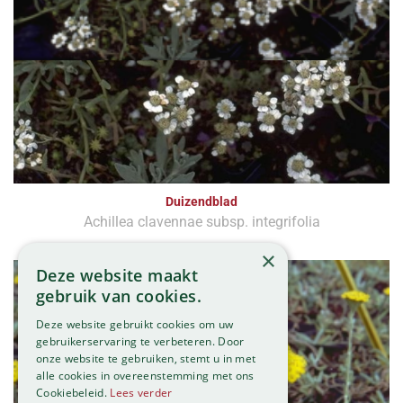
Duizendblad
Achillea clavennae subsp. integrifolia
×
Deze website maakt
gebruik van cookies.
Deze website gebruikt cookies om uw
gebruikerservaring te verbeteren. Door
onze website te gebruiken, stemt u in met
alle cookies in overeenstemming met ons
Cookiebeleid.
Lees verder