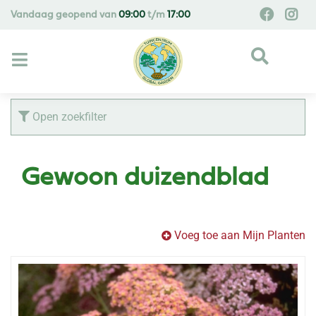
G
Vandaag geopend van
09:00
t/m
17:00
a
n
a
a
r
c
Open zoekfilter
o
n
t
Gewoon duizendblad
e
n
t
Voeg toe aan Mijn Planten