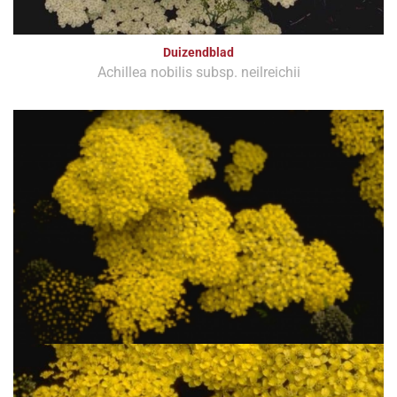
Duizendblad
Achillea nobilis subsp. neilreichii