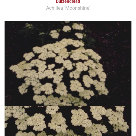
Duizendblad
Achillea 'Moonshine'