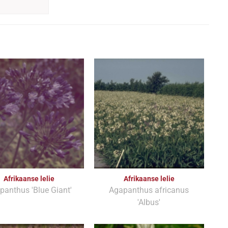
Afrikaanse lelie
Afrikaanse lelie
panthus 'Blue Giant'
Agapanthus africanus
'Albus'