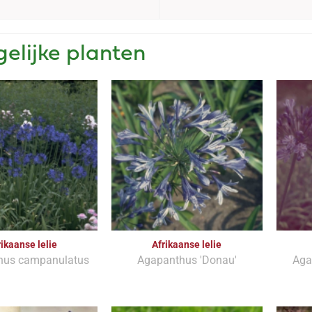
gelijke planten
rikaanse lelie
Afrikaanse lelie
hus campanulatus
Agapanthus 'Donau'
Aga