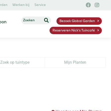
arden
Werken bij
Service
Bezoek Global Garden
bon
Reserveren Nick's Tuincafé
Zoek op tuintype
Mijn Planten