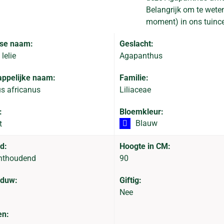
Belangrijk om te weten
moment) in ons tuince
se naam:
Geslacht:
lelie
Agapanthus
ppelijke naam:
Familie:
s africanus
Liliaceae
:
Bloemkleur:
Blauw
t
d:
Hoogte in CM:
hthoudend
90
aduw:
Giftig:
Nee
en: