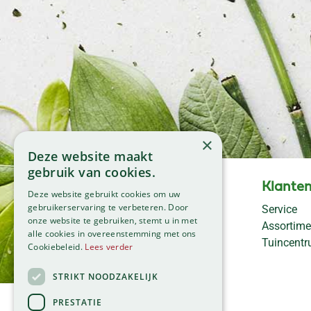
×
Deze website maakt
gebruik van cookies.
Openingstijden
Klanten
Deze website gebruikt cookies om uw
Maandag
09:00 - 18:00
gebruikerservaring te verbeteren. Door
Service
onze website te gebruiken, stemt u in met
Dinsdag
09:00 - 18:00
Assortime
alle cookies in overeenstemming met ons
Woensdag
09:00 - 18:00
Tuincent
Cookiebeleid.
Lees verder
Donderdag
09:00 - 18:00
Vrijdag
09:00 - 18:00
STRIKT NOODZAKELIJK
Zaterdag
09:00 - 17:00
PRESTATIE
Zondag
11:00 - 17:00