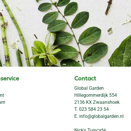
service
Contact
Global Garden
nt
Hillegommerdijk 554
rum
2136 KX Zwaanshoek
T.
023 584 23 54
E.
info@globalgarden.nl
Nick's Tuincafé: