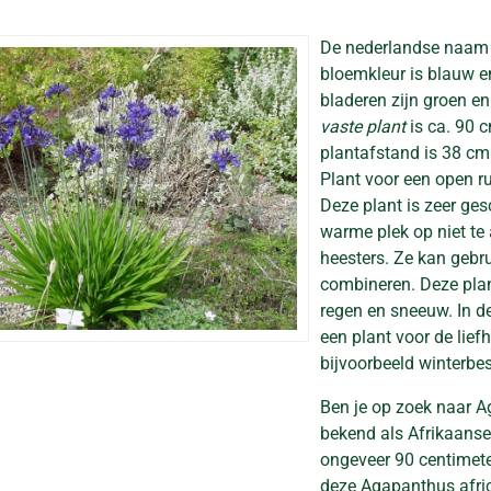
De nederlandse naam
bloemkleur is blauw en
bladeren zijn groen e
vaste plant
is ca. 90 c
plantafstand is 38 cm. 
Plant voor een open r
Deze plant is zeer ges
warme plek op niet t
heesters. Ze kan gebru
combineren. Deze plan
regen en sneeuw. In de
een plant voor de lief
bijvoorbeeld winterbe
Ben je op zoek naar 
bekend als Afrikaanse
ongeveer 90 centimeter
deze Agapanthus afric