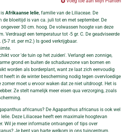
Voeg toe aan Mijn Planten
 is
Afrikaanse lelie
, familie van de Liliaceae. De
 de bloeitijd is van ca. juli tot en met september. De
n ongeveer 30 cm. hoog. De volwassen hoogte van deze
m. Verdraagt een temperatuur tot -5 gr. C. De geadviseerde
(5-7 st. per m2.) Is goed verkrijgbaar.
uimte.
chikt voor 'de tuin op het zuiden'. Verlangt een zonnige,
e arme grond en buiten de schaduwzone van bomen en
ikt worden als borderplant, want ze laat zich eenvoudig
t heeft in de winter bescherming nodig tegen overvloedige
 zomer moet u ervoor waken dat ze niet uitdroogt. Het is
hebber. Ze stelt namelijk meer eisen qua verzorging, zoals
scherming.
Agapanthus africanus? De Agapanthus africanus is ook wel
 lelie. Deze Liliaceae heeft een maximale hoogtevan
. Wil je meer informatie ontvangen of tips over
anus? Je bent van harte welkom in ons tuincentrum.