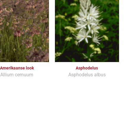
Amerikaanse look
Asphodelus
Allium cernuum
Asphodelus albus