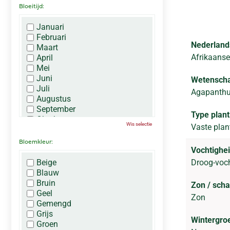
Bloeitijd:
Januari
Februari
Nederland
Maart
Afrikaanse 
April
Mei
Juni
Wetenscha
Juli
Agapanthu
Augustus
September
Type plant
Oktober
Wis selectie
Vaste plan
November
December
Bloemkleur:
Vochtighei
Beige
Droog-voc
Blauw
Bruin
Zon / sch
Geel
Zon
Gemengd
Grijs
Wintergro
Groen