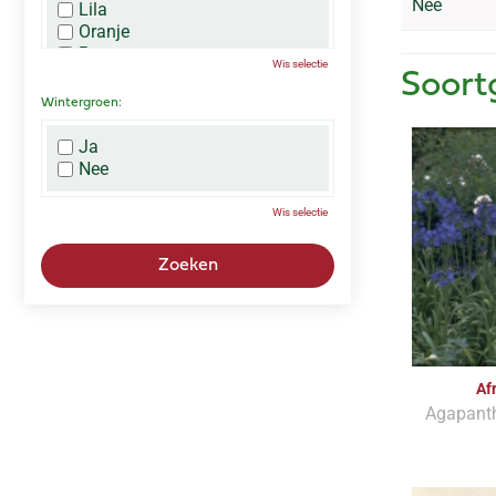
Nee
Lila
Oranje
Paars
Wis selectie
Rood
Soort
Roze
Wintergroen:
Wit
Zwart
Ja
Nee
Wis selectie
Af
Agapant