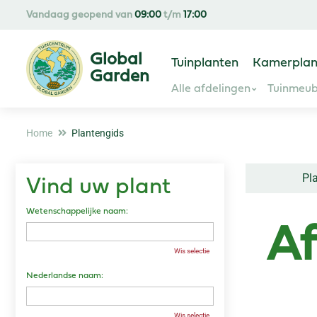
Ga
Vandaag geopend van
09:00
t/m
17:00
naar
content
Tuinplanten
Kamerplan
Alle afdelingen
Tuinmeub
Home
Plantengids
Pl
Vind uw plant
Wetenschappelijke naam:
Af
Wis selectie
Nederlandse naam:
Wis selectie