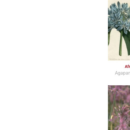
Af
Agapan