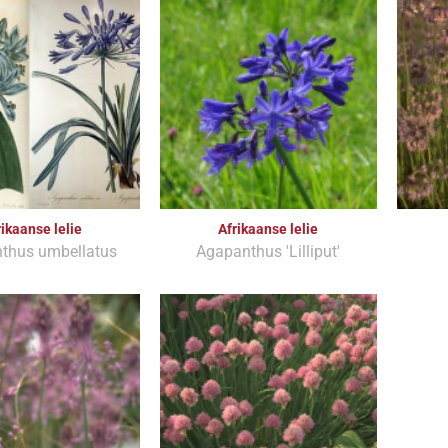
rikaanse lelie
Afrikaanse lelie
thus umbellatus
Agapanthus 'Lilliput'