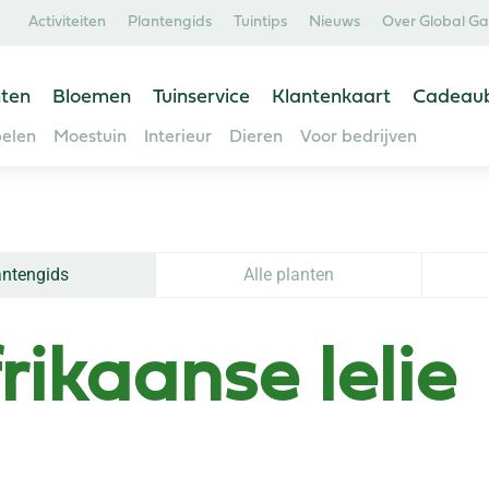
Activiteiten
Plantengids
Tuintips
Nieuws
Over Global G
ten
Bloemen
Tuinservice
Klantenkaart
Cadeau
elen
Moestuin
Interieur
Dieren
Voor bedrijven
antengids
Alle planten
rikaanse lelie