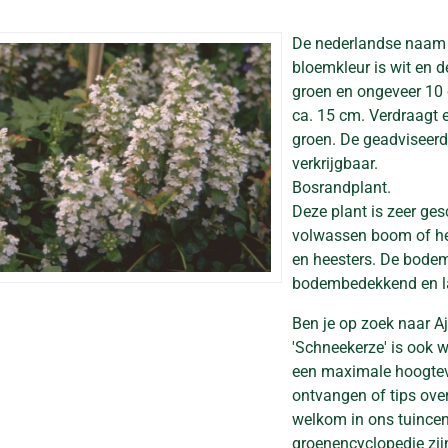
De nederlandse naam
bloemkleur is wit en de
groen en ongeveer 10
ca. 15 cm. Verdraagt ee
groen. De geadviseerde
verkrijgbaar.
Bosrandplant.
Deze plant is zeer ges
volwassen boom of he
en heesters. De bodem
bodembedekkend en la
Ben je op zoek naar A
'Schneekerze' is ook 
een maximale hoogteva
ontvangen of tips ove
welkom in ons tuincent
groenencyclopedie zij