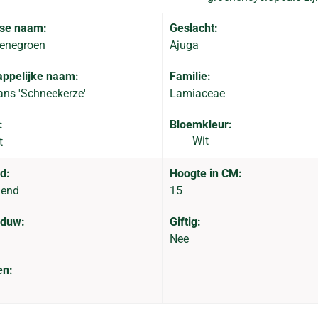
se naam:
Geslacht:
zenegroen
Ajuga
ppelijke naam:
Familie:
ans 'Schneekerze'
Lamiaceae
:
Bloemkleur:
Wit
t
d:
Hoogte in CM:
dend
15
aduw:
Giftig:
Nee
en: