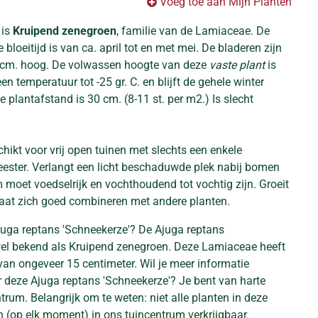
Voeg toe aan Mijn Planten
 is
Kruipend zenegroen
, familie van de Lamiaceae. De
 bloeitijd is van ca. april tot en met mei. De bladeren zijn
 cm. hoog. De volwassen hoogte van deze
vaste plant
is
n temperatuur tot -25 gr. C. en blijft de gehele winter
 plantafstand is 30 cm. (8-11 st. per m2.) Is slecht
chikt voor vrij open tuinen met slechts een enkele
ester. Verlangt een licht beschaduwde plek nabij bomen
 moet voedselrijk en vochthoudend tot vochtig zijn. Groeit
at zich goed combineren met andere planten.
juga reptans 'Schneekerze'? De Ajuga reptans
wel bekend als Kruipend zenegroen. Deze Lamiaceae heeft
n ongeveer 15 centimeter. Wil je meer informatie
r deze Ajuga reptans 'Schneekerze'? Je bent van harte
rum. Belangrijk om te weten: niet alle planten in deze
n (op elk moment) in ons tuincentrum verkrijgbaar.