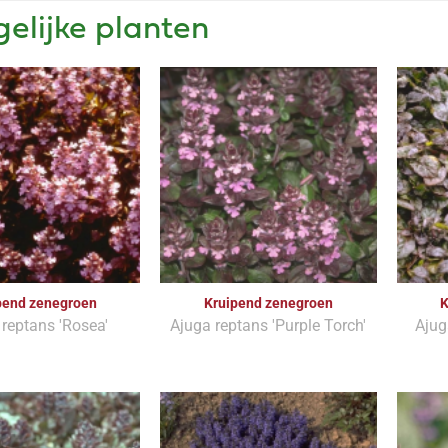
gelijke planten
pend zenegroen
Kruipend zenegroen
K
reptans 'Rosea'
Ajuga reptans 'Purple Torch'
Ajug