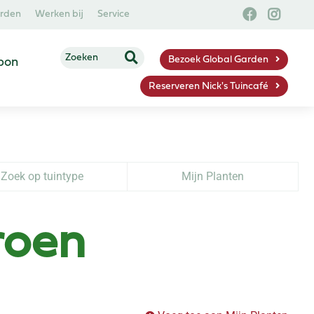
arden
Werken bij
Service
Bezoek Global Garden
bon
Reserveren Nick's Tuincafé
Zoek op tuintype
Mijn Planten
roen