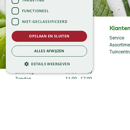
TARGETING
FUNCTIONEEL
NIET-GECLASSIFICEERD
Openingstijden
Klanten
OPSLAAN EN SLUITEN
Maandag
09:00 - 18:00
Service
Dinsdag
09:00 - 18:00
Assortime
Woensdag
09:00 - 18:00
ALLES AFWIJZEN
Tuincent
Donderdag
09:00 - 18:00
DETAILS WEERGEVEN
Vrijdag
09:00 - 18:00
Zaterdag
09:00 - 17:00
Zondag
11:00 - 17:00
Bekijk onze afwijkende
openingstijden >