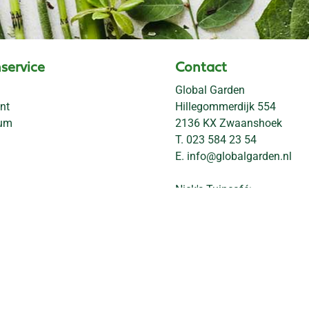
service
Contact
Global Garden
nt
Hillegommerdijk 554
rum
2136 KX Zwaanshoek
T.
023 584 23 54
E.
info@globalgarden.nl
Nick's Tuincafé:
06-57663460
info@nickstuincafe.nl