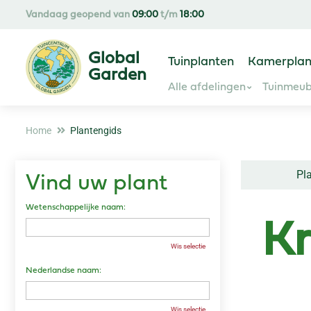
Ga
Vandaag geopend van
09:00
t/m
18:00
naar
content
Tuinplanten
Kamerplan
Alle afdelingen
Tuinmeub
Home
Plantengids
Pl
Vind uw plant
Wetenschappelijke naam:
K
Wis selectie
Nederlandse naam:
Wis selectie