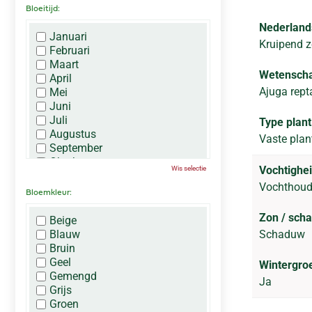
Bloeitijd:
Nederland
Januari
Kruipend 
Februari
Maart
Wetenscha
April
Ajuga rept
Mei
Juni
Juli
Type plant
Augustus
Vaste plan
September
Oktober
Vochtighei
Wis selectie
November
Vochthou
December
Bloemkleur:
Zon / sch
Beige
Blauw
Schaduw
Bruin
Geel
Wintergro
Gemengd
Ja
Grijs
Groen