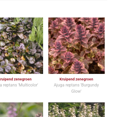
ruipend zenegroen
Kruipend zenegroen
a reptans 'Multicolor'
Ajuga reptans 'Burgundy
Glow'