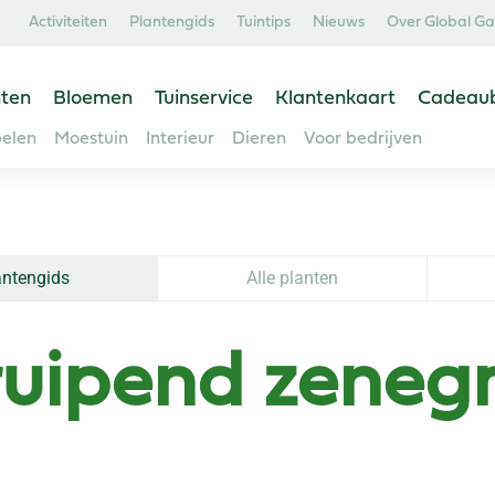
Activiteiten
Plantengids
Tuintips
Nieuws
Over Global G
ten
Bloemen
Tuinservice
Klantenkaart
Cadeau
elen
Moestuin
Interieur
Dieren
Voor bedrijven
antengids
Alle planten
ruipend zeneg