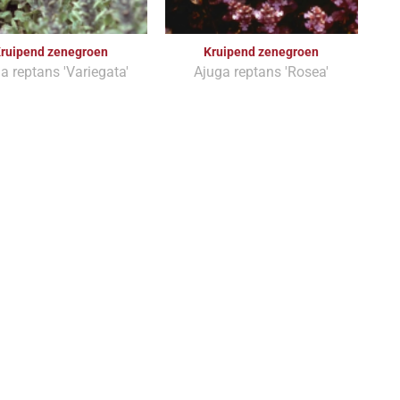
ruipend zenegroen
Kruipend zenegroen
a reptans 'Variegata'
Ajuga reptans 'Rosea'