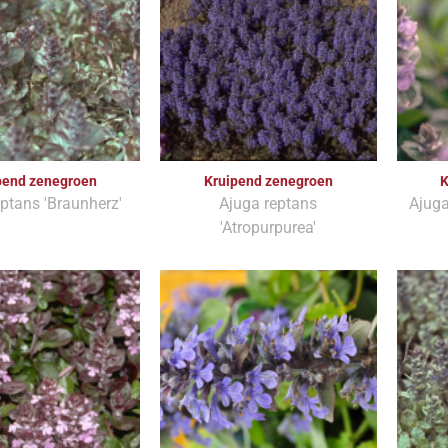
pend zenegroen
Kruipend zenegroen
K
ptans 'Braunherz'
Ajuga reptans
Ajuga
'Atropurpurea'