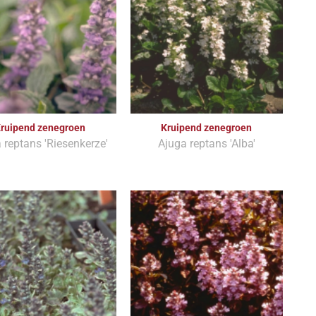
ruipend zenegroen
Kruipend zenegroen
 reptans 'Riesenkerze'
Ajuga reptans 'Alba'