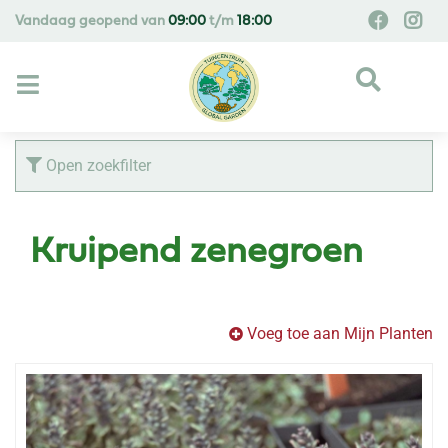
G
Vandaag geopend van
09:00
t/m
18:00
a
n
a
a
r
c
Open zoekfilter
o
n
t
Kruipend zenegroen
e
n
t
Voeg toe aan Mijn Planten