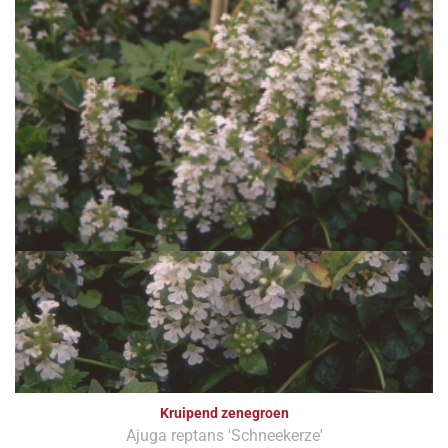
Kruipend zenegroen
Ajuga reptans 'Schneekerze'