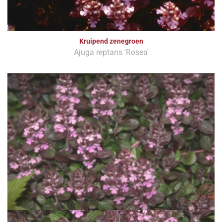
Kruipend zenegroen
Ajuga reptans 'Rosea'