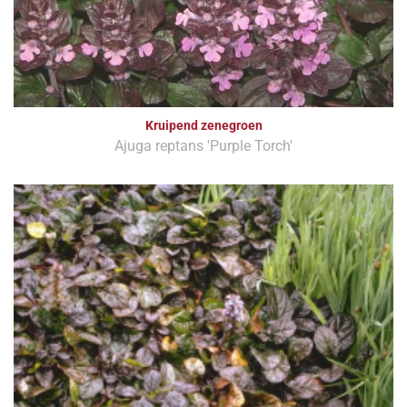
Kruipend zenegroen
Ajuga reptans 'Purple Torch'