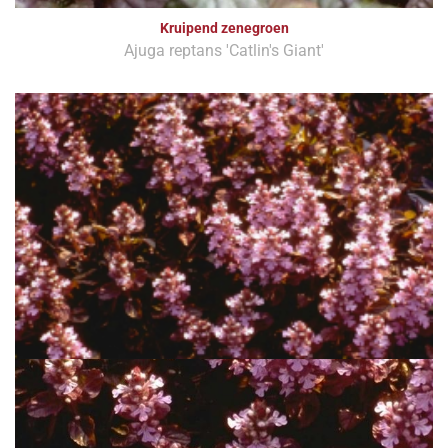
Kruipend zenegroen
Ajuga reptans 'Catlin's Giant'