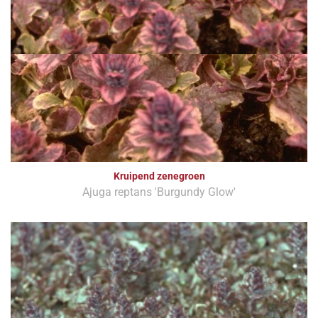
Kruipend zenegroen
Ajuga reptans 'Burgundy Glow'