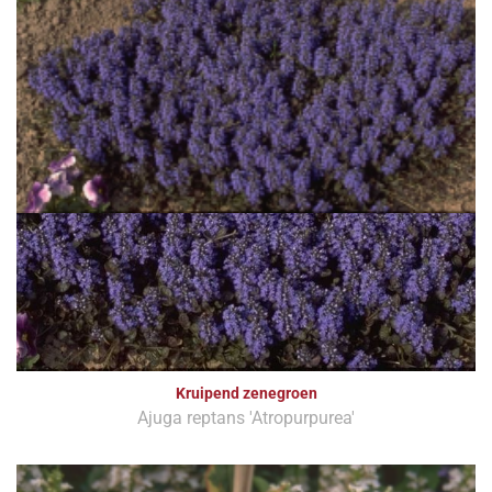
Kruipend zenegroen
Ajuga reptans 'Atropurpurea'