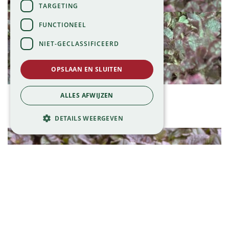
TARGETING
FUNCTIONEEL
NIET-GECLASSIFICEERD
OPSLAAN EN SLUITEN
Kruipend zenegroen
ALLES AFWIJZEN
Ajuga reptans 'Delight'
DETAILS WEERGEVEN