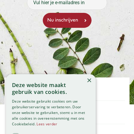
×
Deze website maakt
Openingstijden
gebruik van cookies.
Maandag
09:00 - 18:00
Deze website gebruikt cookies om uw
Dinsdag
09:00 - 18:00
gebruikerservaring te verbeteren. Door
onze website te gebruiken, stemt u in met
Woensdag
09:00 - 18:00
Klantenservice
alle cookies in overeenstemming met ons
Donderdag
09:00 - 18:00
Service
Cookiebeleid.
Lees verder
Vrijdag
09:00 - 18:00
Assortiment