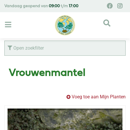
G
Vandaag geopend van
09:00
t/m
17:00
a
n
a
a
r
c
Open zoekfilter
o
n
t
Vrouwenmantel
e
n
t
Voeg toe aan Mijn Planten