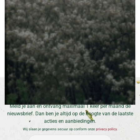
Amerikaans krentenboompje
Amelanchier lamarckii
Inschrijven voor onze nieuwsbrief
Meld je aan en ontvang maximaal 1 keer per maand de
nieuwsbrief. Dan ben je altijd op de hoogte van de laatste
acties en aanbiedingen.
Wij slaan je gegevens secuur op conform onze
privacy policy
.