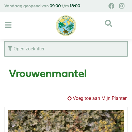
G
Vandaag geopend van
09:00
t/m
18:00
a
n
a
a
r
c
Open zoekfilter
o
n
t
Vrouwenmantel
e
n
t
Voeg toe aan Mijn Planten