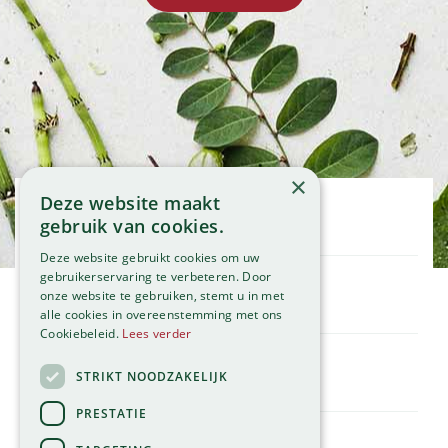
×
Deze website maakt
Openingstijden
gebruik van cookies.
Maandag
09:00 - 18:00
Deze website gebruikt cookies om uw
Dinsdag
09:00 - 18:00
gebruikerservaring te verbeteren. Door
onze website te gebruiken, stemt u in met
Woensdag
09:00 - 18:00
Klantenservice
alle cookies in overeenstemming met ons
Donderdag
09:00 - 18:00
Service
Cookiebeleid.
Lees verder
Vrijdag
09:00 - 18:00
Assortiment
Zaterdag
09:00 - 17:00
Contact
STRIKT NOODZAKELIJK
Tuincentrum
Zondag
11:00 - 17:00
Global Garden
PRESTATIE
Bekijk onze afwijkende openingstijden >
Hillegommerdijk 554