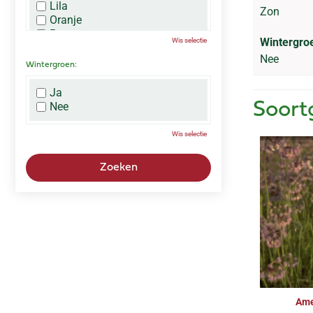
Lila
Zon
Oranje
Paars
Wintergro
Wis selectie
Rood
Nee
Roze
Wintergroen:
Wit
Zwart
Ja
Nee
Soort
Wis selectie
Ame