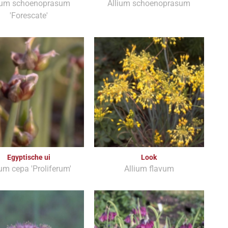
ium schoenoprasum
Allium schoenoprasum
'Forescate'
Egyptische ui
Look
ium cepa 'Proliferum'
Allium flavum