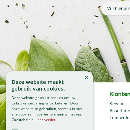
×
Deze website maakt
gebruik van cookies.
Openingstijden
Klanten
Deze website gebruikt cookies om uw
Maandag
09:00 - 18:00
gebruikerservaring te verbeteren. Door
Service
onze website te gebruiken, stemt u in met
Dinsdag
09:00 - 18:00
Assortime
alle cookies in overeenstemming met ons
Woensdag
09:00 - 18:00
Tuincent
Cookiebeleid.
Lees verder
Donderdag
09:00 - 18:00