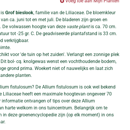
Voeg toe aan Mijn Planten
 is
Grof bieslook
, familie van de Liliaceae. De bloemkleur
s van ca. juni tot en met juli. De bladeren zijn groen en
. De volwassen hoogte van deze
vaste plant
is ca. 70 cm.
uur tot -25 gr. C. De geadviseerde plantafstand is 33 cm.
ed verkrijgbaar.
uimte.
chikt voor 'de tuin op het zuiden'. Verlangt een zonnige plek
. Dit bol- cq. knolgewas wenst een vochthoudende bodem,
oge grond prima. Woekert niet of nauwelijks en laat zich
andere planten.
llium fistulosum? De Allium fistulosum is ook wel bekend
ze Liliaceae heeft een maximale hoogtevan ongeveer 70
r informatie ontvangen of tips over deze Allium
an harte welkom in ons tuincentrum. Belangrijk om te
en in deze groenencyclopedie zijn (op elk moment) in ons
ar.