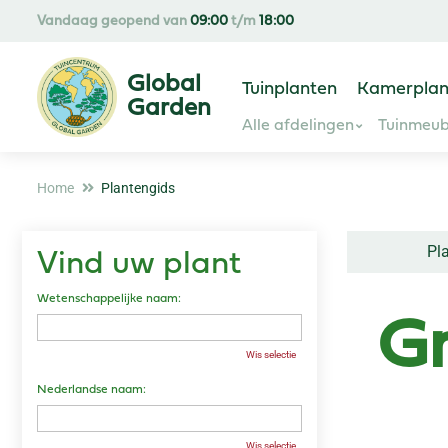
Ga
Vandaag geopend van
09:00
t/m
18:00
naar
content
Tuinplanten
Kamerplan
Alle afdelingen
Tuinmeub
Home
Plantengids
Pl
Vind uw plant
Wetenschappelijke naam:
Gr
Wis selectie
Nederlandse naam:
Wis selectie