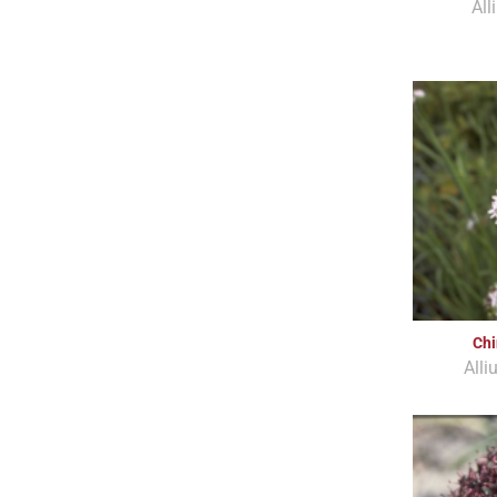
Al
Chi
All