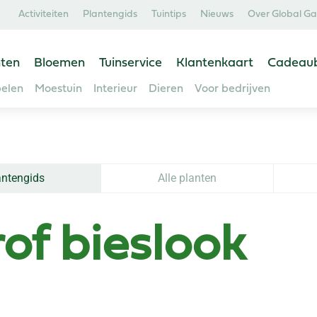
Activiteiten
Plantengids
Tuintips
Nieuws
Over Global G
ten
Bloemen
Tuinservice
Klantenkaart
Cadeau
elen
Moestuin
Interieur
Dieren
Voor bedrijven
antengids
Alle planten
of bieslook