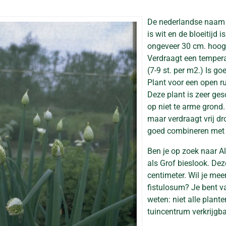
De nederlandse naam
is wit en de bloeitijd i
ongeveer 30 cm. hoog
Verdraagt een temperat
(7-9 st. per m2.) Is go
Plant voor een open r
Deze plant is zeer ges
op niet te arme grond
maar verdraagt vrij dr
goed combineren met 
Ben je op zoek naar A
als Grof bieslook. De
centimeter. Wil je mee
fistulosum? Je bent v
weten: niet alle plant
tuincentrum verkrijgba