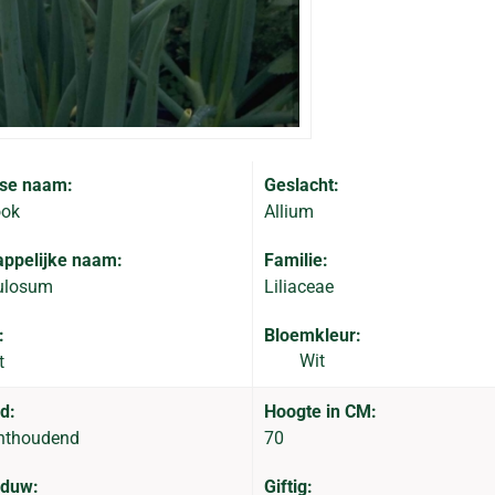
se naam:
Geslacht:
ook
Allium
ppelijke naam:
Familie:
tulosum
Liliaceae
:
Bloemkleur:
Wit
t
d:
Hoogte in CM:
hthoudend
70
aduw:
Giftig: