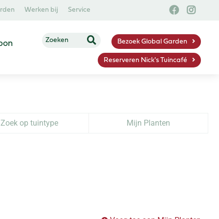
arden
Werken bij
Service
Bezoek Global Garden
bon
Reserveren Nick's Tuincafé
Zoek op tuintype
Mijn Planten