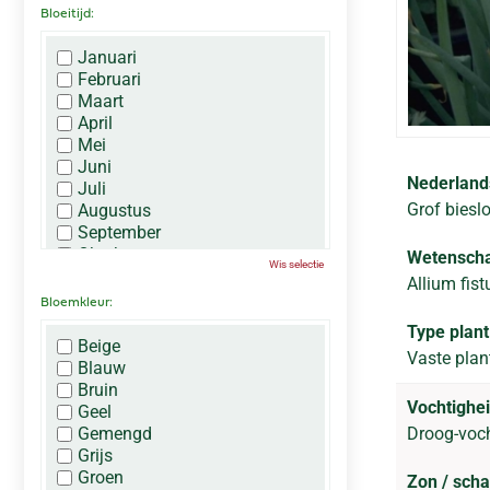
Bloeitijd:
Januari
Februari
Maart
April
Mei
Juni
Nederland
Juli
Grof biesl
Augustus
September
Oktober
Wetenscha
Wis selectie
November
Allium fis
December
Bloemkleur:
Type plant
Beige
Vaste plan
Blauw
Bruin
Vochtighei
Geel
Gemengd
Droog-voc
Grijs
Groen
Zon / sch