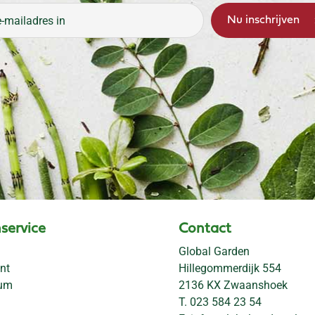
service
Contact
Global Garden
nt
Hillegommerdijk 554
rum
2136 KX Zwaanshoek
T.
023 584 23 54