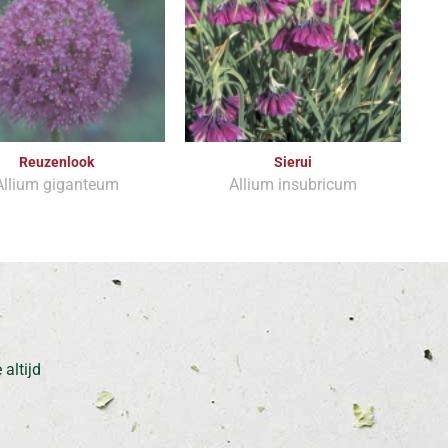
Reuzenlook
Sierui
Allium giganteum
Allium insubricum
altijd