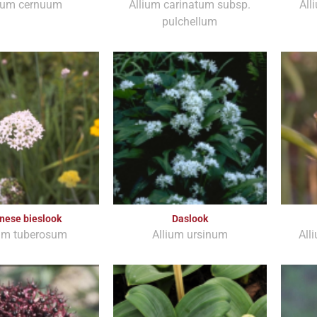
lium cernuum
Allium carinatum subsp.
All
pulchellum
nese bieslook
Daslook
ium tuberosum
Allium ursinum
All