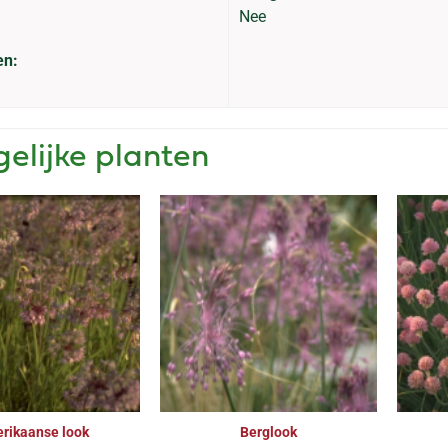
Nee
en:
gelijke planten
rikaanse look
Berglook