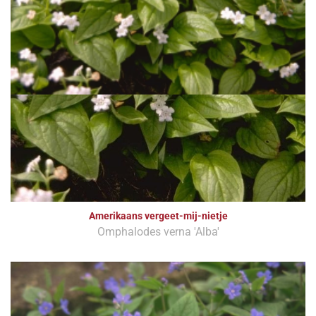
Amerikaans vergeet-mij-nietje
Omphalodes verna 'Alba'