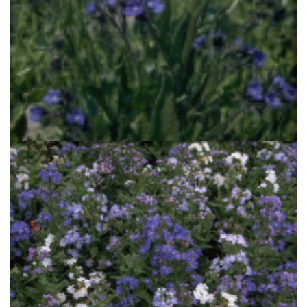
Italiaanse ossentong
Anchusa azurea