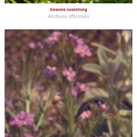
Gewone ossentong
Anchusa officinalis