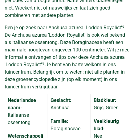
periodes van droogte prima. Natte winters daarentegen
niet. Woekert niet of nauwelijks en laat zich goed
combineren met andere planten.
Ben je op zoek naar Anchusa azurea 'Loddon Royalist'?
De Anchusa azurea 'Loddon Royalist' is ook wel bekend
als Italiaanse ossentong. Deze Boraginaceae heeft een
maximale hoogtevan ongeveer 100 centimeter. Wil je meer
informatie ontvangen of tips over deze Anchusa azurea
'Loddon Royalist'? Je bent van harte welkom in ons
tuincentrum. Belangrijk om te weten: niet alle planten in
deze groenencyclopedie zijn (op elk moment) in ons
tuincentrum verkrijgbaar.
Nederlandse
Geslacht:
Bladkleur:
naam:
Anchusa
Grijs, Groen
Italiaanse
Familie:
Veelkleurig
ossentong
Boraginaceae
blad:
Wetenschappeli
Nee