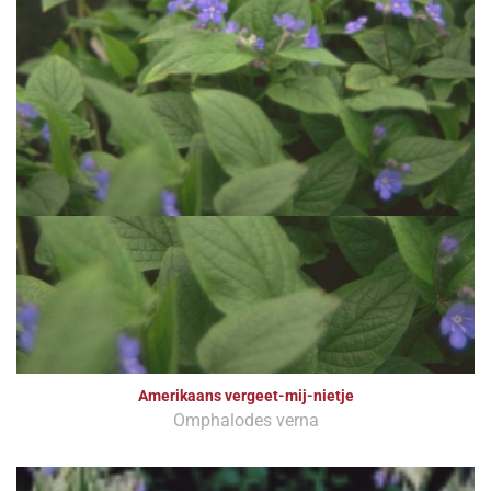
Amerikaans vergeet-mij-nietje
Omphalodes verna