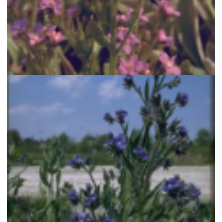
Italiaanse ossentong
Anchusa azurea 'Dropmore'