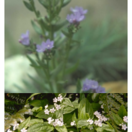
Ossentong
Anchusa leptophylla subsp. incana