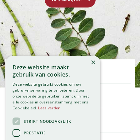
×
Deze website maakt
Openingstijden
gebruik van cookies.
Maandag
09:00 - 18:00
Deze website gebruikt cookies om uw
Dinsdag
09:00 - 18:00
gebruikerservaring te verbeteren. Door
onze website te gebruiken, stemt u in met
Woensdag
09:00 - 18:00
Klantenservice
alle cookies in overeenstemming met ons
Donderdag
09:00 - 18:00
Service
Cookiebeleid.
Lees verder
Vrijdag
09:00 - 18:00
Assortiment
Zaterdag
09:00 - 17:00
Contact
STRIKT NOODZAKELIJK
Tuincentrum
Zondag
11:00 - 17:00
Global Garden
PRESTATIE
Bekijk onze afwijkende openingstijden >
Hillegommerdijk 554