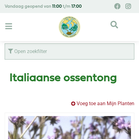
G
Vandaag geopend van
11:00
t/m
17:00
a
n
a
a
r
c
Open zoekfilter
o
n
t
Italiaanse ossentong
e
n
t
Voeg toe aan Mijn Planten