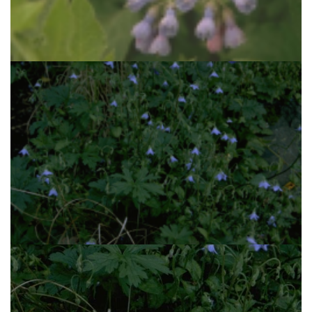
Bastaardsmeerwortel
Symphytum x uplandicum