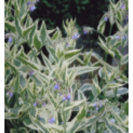
Bastaardsmeerwortel
Symphytum x uplandicum 'Variegatum'