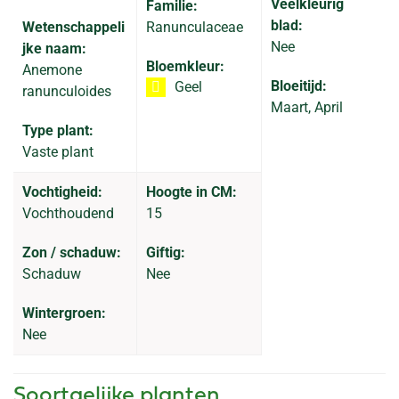
Veelkleurig
Familie:
blad:
Wetenschappeli
Ranunculaceae
Nee
jke naam:
Bloemkleur:
Anemone
Bloeitijd:
Geel
ranunculoides
Maart, April
Type plant:
Vaste plant
Vochtigheid:
Hoogte in CM:
Vochthoudend
15
Zon / schaduw:
Giftig:
Schaduw
Nee
Wintergroen:
Nee
Soortgelijke planten