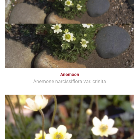
Anemoon
Anemone narcissiflora var. crinita