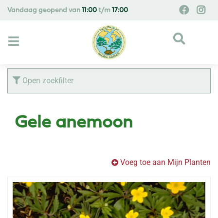
G
Vandaag geopend van
11:00
t/m
17:00
a
n
a
a
r
c
Open zoekfilter
o
n
t
Gele anemoon
e
n
t
Voeg toe aan Mijn Planten