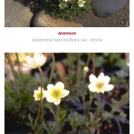
Anemoon
Anemone narcissiflora var. crinita