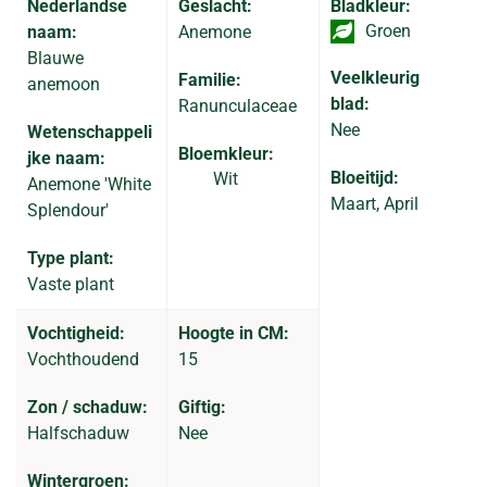
Nederlandse
Geslacht:
Bladkleur:
Groen
naam:
Anemone
Blauwe
Veelkleurig
Familie:
anemoon
blad:
Ranunculaceae
Nee
Wetenschappeli
Bloemkleur:
jke naam:
Bloeitijd:
Wit
Anemone 'White
Maart, April
Splendour'
Type plant:
Vaste plant
Vochtigheid:
Hoogte in CM:
Vochthoudend
15
Zon / schaduw:
Giftig:
Halfschaduw
Nee
Wintergroen: