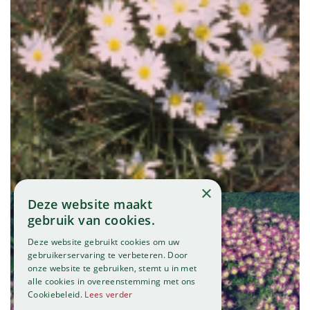
Blauwe anemoon
Anemone blanda 'White Splendour'
×
Deze website maakt
gebruik van cookies.
Deze website gebruikt cookies om uw
gebruikerservaring te verbeteren. Door
onze website te gebruiken, stemt u in met
alle cookies in overeenstemming met ons
Cookiebeleid.
Lees verder