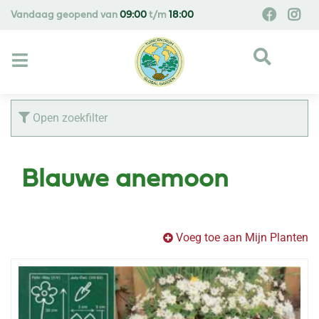
G
Vandaag geopend van
09:00
t/m
18:00
a
n
a
a
r
c
Open zoekfilter
o
n
t
Blauwe anemoon
e
n
t
Voeg toe aan Mijn Planten