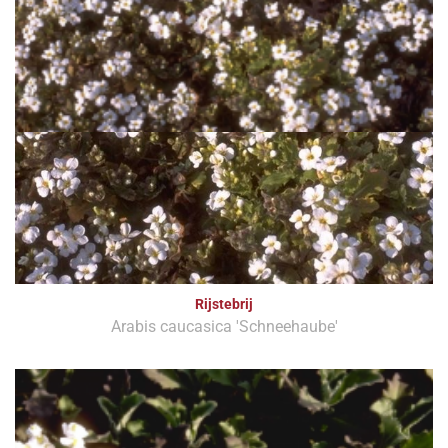
Rijstebrij
Arabis caucasica 'Schneehaube'