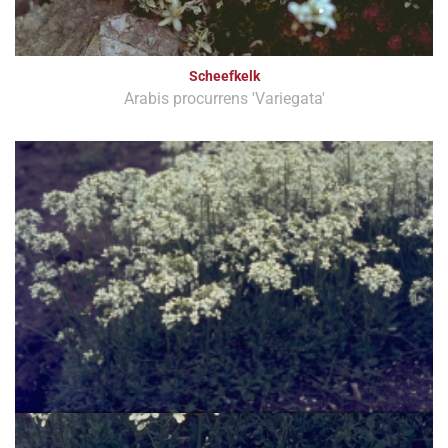
Scheefkelk
Arabis procurrens 'Variegata'