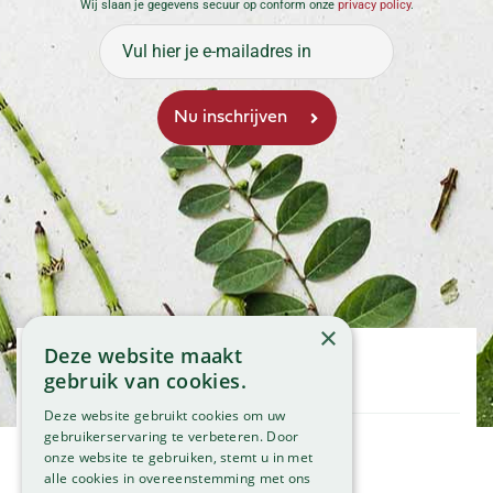
Wij slaan je gegevens secuur op conform onze
privacy policy
.
×
Deze website maakt
Openingstijden
gebruik van cookies.
Maandag
09:00 - 18:00
Deze website gebruikt cookies om uw
Dinsdag
09:00 - 18:00
gebruikerservaring te verbeteren. Door
onze website te gebruiken, stemt u in met
Woensdag
09:00 - 18:00
Klantenservice
alle cookies in overeenstemming met ons
Donderdag
09:00 - 18:00