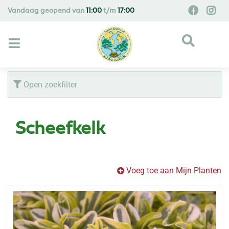
G
Vandaag geopend van
11:00
t/m
17:00
a
n
a
a
r
c
Open zoekfilter
o
n
t
Scheefkelk
e
n
t
Voeg toe aan Mijn Planten