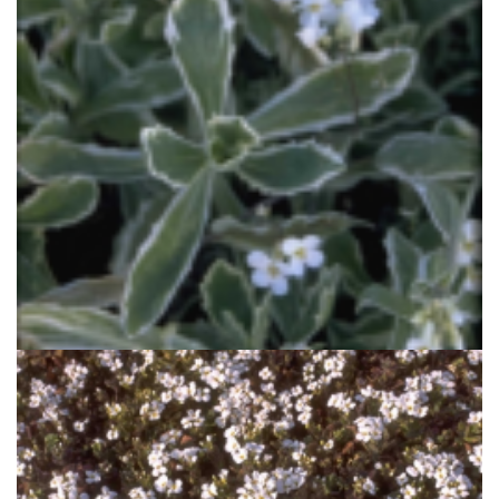
Rijstebrij
Arabis caucasica 'Variegata'