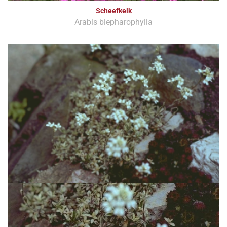
Scheefkelk
Arabis blepharophylla