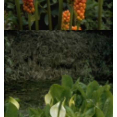
Italiaanse aronskelk
Arum italicum