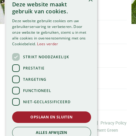
Deze website maakt
Openingstijden
gebruik van cookies.
Maandag
09:00 - 18:00
Deze website gebruikt cookies om uw
Dinsdag
09:00 - 18:00
gebruikerservaring te verbeteren. Door
onze website te gebruiken, stemt u in met
Woensdag
09:00 - 18:00
Klantenservice
alle cookies in overeenstemming met ons
Donderdag
09:00 - 18:00
Service
Cookiebeleid.
Lees verder
Vrijdag
09:00 - 18:00
Assortiment
Zaterdag
09:00 - 17:00
Contact
STRIKT NOODZAKELIJK
Tuincentrum
Zondag
11:00 - 17:00
Global Garden
PRESTATIE
Bekijk onze afwijkende openingstijden >
Hillegommerdijk 554
TARGETING
2136 KX Zwaanshoek
T.
023 584 23 54
FUNCTIONEEL
E.
info@globalgarden.nl
NIET-GECLASSIFICEERD
Nick's Tuincafé:
06-57663460
OPSLAAN EN SLUITEN
©Tuincentrum Global Garden |
|
Huisregels
Privacy Policy
info@nickstuincafe.nl
*
Website design door Buro Brein
Development
Green
ALLES AFWIJZEN