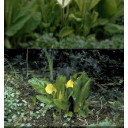
Aronskelk
Lysichiton camtschatcensis