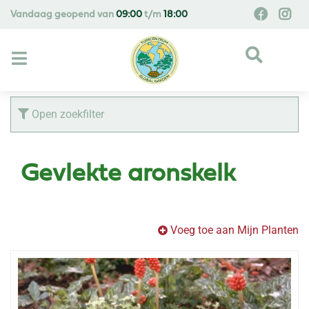
G
Vandaag geopend van
09:00
t/m
18:00
a
n
a
a
r
c
Open zoekfilter
o
n
t
Gevlekte aronskelk
e
n
t
Voeg toe aan Mijn Planten