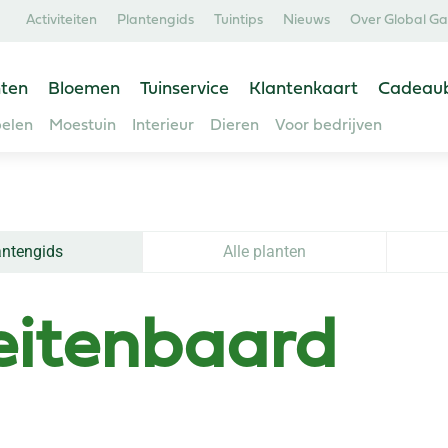
Activiteiten
Plantengids
Tuintips
Nieuws
Over Global G
ten
Bloemen
Tuinservice
Klantenkaart
Cadeau
elen
Moestuin
Interieur
Dieren
Voor bedrijven
antengids
Alle planten
eitenbaard