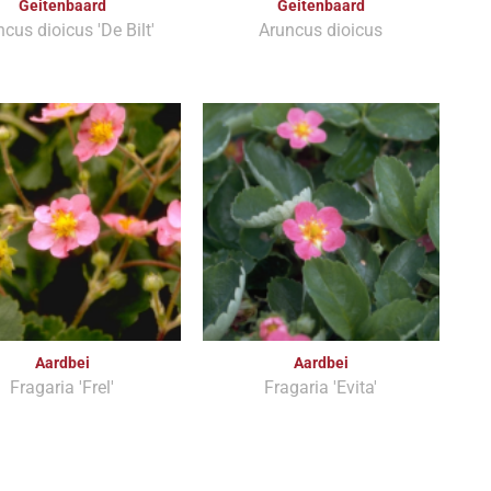
Geitenbaard
Geitenbaard
cus dioicus 'De Bilt'
Aruncus dioicus
Aardbei
Aardbei
Fragaria 'Frel'
Fragaria 'Evita'