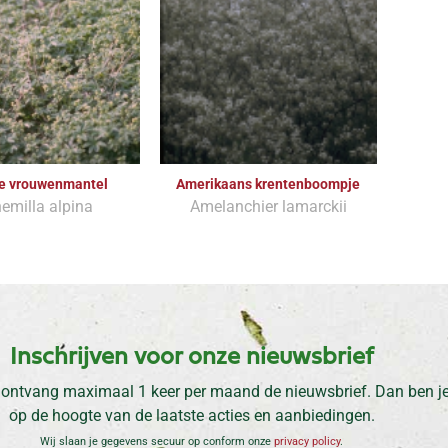
e vrouwenmantel
Amerikaans krentenboompje
emilla alpina
Amelanchier lamarckii
Inschrijven voor onze nieuwsbrief
 ontvang maximaal 1 keer per maand de nieuwsbrief. Dan ben je 
op de hoogte van de laatste acties en aanbiedingen.
Wij slaan je gegevens secuur op conform onze
privacy policy
.