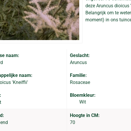
deze Aruncus dioicus '
Belangrijk om te weten
moment) in ons tuince
se naam:
Geslacht:
rd
Aruncus
ppelijke naam:
Familie:
icus 'Kneiffii'
Rosaceae
:
Bloemkleur:
Wit
t
d:
Hoogte in CM:
dend
70