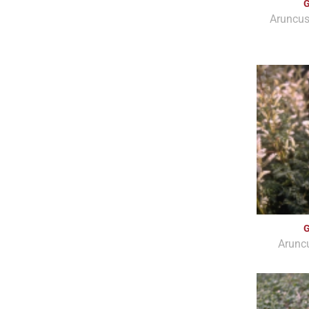
G
Aruncus
G
Aruncu