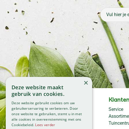
×
Deze website maakt
gebruik van cookies.
Openingstijden
Klanten
Deze website gebruikt cookies om uw
Maandag
09:00 - 18:00
gebruikerservaring te verbeteren. Door
Service
onze website te gebruiken, stemt u in met
Dinsdag
09:00 - 18:00
Assortime
alle cookies in overeenstemming met ons
Woensdag
09:00 - 18:00
Tuincent
Cookiebeleid.
Lees verder