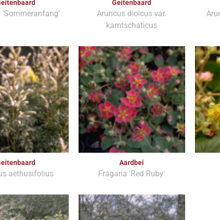
eitenbaard
Geitenbaard
 'Sommeranfang'
Aruncus dioicus var.
Arun
kamtschaticus
eitenbaard
Aardbei
s aethusifolius
Fragaria 'Red Ruby'