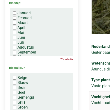
Bloeitijd:
Januari
Februari
Maart
April
Mei
Juni
Juli
Nederland
Augustus
September
Geitenbaa
Oktober
Wis selectie
November
Wetenscha
December
Bloemkleur:
Aruncus dio
Beige
Type plant
Blauw
Vaste plan
Bruin
Geel
Vochtighei
Gemengd
Grijs
Vochthou
Groen