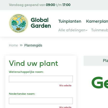
Ga
Vandaag geopend van
09:00
t/m
17:00
naar
content
Tuinplanten
Kamerplan
Alle afdelingen
Tuinmeub
Home
Plantengids
Pl
Vind uw plant
Wetenschappelijke naam:
G
Wis selectie
Nederlandse naam:
Wis selectie