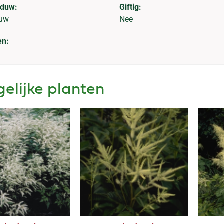
aduw:
Giftig:
duw
Nee
en:
gelijke planten