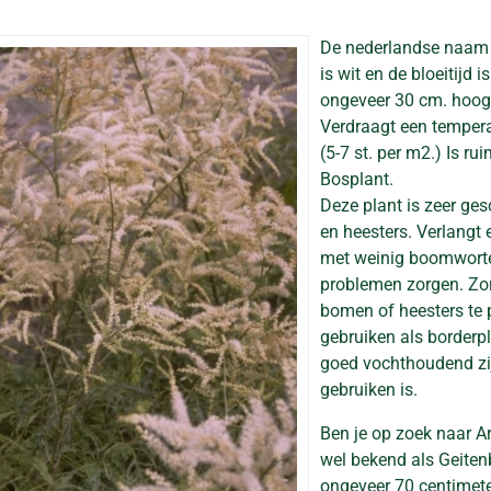
De nederlandse naam
is wit en de bloeitijd i
ongeveer 30 cm. hoog
Verdraagt een temperat
(5-7 st. per m2.) Is rui
Bosplant.
Deze plant is zeer ge
en heesters. Verlangt
met weinig boomwortels
problemen zorgen. Zor
bomen of heesters te p
gebruiken als borderp
goed vochthoudend zijn
gebruiken is.
Ben je op zoek naar Aru
wel bekend als Geite
ongeveer 70 centimeter