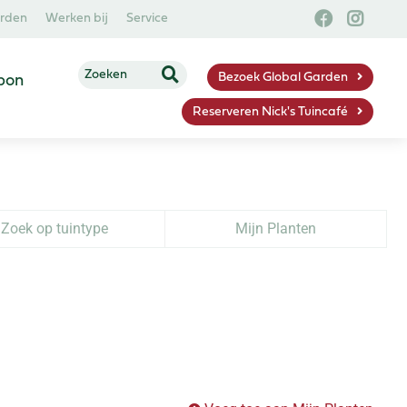
arden
Werken bij
Service
Bezoek Global Garden
bon
Reserveren Nick's Tuincafé
Zoek op tuintype
Mijn Planten