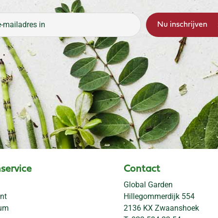
service
Contact
Global Garden
nt
Hillegommerdijk 554
rum
2136 KX Zwaanshoek