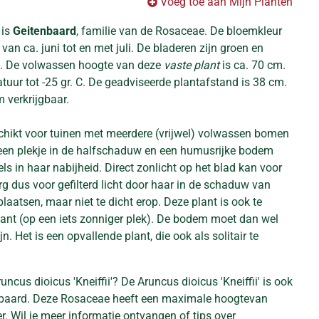
Voeg toe aan Mijn Planten
 is
Geitenbaard
, familie van de Rosaceae. De bloemkleur
s van ca. juni tot en met juli. De bladeren zijn groen en
. De volwassen hoogte van deze
vaste plant
is ca. 70 cm.
uur tot -25 gr. C. De geadviseerde plantafstand is 38 cm.
m verkrijgbaar.
schikt voor tuinen met meerdere (vrijwel) volwassen bomen
 een plekje in de halfschaduw en een humusrijke bodem
 in haar nabijheid. Direct zonlicht op het blad kan voor
g dus voor gefilterd licht door haar in de schaduw van
laatsen, maar niet te dicht erop. Deze plant is ook te
lant (op een iets zonniger plek). De bodem moet dan wel
. Het is een opvallende plant, die ook als solitair te
ncus dioicus 'Kneiffii'? De Aruncus dioicus 'Kneiffii' is ook
nbaard. Deze Rosaceae heeft een maximale hoogtevan
. Wil je meer informatie ontvangen of tips over