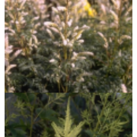
Geitenbaard
Aruncus aethusifolius