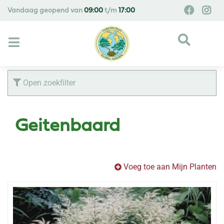
G
Vandaag geopend van
09:00
t/m
17:00
a
n
a
a
r
c
Open zoekfilter
o
n
t
Geitenbaard
e
n
t
Voeg toe aan Mijn Planten