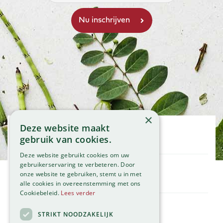
×
Deze website maakt
Openingstijden
gebruik van cookies.
Maandag
09:00 - 18:00
Deze website gebruikt cookies om uw
Dinsdag
09:00 - 18:00
gebruikerservaring te verbeteren. Door
onze website te gebruiken, stemt u in met
Woensdag
09:00 - 18:00
Klantenservice
alle cookies in overeenstemming met ons
Donderdag
09:00 - 18:00
Service
Cookiebeleid.
Lees verder
Vrijdag
09:00 - 18:00
Assortiment
Zaterdag
09:00 - 17:00
Contact
STRIKT NOODZAKELIJK
Tuincentrum
Zondag
11:00 - 17:00