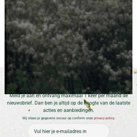
Amerikaans krentenboompje
Amelanchier lamarckii
Inschrijven voor onze nieuwsbrief
Meld je aan en ontvang maximaal 1 keer per maand de
nieuwsbrief. Dan ben je altijd op de hoogte van de laatste
acties en aanbiedingen.
Wij slaan je gegevens secuur op conform onze
privacy policy
.