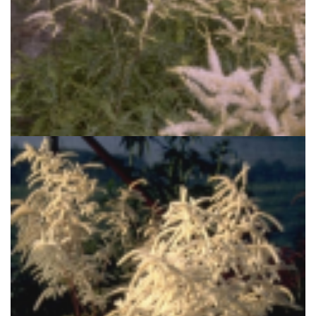
Geitenbaard
Aruncus dioicus 'Kneiffii'