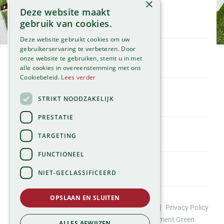
×
Deze website maakt
Openingstijden
gebruik van cookies.
Maandag
09:00 - 18:00
Deze website gebruikt cookies om uw
Dinsdag
09:00 - 18:00
gebruikerservaring te verbeteren. Door
onze website te gebruiken, stemt u in met
Woensdag
09:00 - 18:00
Klantenservice
alle cookies in overeenstemming met ons
Donderdag
09:00 - 18:00
Service
Cookiebeleid.
Lees verder
Vrijdag
09:00 - 18:00
Assortiment
Zaterdag
09:00 - 17:00
Contact
STRIKT NOODZAKELIJK
Tuincentrum
Zondag
11:00 - 17:00
Global Garden
PRESTATIE
Bekijk onze afwijkende openingstijden >
Hillegommerdijk 554
TARGETING
2136 KX Zwaanshoek
T.
023 584 23 54
FUNCTIONEEL
E.
info@globalgarden.nl
NIET-GECLASSIFICEERD
Nick's Tuincafé:
06-57663460
OPSLAAN EN SLUITEN
©Tuincentrum Global Garden |
|
Huisregels
Privacy Policy
info@nickstuincafe.nl
*
Website design door Buro Brein
Development
Green
ALLES AFWIJZEN