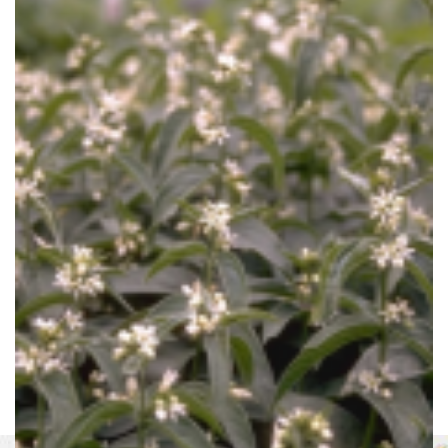
Zwarte engbloem
Vincetoxicum nigrum