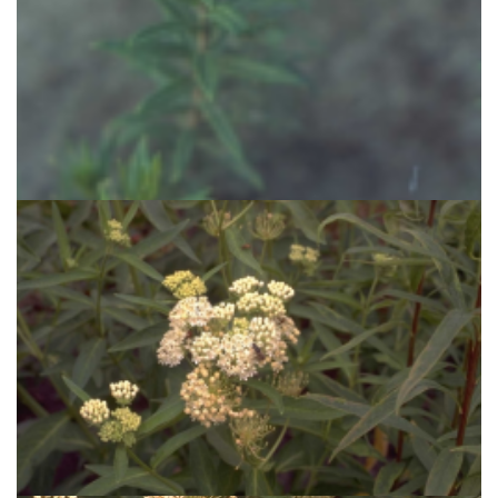
Knolzijdeplant
Asclepias tuberosa