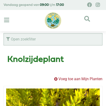
G
Vandaag geopend van
09:00
t/m
17:00
a
n
a
a
r
c
Open zoekfilter
o
n
t
Knolzijdeplant
e
n
t
Voeg toe aan Mijn Planten