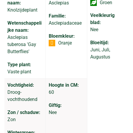
Groen
naam:
Asclepias
Knolzijdeplant
Veelkleurig
Familie:
blad:
Wetenschappeli
Asclepiadaceae
Nee
jke naam:
Bloemkleur:
Asclepias
Bloeitijd:
Oranje
tuberosa 'Gay
Juni, Juli,
Butterflies'
Augustus
Type plant:
Vaste plant
Vochtigheid:
Hoogte in CM:
Droog-
60
vochthoudend
Giftig:
Zon / schaduw:
Nee
Zon
Wintergroen: