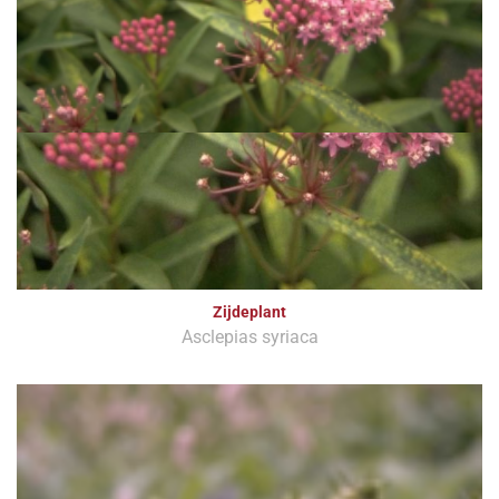
Zijdeplant
Asclepias syriaca