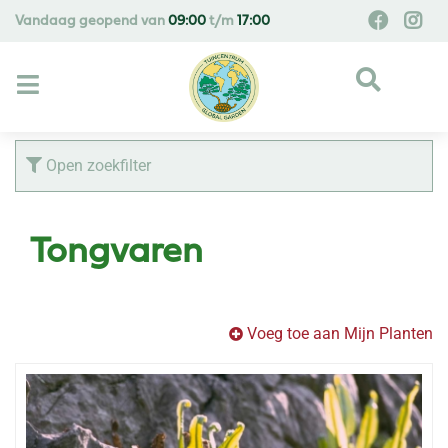
G
Vandaag geopend van
09:00
t/m
17:00
a
n
a
a
r
c
Open zoekfilter
o
n
t
Tongvaren
e
n
t
Voeg toe aan Mijn Planten