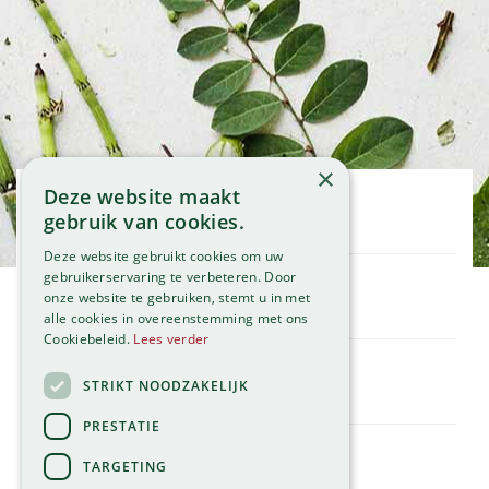
×
Deze website maakt
Openingstijden
gebruik van cookies.
Maandag
09:00 - 18:00
Deze website gebruikt cookies om uw
Dinsdag
09:00 - 18:00
gebruikerservaring te verbeteren. Door
onze website te gebruiken, stemt u in met
Woensdag
09:00 - 18:00
Klantenservice
alle cookies in overeenstemming met ons
Donderdag
09:00 - 18:00
Service
Cookiebeleid.
Lees verder
Vrijdag
09:00 - 18:00
Assortiment
Zaterdag
09:00 - 17:00
Contact
STRIKT NOODZAKELIJK
Tuincentrum
Zondag
11:00 - 17:00
Global Garden
PRESTATIE
Bekijk onze afwijkende openingstijden >
Hillegommerdijk 554
TARGETING
2136 KX Zwaanshoek