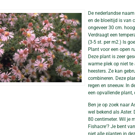
De nederlandse naam
en de bloeitijd is van
ongeveer 30 cm. hoog
Verdraagt een temperat
(3-5 st. per m2.) Is go
Plant voor een open r
Deze plant is zeer ges
warme plek op niet t
heesters. Ze kan gebru
combineren. Deze plan
regen en sneeuw. In de
een opvallende plant, d
Ben je op zoek naar A
wel bekend als Aster
80 centimeter. Wil je
Fishacre'? Je bent va
niet alle planten in d