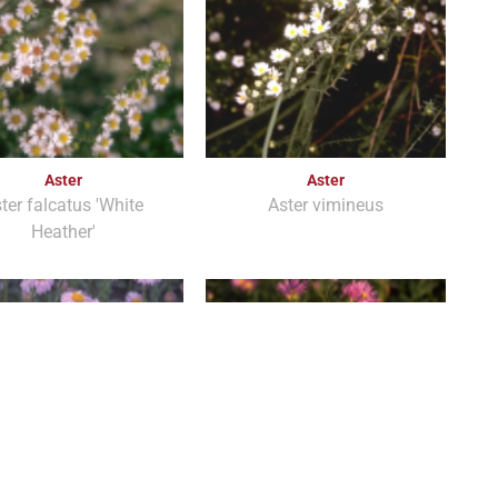
Aster
Aster
ter falcatus 'White
Aster vimineus
Heather'