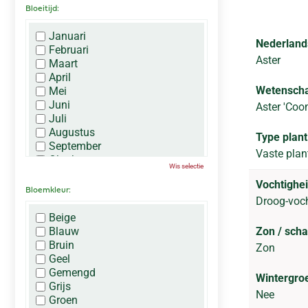
Bloeitijd:
Januari
Nederland
Februari
Aster
Maart
April
Wetenscha
Mei
Juni
Aster 'Coo
Juli
Augustus
Type plant
September
Vaste plan
Oktober
Wis selectie
November
Vochtighei
December
Bloemkleur:
Droog-voc
Beige
Blauw
Zon / sch
Bruin
Zon
Geel
Gemengd
Wintergro
Grijs
Nee
Groen