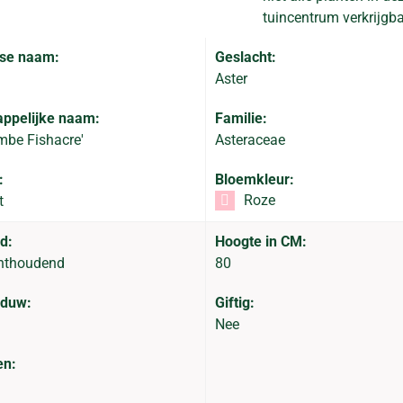
tuincentrum verkrijgba
se naam:
Geslacht:
Aster
ppelijke naam:
Familie:
mbe Fishacre'
Asteraceae
:
Bloemkleur:
Roze
t
d:
Hoogte in CM:
hthoudend
80
aduw:
Giftig:
Nee
en: