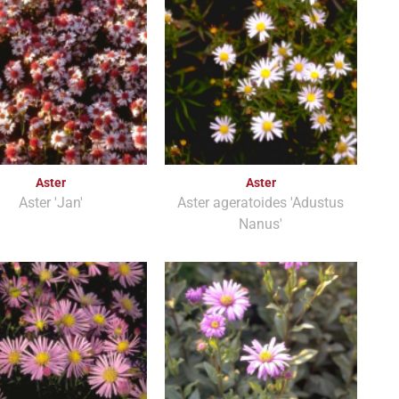
Aster
Aster
Aster 'Jan'
Aster ageratoides 'Adustus
Nanus'