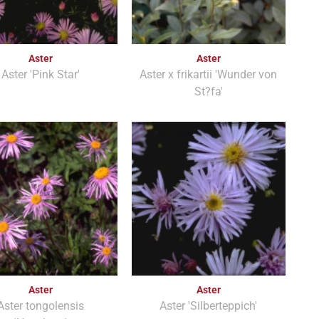
Aster
Aster
Aster 'Pink Star'
Aster x frikartii 'Wunder von
St?fa'
Aster
Aster
Aster tongolensis
Aster 'Silberteppich'