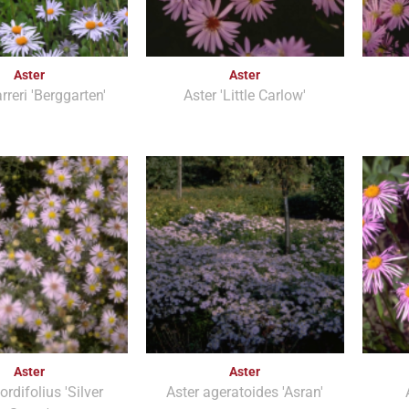
Aster
Aster
rreri 'Berggarten'
Aster 'Little Carlow'
Aster
Aster
ordifolius 'Silver
Aster ageratoides 'Asran'