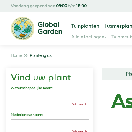
Ga
Vandaag geopend van
09:00
t/m
18:00
naar
content
Tuinplanten
Kamerplan
Alle afdelingen
Tuinmeub
Home
Plantengids
Pl
Vind uw plant
Wetenschappelijke naam:
As
Wis selectie
Nederlandse naam:
Wis selectie