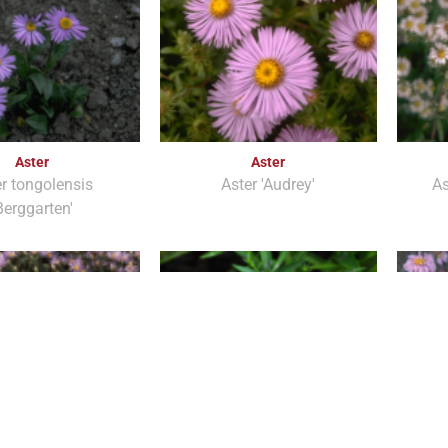
Aster
Aster
r tongolensis
Aster 'Audrey'
As
Berggarten'