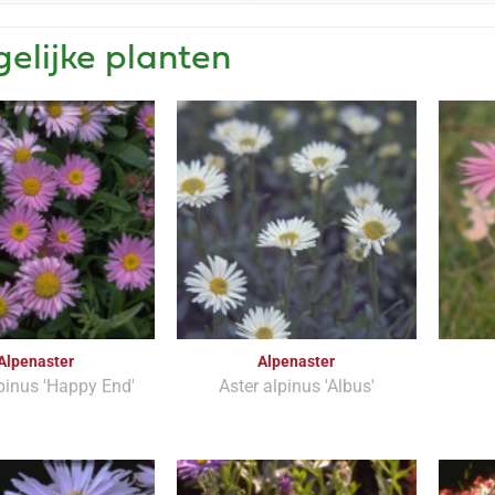
gelijke planten
Alpenaster
Alpenaster
pinus 'Happy End'
Aster alpinus 'Albus'