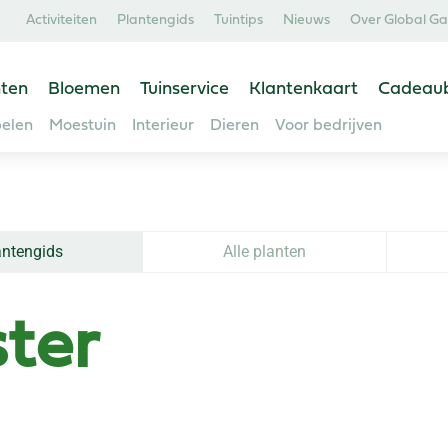
Activiteiten
Plantengids
Tuintips
Nieuws
Over Global G
ten
Bloemen
Tuinservice
Klantenkaart
Cadeau
elen
Moestuin
Interieur
Dieren
Voor bedrijven
antengids
Alle planten
ter