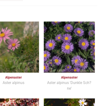
Alpenaster
Alpenaster
Aster alpinus
Aster alpinus 'Dunkle Sch?
ne'