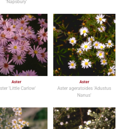
'Napsbury'
Aster
Aster
ster 'Little Carlow'
Aster ageratoides 'Adustus
Nanus'