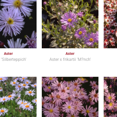
Aster
Aster
 'Silberteppich'
Aster x frikartii 'M?nch'