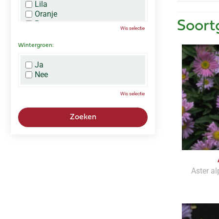
Lila
Oranje
Paars
Soort
Wis selectie
Rood
Roze
Wintergroen:
Wit
Zwart
Ja
Nee
Wis selectie
Aster al