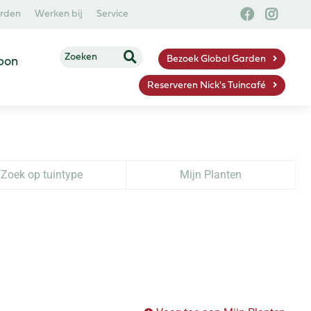
arden
Werken bij
Service
Bezoek Global Garden
bon
Reserveren Nick's Tuincafé
Zoek op tuintype
Mijn Planten