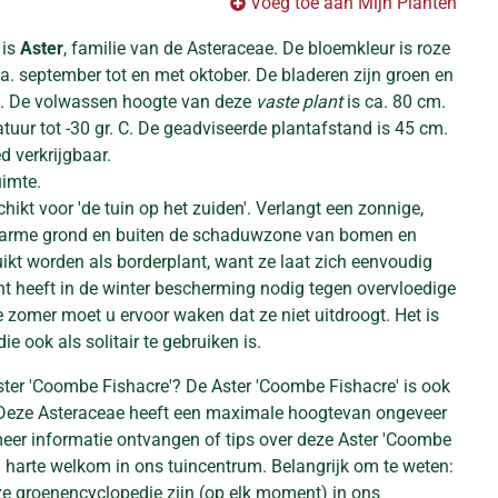
Voeg toe aan Mijn Planten
 is
Aster
, familie van de Asteraceae. De bloemkleur is roze
 ca. september tot en met oktober. De bladeren zijn groen en
. De volwassen hoogte van deze
vaste plant
is ca. 80 cm.
uur tot -30 gr. C. De geadviseerde plantafstand is 45 cm.
ed verkrijgbaar.
uimte.
chikt voor 'de tuin op het zuiden'. Verlangt een zonnige,
e arme grond en buiten de schaduwzone van bomen en
ikt worden als borderplant, want ze laat zich eenvoudig
t heeft in de winter bescherming nodig tegen overvloedige
 zomer moet u ervoor waken dat ze niet uitdroogt. Het is
ie ook als solitair te gebruiken is.
ster 'Coombe Fishacre'? De Aster 'Coombe Fishacre' is ook
. Deze Asteraceae heeft een maximale hoogtevan ongeveer
 meer informatie ontvangen of tips over deze Aster 'Coombe
n harte welkom in ons tuincentrum. Belangrijk om te weten:
eze groenencyclopedie zijn (op elk moment) in ons