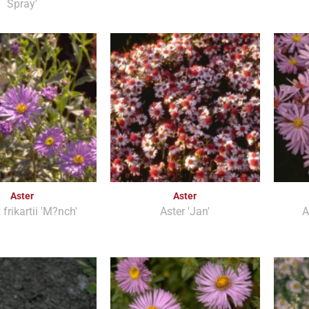
Spray'
Aster
Aster
 frikartii 'M?nch'
Aster 'Jan'
A