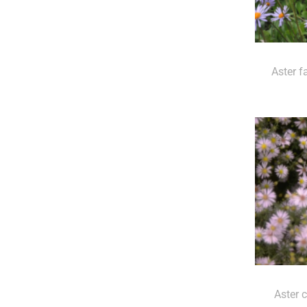
Aster fa
Aster c