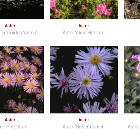
Aster
Aster
geratoides 'Ashvi'
Aster 'Alice Haslam'
Aster
Aster
er 'Pink Star'
Aster 'Silberteppich'
Aster