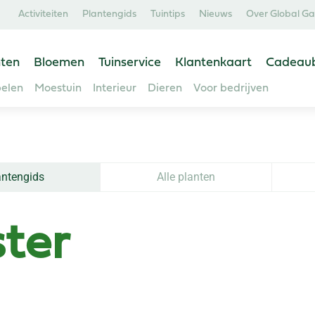
Activiteiten
Plantengids
Tuintips
Nieuws
Over Global G
ten
Bloemen
Tuinservice
Klantenkaart
Cadeau
elen
Moestuin
Interieur
Dieren
Voor bedrijven
antengids
Alle planten
ter