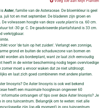
Voeg toe aan Mijn Planten
 is
Aster
, familie van de Asteraceae. De bloemkleur is geel
ca. juli tot en met september. De bladeren zijn groen en
. De volwassen hoogte van deze
vaste plant
is ca. 60 cm.
uur tot -30 gr. C. De geadviseerde plantafstand is 33 cm.
ed verkrijgbaar.
uimte.
chikt voor 'de tuin op het zuiden'. Verlangt een zonnige,
e arme grond en buiten de schaduwzone van bomen en
ikt worden als borderplant, want ze laat zich eenvoudig
t heeft in de winter bescherming nodig tegen overvloedige
e zomer moet u ervoor waken dat ze niet uitdroogt.
lijks en laat zich goed combineren met andere planten.
ter linosyris? De Aster linosyris is ook wel bekend
aceae heeft een maximale hoogtevan ongeveer 60
r informatie ontvangen of tips over deze Aster linosyris? Je
in ons tuincentrum. Belangrijk om te weten: niet alle
encyclopedie zijn (op elk moment) in ons tuincentrum