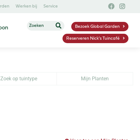
arden
Werken bij
Service
Bezoek Global Garden
bon
Reserveren Nick's Tuincafé
Zoek op tuintype
Mijn Planten