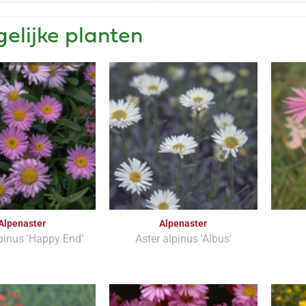
gelijke planten
Alpenaster
Alpenaster
pinus 'Happy End'
Aster alpinus 'Albus'