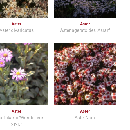
Aster
Aster
Aster divaricatus
Aster ageratoides 'Asran'
Aster
Aster
 x frikartii 'Wunder von
Aster 'Jan'
St?fa'