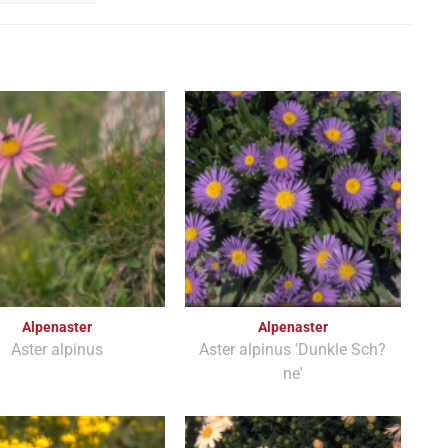
Alpenaster
Alpenaster
Aster alpinus
Aster alpinus 'Dunkle Sch?
ne'