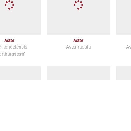
Aster
Aster
r tongolensis
Aster radula
As
artburgstern'