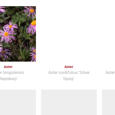
Aster
Aster
r tongolensis
Aster cordifolius 'Silver
Aster
'Napsbury'
Spray'