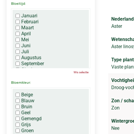
Bloeitijd:
Januari
Nederland
Februari
Aster
Maart
April
Wetenscha
Mei
Juni
Aster linos
Juli
Augustus
Type plant
September
Vaste plan
Oktober
Wis selectie
November
Vochtighei
December
Bloemkleur:
Droog-voc
Beige
Blauw
Zon / sch
Bruin
Zon
Geel
Gemengd
Wintergro
Grijs
Nee
Groen