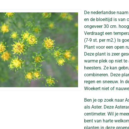
De nederlandse naam
en de bloeitijd is van 
ongeveer 30 cm. hoog
Verdraagt een temperat
(7-9 st. per m2.) Is go
Plant voor een open r
Deze plant is zeer ges
warme plek op niet t
heesters. Ze kan gebru
combineren. Deze plan
regen en sneeuw. In d
Woekert niet of nauwe
Ben je op zoek naar As
als Aster. Deze Aster
centimeter. Wil je mee
bent van harte welkom 
planten in deze groen