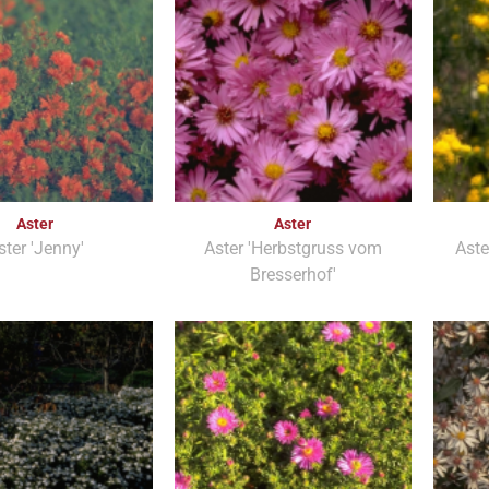
Aster
Aster
ster 'Jenny'
Aster 'Herbstgruss vom
Aste
Bresserhof'