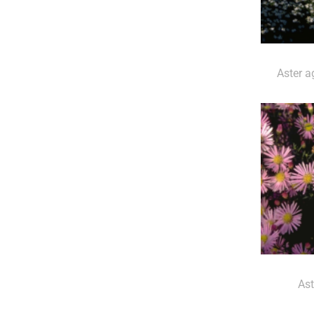
Aster a
Ast