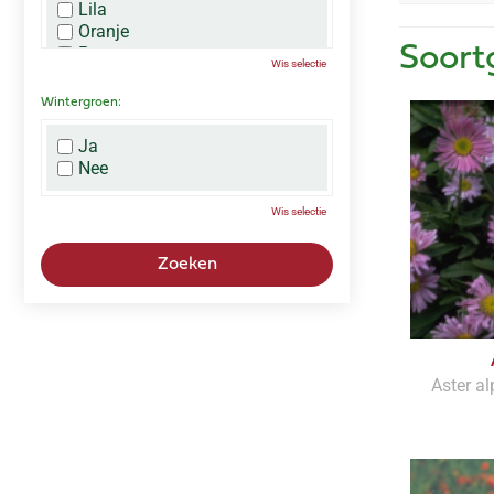
Lila
Oranje
Paars
Soort
Wis selectie
Rood
Roze
Wintergroen:
Wit
Zwart
Ja
Nee
Wis selectie
Aster al