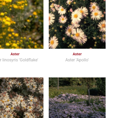
Aster
Aster
r linosyris 'Goldflake'
Aster 'Apollo'