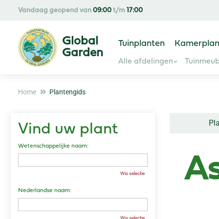
Ga
Vandaag geopend van
09:00
t/m
17:00
naar
content
Tuinplanten
Kamerplan
Alle afdelingen
Tuinmeub
Home
Plantengids
Pl
Vind uw plant
Wetenschappelijke naam:
As
Wis selectie
Nederlandse naam:
Wis selectie