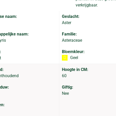
verkrijgbaar.
se naam:
Geslacht:
Aster
ppelijke naam:
Familie:
yris
Asteraceae
:
Bloemkleur:
Geel
t
d:
Hoogte in CM:
hthoudend
60
aduw:
Giftig:
Nee
en: