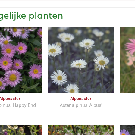
gelijke planten
Alpenaster
Alpenaster
pinus 'Happy End'
Aster alpinus 'Albus'