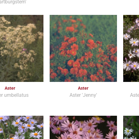
artburgstern'
Aster
Aster
er umbellatus
Aster 'Jenny'
Aste