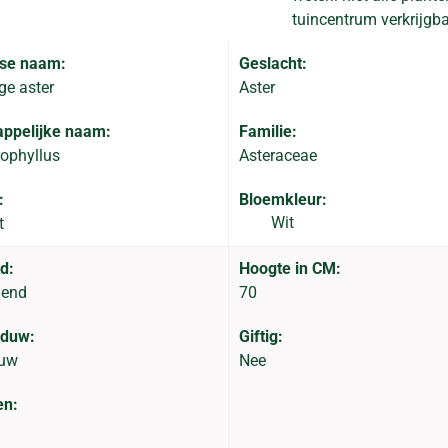
tuincentrum verkrijgba
se naam:
Geslacht:
ge aster
Aster
ppelijke naam:
Familie:
ophyllus
Asteraceae
:
Bloemkleur:
Wit
t
d:
Hoogte in CM:
dend
70
aduw:
Giftig:
duw
Nee
en: