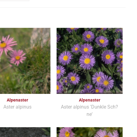
Alpenaster
Alpenaster
Aster alpinus
Aster alpinus 'Dunkle Sch?
ne'