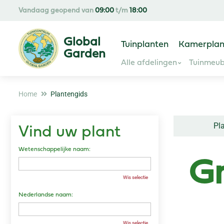
Ga
Vandaag geopend van
09:00
t/m
18:00
naar
content
Tuinplanten
Kamerplan
Alle afdelingen
Tuinmeub
Home
Plantengids
Pl
Vind uw plant
Wetenschappelijke naam:
Gr
Wis selectie
Nederlandse naam:
Wis selectie