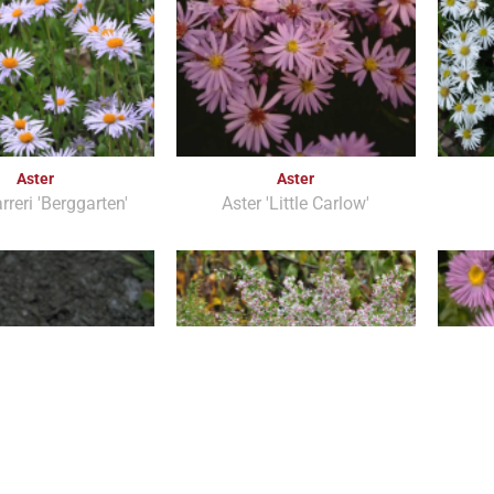
Aster
Aster
rreri 'Berggarten'
Aster 'Little Carlow'