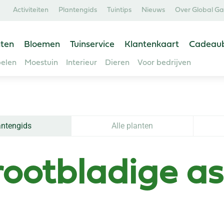
Activiteiten
Plantengids
Tuintips
Nieuws
Over Global G
ten
Bloemen
Tuinservice
Klantenkaart
Cadeau
elen
Moestuin
Interieur
Dieren
Voor bedrijven
antengids
Alle planten
ootbladige as