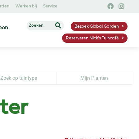
arden
Werken bij
Service
Bezoek Global Garden
bon
Reserveren Nick's Tuincafé
Zoek op tuintype
Mijn Planten
ter