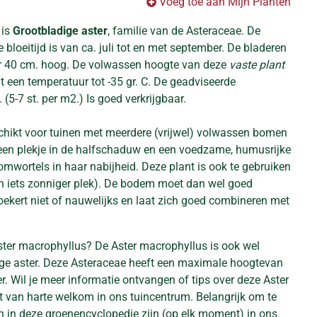
Voeg toe aan Mijn Planten
 is
Grootbladige aster
, familie van de Asteraceae. De
 bloeitijd is van ca. juli tot en met september. De bladeren
er 40 cm. hoog. De volwassen hoogte van deze
vaste plant
t een temperatuur tot -35 gr. C. De geadviseerde
(5-7 st. per m2.) Is goed verkrijgbaar.
schikt voor tuinen met meerdere (vrijwel) volwassen bomen
 een plekje in de halfschaduw en een voedzame, humusrijke
wortels in haar nabijheid. Deze plant is ook te gebruiken
en iets zonniger plek). De bodem moet dan wel goed
ekert niet of nauwelijks en laat zich goed combineren met
ster macrophyllus? De Aster macrophyllus is ook wel
ge aster. Deze Asteraceae heeft een maximale hoogtevan
. Wil je meer informatie ontvangen of tips over deze Aster
 van harte welkom in ons tuincentrum. Belangrijk om te
en in deze groenencyclopedie zijn (op elk moment) in ons