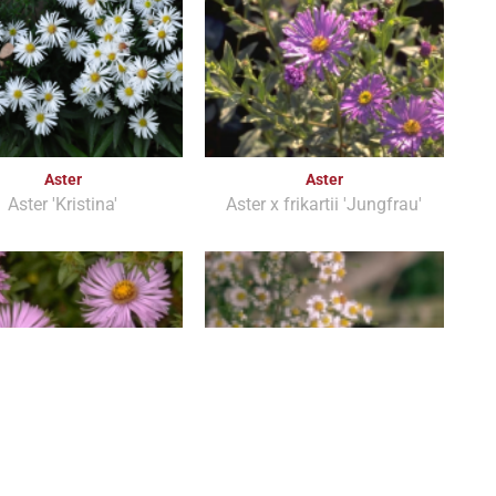
Aster
Aster
Aster 'Kristina'
Aster x frikartii 'Jungfrau'