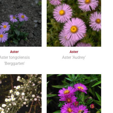
Aster
Aster
Aster tongolensis
Aster 'Audrey'
'Berggarten'