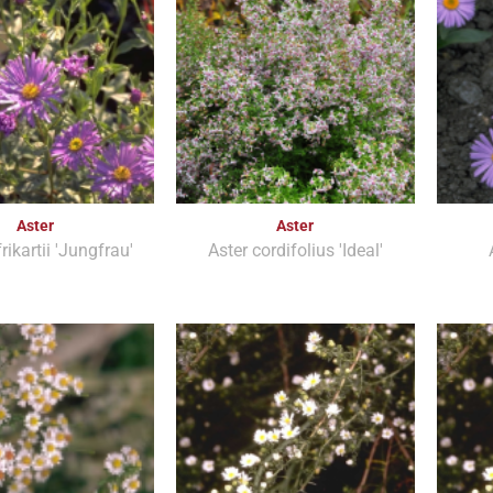
Aster
Aster
frikartii 'Jungfrau'
Aster cordifolius 'Ideal'