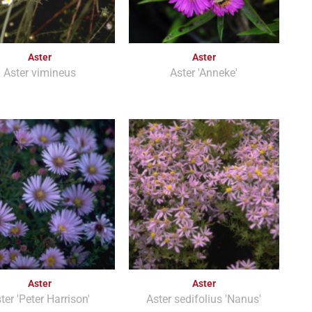
Aster
Aster
Aster vimineus
Aster 'Anneke'
Aster
Aster
ter 'Peter Harrison'
Aster sedifolius 'Nanus'