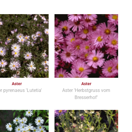
Aster
Aster
r pyrenaeus 'Lutetia'
Aster 'Herbstgruss vom
Bresserhof'