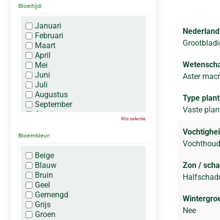
Bloeitijd:
Januari
Nederland
Februari
Grootbladi
Maart
April
Wetenscha
Mei
Juni
Aster macr
Juli
Augustus
Type plant
September
Vaste plan
Oktober
Wis selectie
November
Vochtighei
December
Bloemkleur:
Vochthou
Beige
Blauw
Zon / sch
Bruin
Halfscha
Geel
Gemengd
Wintergro
Grijs
Nee
Groen