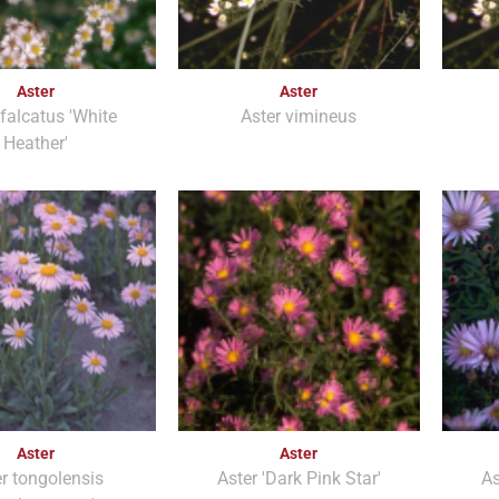
Aster
Aster
 falcatus 'White
Aster vimineus
Heather'
Aster
Aster
r tongolensis
Aster 'Dark Pink Star'
As