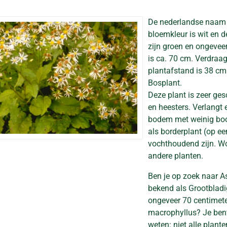
De nederlandse naam
bloemkleur is wit en de
zijn groen en ongeve
is ca. 70 cm. Verdraag
plantafstand is 38 cm. 
Bosplant.
Deze plant is zeer ge
en heesters. Verlangt
bodem met weinig boom
als borderplant (op e
vochthoudend zijn. Wo
andere planten.
Ben je op zoek naar A
bekend als Grootbladi
ongeveer 70 centimeter
macrophyllus? Je bent
weten: niet alle plant