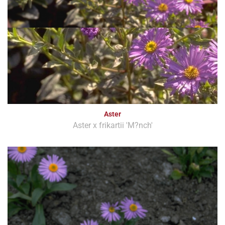
Aster
Aster x frikartii 'M?nch'