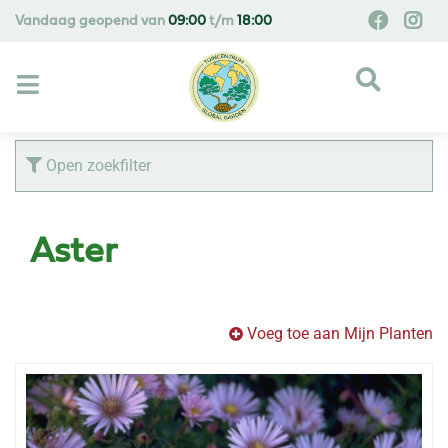
G
Vandaag geopend van
09:00
t/m
18:00
a
n
a
a
r
c
Open zoekfilter
o
n
t
Aster
e
n
t
Voeg toe aan Mijn Planten