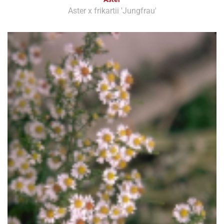
Aster x frikartii 'Jungfrau'