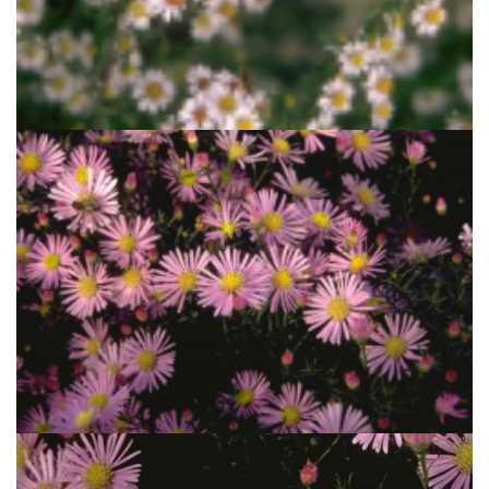
Aster
Aster falcatus 'White Heather'