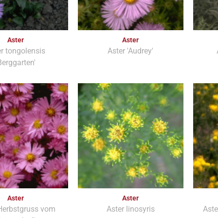
Aster
Aster
r tongolensis
Aster 'Audrey'
Berggarten'
Aster
Aster
'Herbstgruss vom
Aster linosyris
Aste