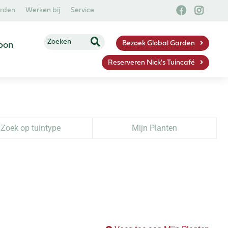
arden
Werken bij
Service
Bezoek Global Garden
bon
Reserveren Nick's Tuincafé
Zoek op tuintype
Mijn Planten