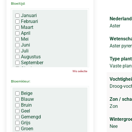
Bloeitijd:
Januari
Nederland
Februari
Aster
Maart
April
Wetenscha
Mei
Juni
Aster pyren
Juli
Augustus
Type plant
September
Vaste plan
Oktober
Wis selectie
November
Vochtighei
December
Bloemkleur:
Droog-voc
Beige
Blauw
Zon / sch
Bruin
Zon
Geel
Gemengd
Wintergro
Grijs
Nee
Groen