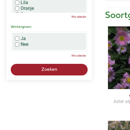
Lila
Oranje
Paars
Soort
Wis selectie
Rood
Roze
Wintergroen:
Wit
Zwart
Ja
Nee
Wis selectie
Aster al