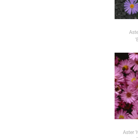
Aste
'
Aster 