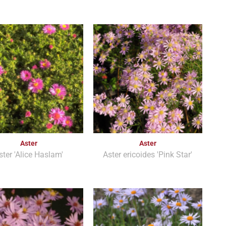
Aster
Aster
ster 'Alice Haslam'
Aster ericoides 'Pink Star'