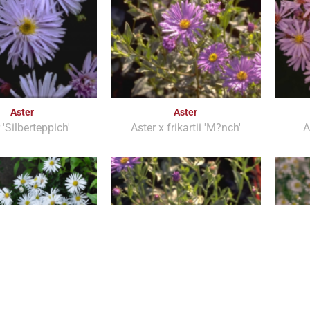
Aster
Aster
 'Silberteppich'
Aster x frikartii 'M?nch'
A