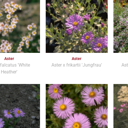
Aster
Aster
 falcatus 'White
Aster x frikartii 'Jungfrau'
Ast
Heather'