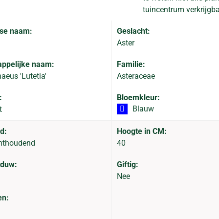
tuincentrum verkrijgba
se naam:
Geslacht:
Aster
ppelijke naam:
Familie:
aeus 'Lutetia'
Asteraceae
:
Bloemkleur:
Blauw
t
d:
Hoogte in CM:
hthoudend
40
aduw:
Giftig:
Nee
en: