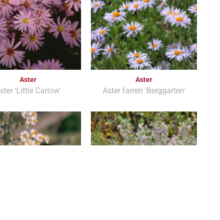
Aster
Aster
ster 'Little Carlow'
Aster farreri 'Berggarten'