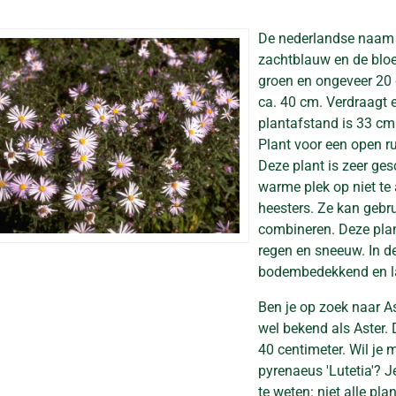
De nederlandse naam
zachtblauw en de bloeit
groen en ongeveer 20
ca. 40 cm. Verdraagt e
plantafstand is 33 cm. 
Plant voor een open r
Deze plant is zeer ges
warme plek op niet t
heesters. Ze kan gebru
combineren. Deze plan
regen en sneeuw. In de
bodembedekkend en la
Ben je op zoek naar As
wel bekend als Aster
40 centimeter. Wil je 
pyrenaeus 'Lutetia'? 
te weten: niet alle pl