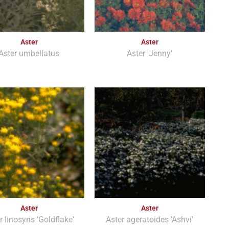
Aster
Aster
Aster umbellatus
Aster 'Jenny'
Aster
Aster
r linosyris 'Goldflake'
Aster ageratoides 'Ashvi'