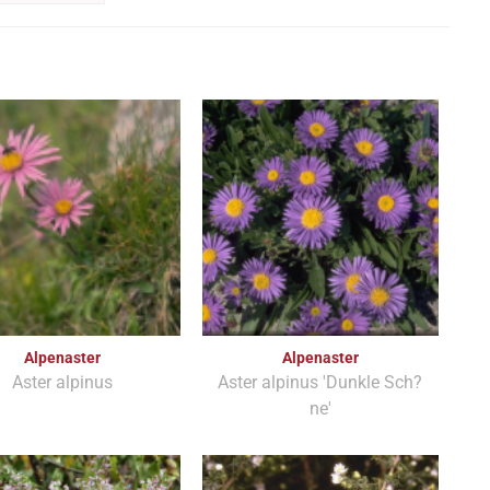
Alpenaster
Alpenaster
Aster alpinus
Aster alpinus 'Dunkle Sch?
ne'