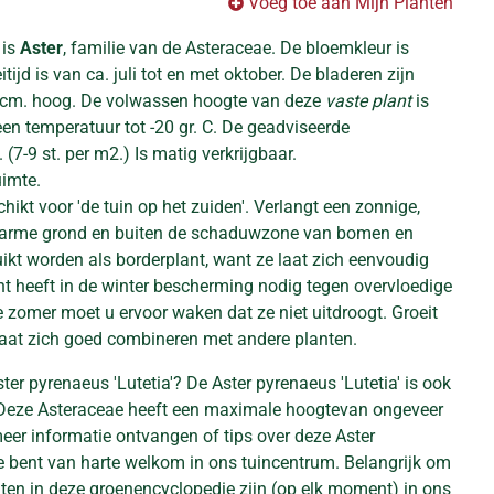
Voeg toe aan Mijn Planten
 is
Aster
, familie van de Asteraceae. De bloemkleur is
ijd is van ca. juli tot en met oktober. De bladeren zijn
 cm. hoog. De volwassen hoogte van deze
vaste plant
is
en temperatuur tot -20 gr. C. De geadviseerde
(7-9 st. per m2.) Is matig verkrijgbaar.
uimte.
chikt voor 'de tuin op het zuiden'. Verlangt een zonnige,
e arme grond en buiten de schaduwzone van bomen en
ikt worden als borderplant, want ze laat zich eenvoudig
t heeft in de winter bescherming nodig tegen overvloedige
 zomer moet u ervoor waken dat ze niet uitdroogt. Groeit
at zich goed combineren met andere planten.
ter pyrenaeus 'Lutetia'? De Aster pyrenaeus 'Lutetia' is ook
. Deze Asteraceae heeft een maximale hoogtevan ongeveer
meer informatie ontvangen of tips over deze Aster
Je bent van harte welkom in ons tuincentrum. Belangrijk om
anten in deze groenencyclopedie zijn (op elk moment) in ons