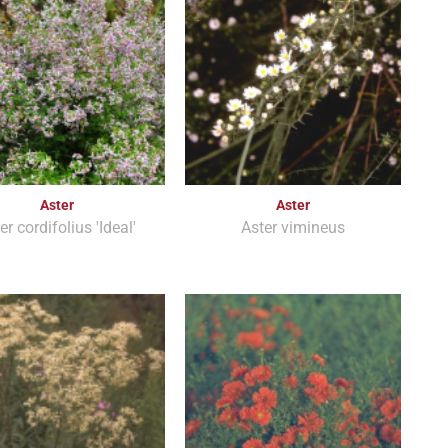
Aster
Aster
er cordifolius 'Ideal'
Aster vimineus