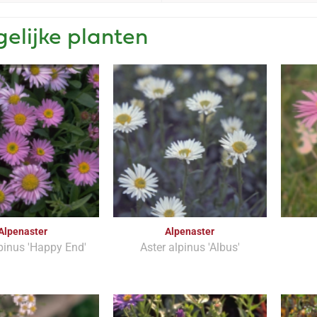
gelijke planten
Alpenaster
Alpenaster
pinus 'Happy End'
Aster alpinus 'Albus'