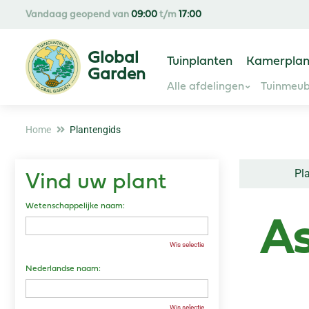
Ga
Vandaag geopend van
09:00
t/m
17:00
naar
content
Tuinplanten
Kamerplan
Alle afdelingen
Tuinmeub
Home
Plantengids
Pl
Vind uw plant
Wetenschappelijke naam:
As
Wis selectie
Nederlandse naam:
Wis selectie