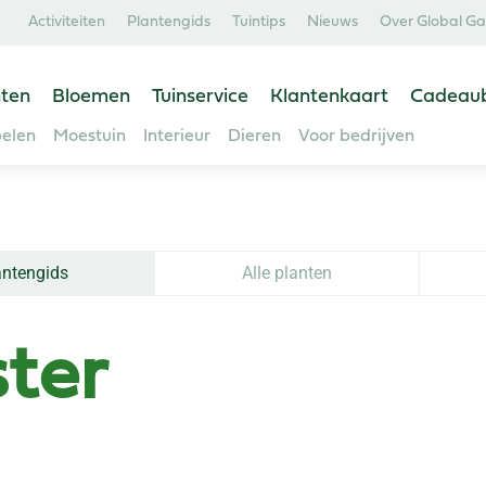
Activiteiten
Plantengids
Tuintips
Nieuws
Over Global G
ten
Bloemen
Tuinservice
Klantenkaart
Cadeau
elen
Moestuin
Interieur
Dieren
Voor bedrijven
antengids
Alle planten
ter