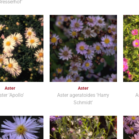
resserhof'
Aster
Aster
ster 'Apollo'
Aster ageratoides 'Harry
A
Schmidt'