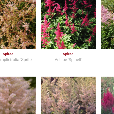
Spirea
Spirea
implicifolia 'Sprite'
Astilbe 'Spinell'