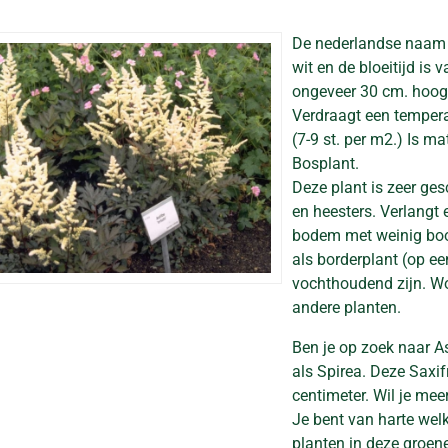
De nederlandse naam
wit en de bloeitijd is 
ongeveer 30 cm. hoog
Verdraagt een temperat
(7-9 st. per m2.) Is ma
Bosplant.
Deze plant is zeer ge
en heesters. Verlangt
bodem met weinig boom
als borderplant (op e
vochthoudend zijn. Wo
andere planten.
Ben je op zoek naar Asti
als Spirea. Deze Sax
centimeter. Wil je meer
Je bent van harte welk
planten in deze groen