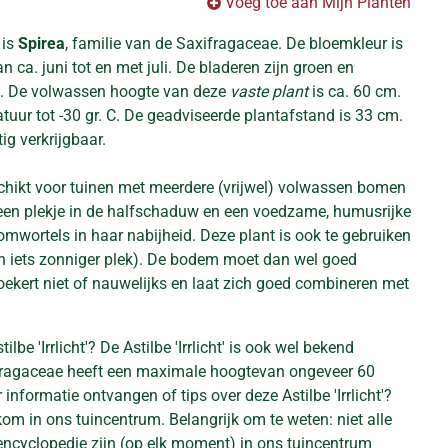
Voeg toe aan Mijn Planten
 is
Spirea
, familie van de Saxifragaceae. De bloemkleur is
van ca. juni tot en met juli. De bladeren zijn groen en
. De volwassen hoogte van deze
vaste plant
is ca. 60 cm.
uur tot -30 gr. C. De geadviseerde plantafstand is 33 cm.
tig verkrijgbaar.
schikt voor tuinen met meerdere (vrijwel) volwassen bomen
 een plekje in de halfschaduw en een voedzame, humusrijke
wortels in haar nabijheid. Deze plant is ook te gebruiken
en iets zonniger plek). De bodem moet dan wel goed
ekert niet of nauwelijks en laat zich goed combineren met
lbe 'Irrlicht'? De Astilbe 'Irrlicht' is ook wel bekend
ifragaceae heeft een maximale hoogtevan ongeveer 60
 informatie ontvangen of tips over deze Astilbe 'Irrlicht'?
om in ons tuincentrum. Belangrijk om te weten: niet alle
encyclopedie zijn (op elk moment) in ons tuincentrum