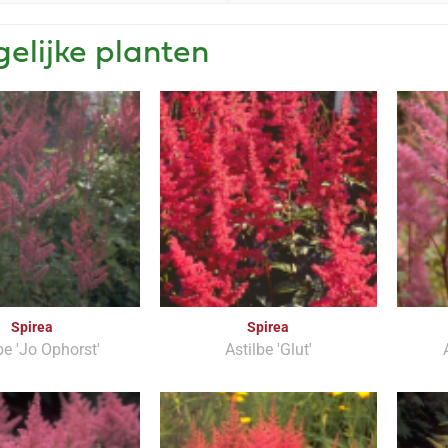
gelijke planten
Spirea
Spirea
be 'Jo Ophorst'
Astilbe 'Glut'