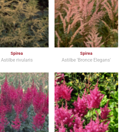
Spirea
Spirea
Astilbe rivularis
Astilbe 'Bronce Elegans'