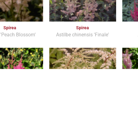
Spirea
Spirea
 'Peach Blossom'
Astilbe chinensis 'Finale'
Spirea
Spirea
tilbe 'Gloria'
Astilbe 'Prof. van der
Asti
Wielen'