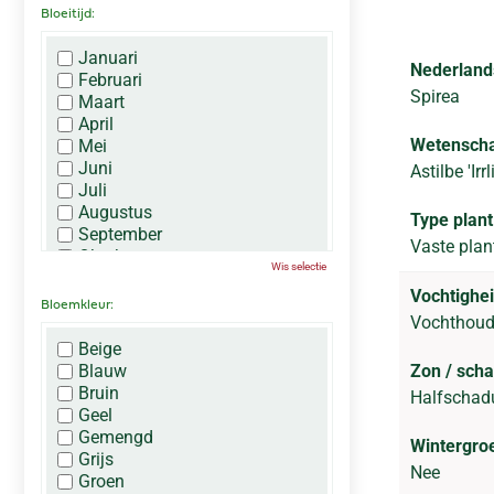
Bloeitijd:
Januari
Nederland
Februari
Spirea
Maart
April
Wetenscha
Mei
Juni
Astilbe 'Irrl
Juli
Augustus
Type plant
September
Vaste plan
Oktober
Wis selectie
November
Vochtighei
December
Bloemkleur:
Vochthou
Beige
Blauw
Zon / sch
Bruin
Halfscha
Geel
Gemengd
Wintergro
Grijs
Nee
Groen