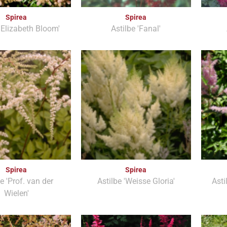
Spirea
Spirea
 'Elizabeth Bloom'
Astilbe 'Fanal'
Spirea
Spirea
e 'Prof. van der
Astilbe 'Weisse Gloria'
Asti
Wielen'