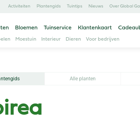
Activiteiten
Plantengids
Tuintips
Nieuws
Over Global G
ten
Bloemen
Tuinservice
Klantenkaart
Cadeau
elen
Moestuin
Interieur
Dieren
Voor bedrijven
antengids
Alle planten
irea