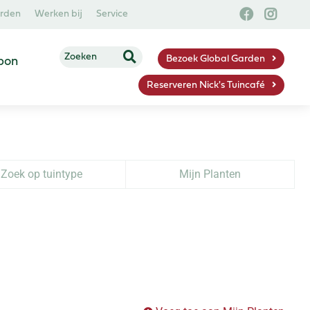
arden
Werken bij
Service
Bezoek Global Garden
bon
Reserveren Nick's Tuincafé
Zoek op tuintype
Mijn Planten