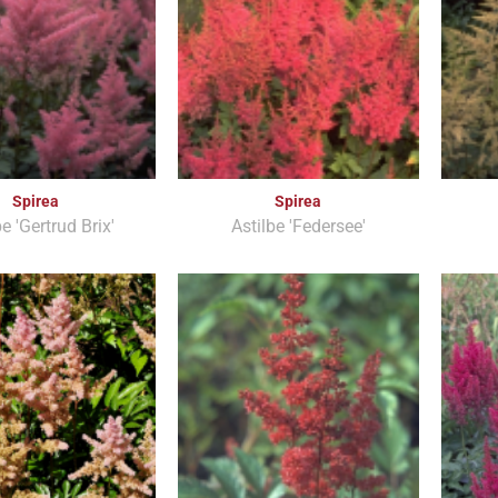
Spirea
Spirea
be 'Gertrud Brix'
Astilbe 'Federsee'