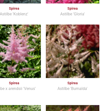
Spirea
Spirea
Astilbe 'Koblenz'
Astilbe 'Gloria'
Spirea
Spirea
lbe x arendsii 'Venus'
Astilbe 'Bumalda'