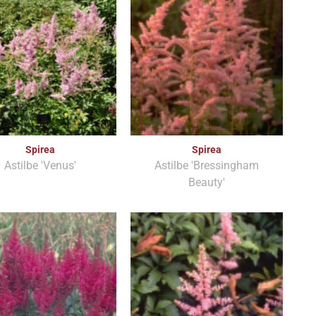
Spirea
Spirea
Astilbe 'Venus'
Astilbe 'Bressingham
Beauty'