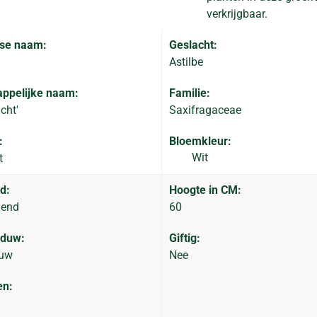
verkrijgbaar.
se naam:
Geslacht:
Astilbe
ppelijke naam:
Familie:
icht'
Saxifragaceae
:
Bloemkleur:
Wit
t
d:
Hoogte in CM:
dend
60
aduw:
Giftig:
duw
Nee
en: