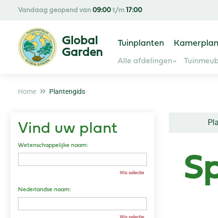
Ga
Vandaag geopend van
09:00
t/m
17:00
naar
content
Tuinplanten
Kamerplan
Alle afdelingen
Tuinmeub
Home
Plantengids
Pl
Vind uw plant
Wetenschappelijke naam:
Sp
Wis selectie
Nederlandse naam:
Wis selectie