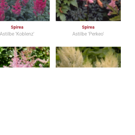
Spirea
Spirea
Astilbe 'Koblenz'
Astilbe 'Perkeo'
Spirea
Spirea
lbe x arendsii 'Venus'
Astilbe 'Weisse Gloria'